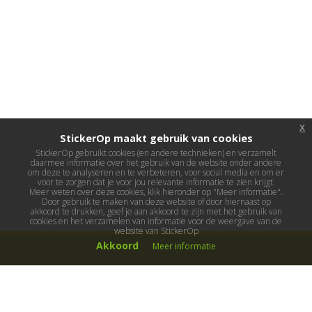
x
StickerOp maakt gebruik van cookies
StickerOp gebruikt cookies (en andere technieken) en verzamelt
daarmee informatie over het gebruik van de website onder andere
om deze te analyseren en te verbeteren, voor social media en om er
voor te zorgen dat je voor jou relevante informatie te zien krijgt.
Meer weten over deze cookies, klik hieronder op "Meer informatie".
Door gebruik te maken van deze website of door hiernaast op
akkoord te drukken, geef je aan akkoord te zijn met het gebruik van
cookies en het verzamelen van informatie voor de weergave van de
website van StickerOp
Akkoord
Meer informatie