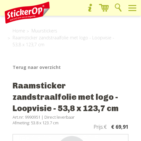
Home
Muurstickers
Raamsticker zandstraalfolie met logo - Loopvisie -
53,8 x 123,7 cm
Terug naar overzicht
Raamsticker
zandstraalfolie met logo -
Loopvisie - 53,8 x 123,7 cm
Art.nr: 9990951 |
Direct leverbaar
Afmeting: 53.8 x 123.7 cm
Prijs:€
€ 69,91