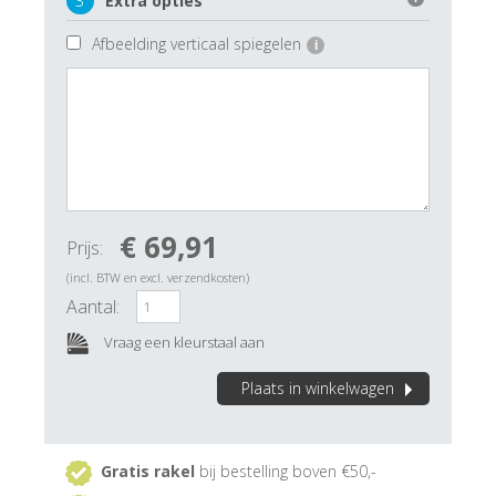
3
Extra opties
Afbeelding verticaal spiegelen
i
€ 69,91
Prijs:
(incl. BTW en excl. verzendkosten)
Aantal:
Vraag een kleurstaal aan
Plaats in winkelwagen
Gratis rakel
bij bestelling boven €50,-