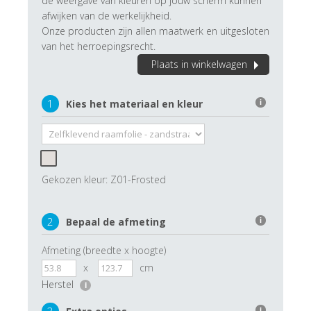
de weergave van kleuren op jouw scherm kunnen
afwijken van de werkelijkheid.
Onze producten zijn allen maatwerk en uitgesloten
van het herroepingsrecht.
Plaats in winkelwagen
1
Kies het materiaal en kleur
i
Gekozen kleur:
Z01-Frosted
2
Bepaal de afmeting
i
Afmeting (breedte x hoogte)
x
cm
Herstel
i
i