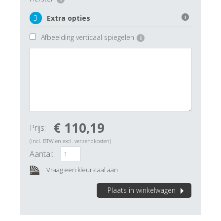
3
Extra opties
i
Afbeelding verticaal spiegelen
i
€ 110,19
Prijs:
(incl. BTW en excl. verzendkosten)
Aantal:
Vraag een kleurstaal aan
Plaats in winkelwagen