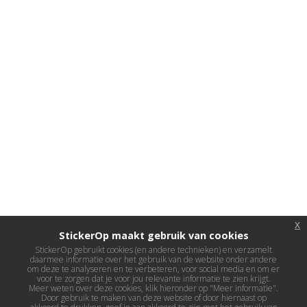
x
StickerOp maakt gebruik van cookies
StickerOp gebruikt cookies (en andere technieken) en verzamelt
daarmee informatie over het gebruik van de website onder andere
om deze te analyseren en te verbeteren, voor social media en om er
voor te zorgen dat je voor jou relevante informatie te zien krijgt.
Meer weten over deze cookies, klik hieronder op "Meer informatie".
Door gebruik te maken van deze website of door hiernaast op