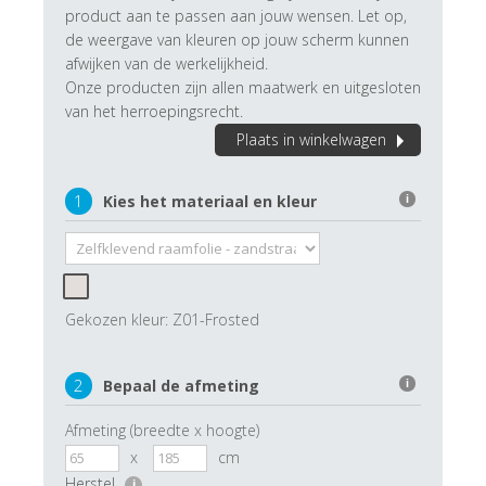
product aan te passen aan jouw wensen. Let op,
de weergave van kleuren op jouw scherm kunnen
afwijken van de werkelijkheid.
Onze producten zijn allen maatwerk en uitgesloten
van het herroepingsrecht.
Plaats in winkelwagen
1
Kies het materiaal en kleur
i
Gekozen kleur:
Z01-Frosted
2
Bepaal de afmeting
i
Afmeting (breedte x hoogte)
x
cm
Herstel
i