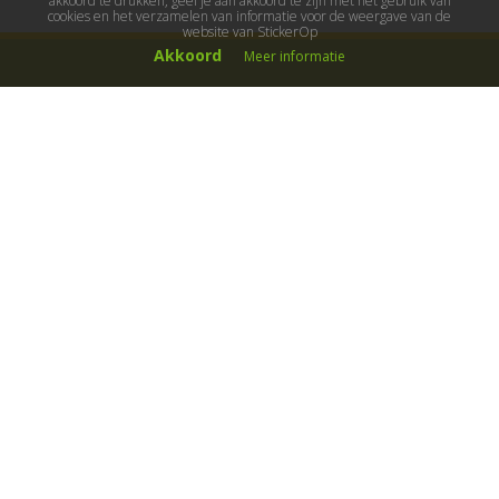
akkoord te drukken, geef je aan akkoord te zijn met het gebruik van
cookies en het verzamelen van informatie voor de weergave van de
website van StickerOp
Akkoord
Meer informatie
Muurstickers
Muurstickers kinderkamer
Muurstickers babykamer
Muurstickers wereld
Muurstickers sport & hobby
Muurstickers voertuigen
Muurstickers natuur & dieren
Knutselmuurstickers
Populaire stickers
Maak je eigen sticker
Muurstickers