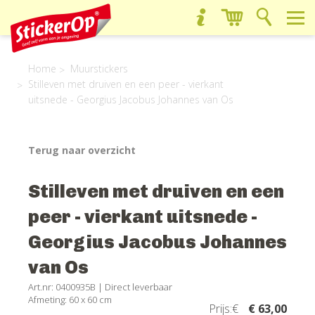
Home
Muurstickers
Stilleven met druiven en een peer - vierkant
uitsnede - Georgius Jacobus Johannes van Os
Terug naar overzicht
Stilleven met druiven en een
peer - vierkant uitsnede -
Georgius Jacobus Johannes
van Os
Art.nr: 0400935B |
Direct leverbaar
Afmeting: 60 x 60 cm
Prijs:€
€ 63,00