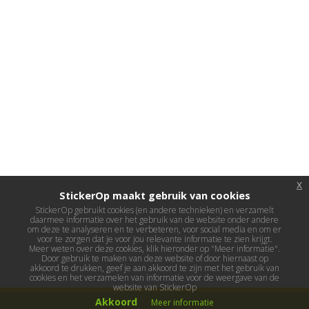
x
StickerOp maakt gebruik van cookies
StickerOp gebruikt cookies (en andere technieken) en verzamelt
daarmee informatie over het gebruik van de website onder andere
om deze te analyseren en te verbeteren, voor social media en om er
voor te zorgen dat je voor jou relevante informatie te zien krijgt.
Meer weten over deze cookies, klik hieronder op "Meer informatie".
Door gebruik te maken van deze website of door hiernaast op
akkoord te drukken, geef je aan akkoord te zijn met het gebruik van
cookies en het verzamelen van informatie voor de weergave van de
website van StickerOp
Akkoord
Meer informatie