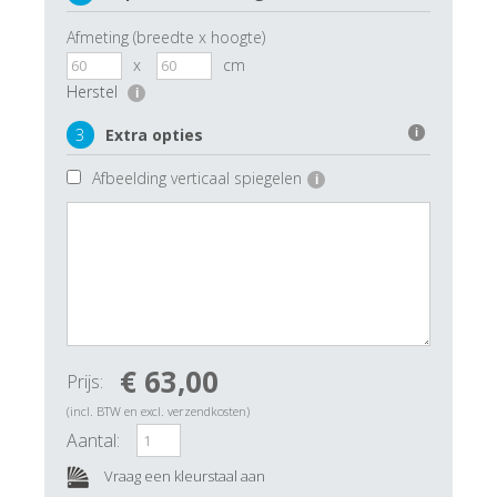
Afmeting (breedte x hoogte)
x
cm
Herstel
i
3
Extra opties
i
Afbeelding verticaal spiegelen
i
€ 63,00
Prijs:
(incl. BTW en excl. verzendkosten)
Aantal:
Vraag een kleurstaal aan