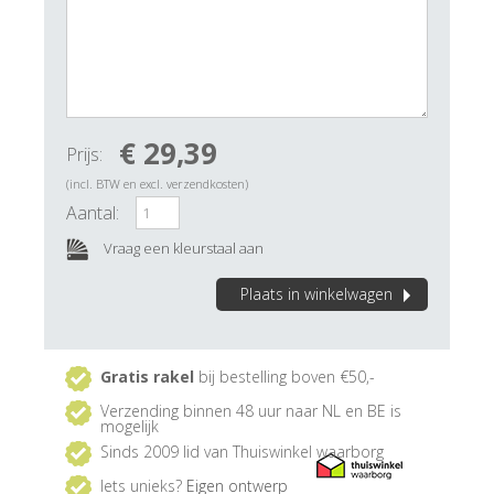
€ 29,39
Prijs:
(incl. BTW en excl. verzendkosten)
Aantal:
Vraag een kleurstaal aan
Plaats in winkelwagen
Gratis rakel
bij bestelling boven €50,-
Verzending binnen 48 uur naar NL en BE is
mogelijk
Sinds 2009 lid van Thuiswinkel waarborg
Iets unieks?
Eigen ontwerp