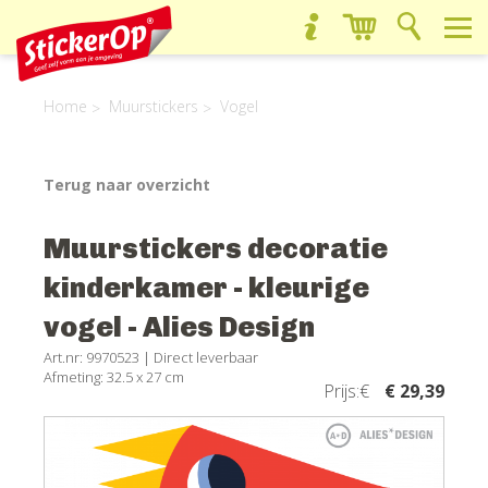
Home
Muurstickers
Vogel
Terug naar overzicht
Muurstickers decoratie
kinderkamer - kleurige
vogel - Alies Design
Art.nr: 9970523 |
Direct leverbaar
Afmeting: 32.5 x 27 cm
Prijs:€
€ 29,39