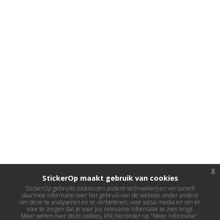
x
StickerOp maakt gebruik van cookies
StickerOp gebruikt cookies (en andere technieken) en verzamelt
daarmee informatie over het gebruik van de website onder andere
om deze te analyseren en te verbeteren, voor social media en om er
voor te zorgen dat je voor jou relevante informatie te zien krijgt.
Meer weten over deze cookies, klik hieronder op "Meer informatie".