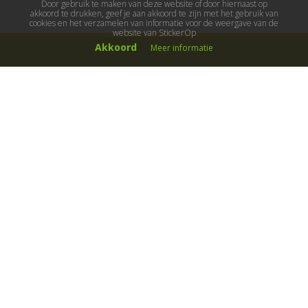
Door gebruik te maken van deze website of door hiernaast op
akkoord te drukken, geef je aan akkoord te zijn met het gebruik van
cookies en het verzamelen van informatie voor de weergave van de
website van StickerOp
Akkoord
Meer informatie
Muurstickers
Muurstickers kinderkamer
Muurstickers babykamer
Muurstickers wereld
Muurstickers sport & hobby
Muurstickers voertuigen
Muurstickers natuur & dieren
Knutselmuurstickers
Populaire stickers
Maak je eigen sticker
Muurstickers