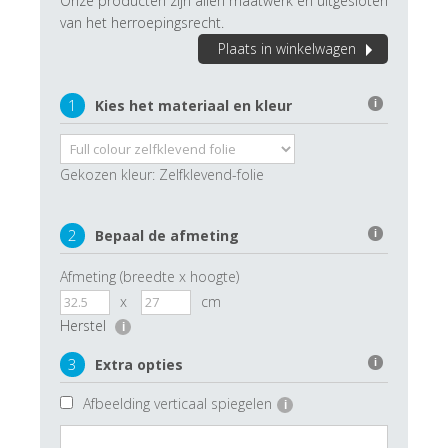
Onze producten zijn allen maatwerk en uitgesloten
van het herroepingsrecht.
Plaats in winkelwagen
1
Kies het materiaal en kleur
i
Gekozen kleur:
Zelfklevend-folie
2
Bepaal de afmeting
i
Afmeting (breedte x hoogte)
x
cm
Herstel
i
3
Extra opties
i
Afbeelding verticaal spiegelen
i