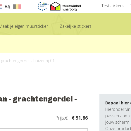
en
Teststickers
Maak je eigen muursticker
Zakelijke stickers
 grachtengordel - huizenrij 01
an - grachtengordel -
Bepaal hier
Hieronder vin
passen aan j
Prijs:€
€ 51,86
jouw scherm k
Onze producte