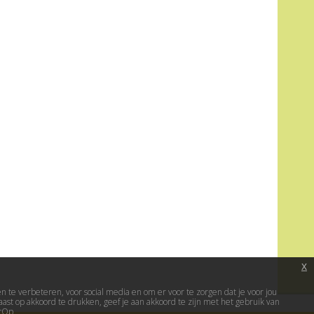
x
te verbeteren, voor social media en om er voor te zorgen dat je voor jou
ast op akkoord te drukken, geef je aan akkoord te zijn met het gebruik van
erOp