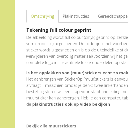
Omschrijving
Plakinstructies
Gereedschappen
Tekening full colour geprint
De afbeelding wordt full colour (cmyk) geprint op zelfkl
vorm, rode lijn) uitgesneden. De rode lijn in het voorbe
sticker wordt uitgesneden en is op de uiteindelijke stick
(verwijderen van overtollig materiaal) voorzien wij het 
complete logo incl. eventuele losse onderdelen op sta
Is het opplakken van (muur)stickers echt zo mak
Het aanbrengen van StickerOp (muur)stickers is eenvoud
afvraagt – misschien omdat je denkt twee linkerhanden te
bestelling sturen wij een stap-voor-staphandleiding me
muursticker kan aanbrengen. Heb je een computer, tabl
de
plakinstructies ook op video bekijken
Bekijk alle muurstickers