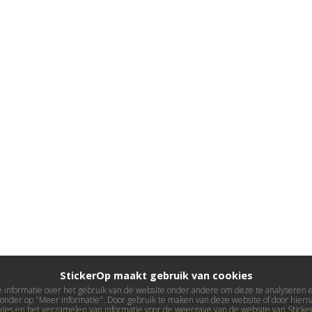
StickerOp maakt gebruik van cookies
informatie over het gebruik van de website onder andere om deze te analyseren en 
ieronder op "Meer informatie". Door gebruik te maken van deze website of door hierna
kies en het verzamelen van informatie voor de weergave van de website van Stick