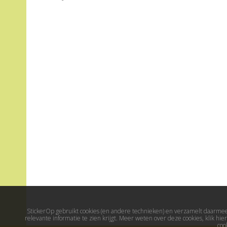
StickerOp gebruikt cookies (en andere technieken) en verzamelt daarmee 
relevante informatie te zien krijgt. Meer weten over deze cookies, klik h
coo