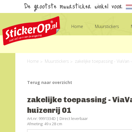
De grootste muursticker winkel voor
Home
Muurstickers
Home
Muurstickers
zakelijke toepassing - ViaVan -
Terug naar overzicht
zakelijke toepassing - ViaV
huizenrij 01
Art.nr: 9991334D |
Direct leverbaar
Afmeting: 49 x 28 cm