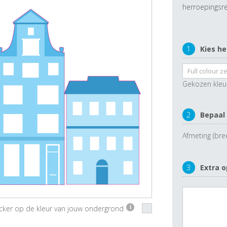
herroepingsre
1
Kies he
Gekozen kleu
2
Bepaal
Afmeting (bre
3
Extra o
ticker op de kleur van jouw ondergrond
i