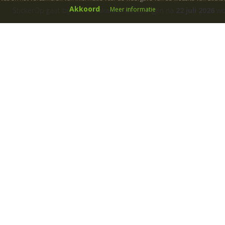
Akkoord
Meer informatie
StickerOp gaat bijna met vakantie! Bestellingen na
22 juli 2026
wor
ers
Klantenservice
Over ons
Algemene voorwaarden
Cadeaubon
B
etaalwijze
Fotoservice
Garanties
Gastillustratoren
Klachtenregeling
Kleurmogelijkheden
Levertijd
Materiaalgebruik