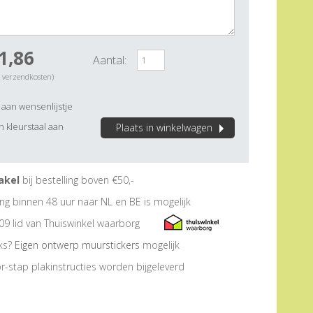
1,86
Aantal:
. verzendkosten)
aan wensenlijstje
 kleurstaal aan
Plaats in winkelwagen
akel
bij bestelling boven €50,-
ng binnen 48 uur naar NL en BE is mogelijk
09 lid van Thuiswinkel waarborg
eks?
Eigen ontwerp muurstickers
mogelijk
r-stap plakinstructies worden bijgeleverd