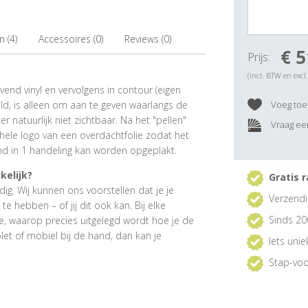
 (4)
Accessoires (0)
Reviews (0)
€ 5
Prijs:
(incl. BTW en excl
evend vinyl en vervolgens in contour (eigen
eld, is alleen om aan te geven waarlangs de
Voeg toe 
er natuurlijk niet zichtbaar. Na het "pellen"
Vraag een
gehele logo van een overdachtfolie zodat het
nd in 1 handeling kan worden opgeplakt.
kelijk?
Gratis r
ig. Wij kunnen ons voorstellen dat je je
Verzendi
 hebben – of jij dit ook kan. Bij elke
Sinds 20
e, waarop precies uitgelegd wordt hoe je de
et of mobiel bij de hand, dan kan je
Iets uni
Stap-voo