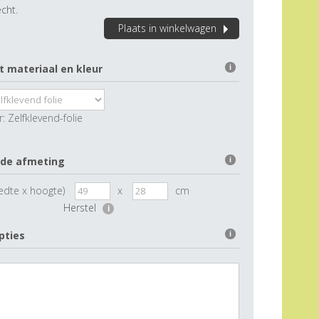
cht.
Plaats in winkelwagen
t materiaal en kleur
i
r:
Zelfklevend-folie
 de afmeting
i
edte x hoogte)
x
cm
Herstel
i
pties
i