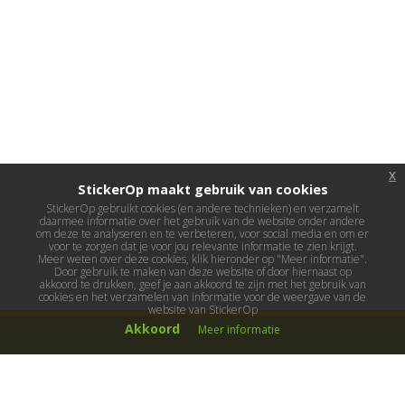
x
StickerOp maakt gebruik van cookies
StickerOp gebruikt cookies (en andere technieken) en verzamelt
daarmee informatie over het gebruik van de website onder andere
om deze te analyseren en te verbeteren, voor social media en om er
voor te zorgen dat je voor jou relevante informatie te zien krijgt.
Meer weten over deze cookies, klik hieronder op "Meer informatie".
Door gebruik te maken van deze website of door hiernaast op
akkoord te drukken, geef je aan akkoord te zijn met het gebruik van
cookies en het verzamelen van informatie voor de weergave van de
website van StickerOp
Akkoord
Meer informatie