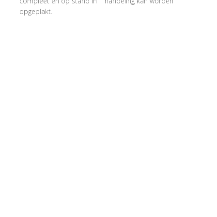
compleet en op stand in 1 handeling kan worden
opgeplakt.