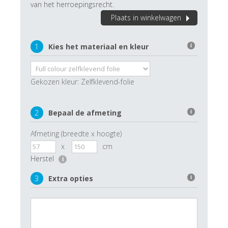
van het herroepingsrecht.
Plaats in winkelwagen
1
Kies het materiaal en kleur
i
Gekozen kleur:
Zelfklevend-folie
2
Bepaal de afmeting
i
Afmeting (breedte x hoogte)
x
cm
Herstel
i
3
Extra opties
i