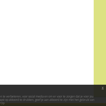
x
te verbeteren, voor social media en om er voor te zorgen dat je voor jou
ast op akkoord te drukken, geef je aan akkoord te zijn met het gebruik van
erOp