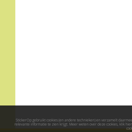
StickerOp gebruikt cookies (en andere technieken) en verzamelt daarmee 
relevante informatie te zien krijgt. Meer weten over deze cookies, klik h
coo