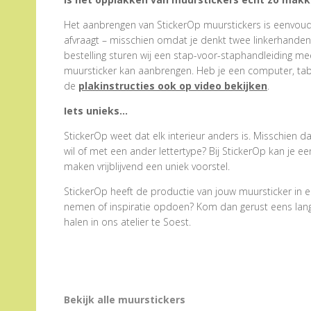
Het aanbrengen van StickerOp muurstickers is eenvoudig
afvraagt – misschien omdat je denkt twee linkerhanden te
bestelling sturen wij een stap-voor-staphandleiding me
muursticker kan aanbrengen. Heb je een computer, tabl
de
plakinstructies ook op video bekijken
.
Iets unieks…
StickerOp weet dat elk interieur anders is. Misschien d
wil of met een ander lettertype? Bij StickerOp kan je 
maken vrijblijvend een uniek voorstel.
StickerOp heeft de productie van jouw muursticker in e
nemen of inspiratie opdoen? Kom dan gerust eens langs.
halen in ons atelier te Soest.
Bekijk alle muurstickers