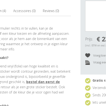
 (4)
Accessoires (0)
Reviews (0)
ulier rechts in te vullen, kan je de
f een kleur kiezen en de afmeting aanpassen.
€ 2
ig voor als je hem aan de binnenkant van een
Prijs:
ring waarmee je het ontwerp in je eigen kleur
(incl. BTW en excl
meer info.
Voeg toe 
aakt?
Vraag een
 vinyl (folie) van hoge kwaliteit en is
rsticker wordt contour gesneden, wat betekent
ouw ondergrond is, bijvoorbeeld je geverfde
Gratis r
grond geschikt is,
bestel dan eerst de
e retour als je een grote sticker bestelt. Ook
Verzendi
esten of de kleur die je voor ogen had wel
Sinds 20
Iets uni
lijk?