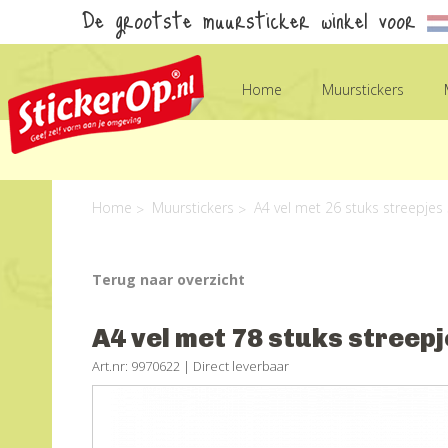
De grootste muursticker winkel voor
Home
Muurstickers
Home
Muurstickers
A4 vel met 26 stuks streepjes 
Terug naar overzicht
A4 vel met 78 stuks streepje
Art.nr: 9970622 |
Direct leverbaar