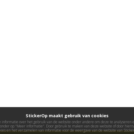
StickerOp maakt gebruik van cookies
informatie over het gebruik van de website onder andere om deze te analyseren en 
ieronder op "Meer informatie". Door gebruik te maken van deze website of door hierna
kies en het verzamelen van informatie voor de weergave van de website van Stick