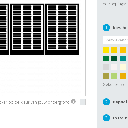
herroepingsre
1
Kies he
Gekozen kleu
2
Bepaal
ticker op de kleur van jouw ondergrond
i
3
Extra o