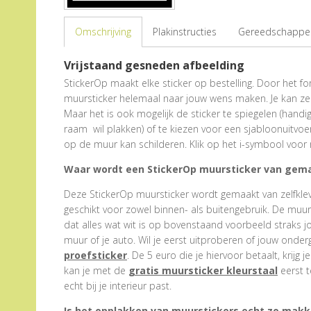
Omschrijving
Plakinstructies
Gereedschappen
Vrijstaand gesneden afbeelding
StickerOp maakt elke sticker op bestelling. Door het form
muursticker helemaal naar jouw wens maken. Je kan zel
Maar het is ook mogelijk de sticker te spiegelen (hand
raam wil plakken) of te kiezen voor een sjabloonuitvoe
op de muur kan schilderen. Klik op het i-symbool voor 
Waar wordt een StickerOp muursticker van gem
Deze StickerOp muursticker wordt gemaakt van zelfklevend
geschikt voor zowel binnen- als buitengebruik. De muu
dat alles wat wit is op bovenstaand voorbeeld straks j
muur of je auto. Wil je eerst uitproberen of jouw onder
proefsticker
. De 5 euro die je hiervoor betaalt, krijg j
kan je met de
gratis muursticker kleurstaal
eerst t
echt bij je interieur past.
Is het opplakken van muurstickers echt zo makke