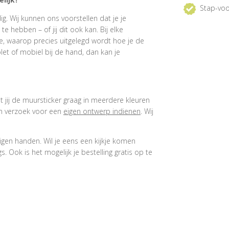
Stap-voo
. Wij kunnen ons voorstellen dat je je
 hebben – of jij dit ook kan. Bij elke
e, waarop precies uitgelegd wordt hoe je de
et of mobiel bij de hand, dan kan je
at jij de muursticker graag in meerdere kleuren
een verzoek voor een
eigen ontwerp indienen
. Wij
igen handen. Wil je eens een kijkje komen
 Ook is het mogelijk je bestelling gratis op te