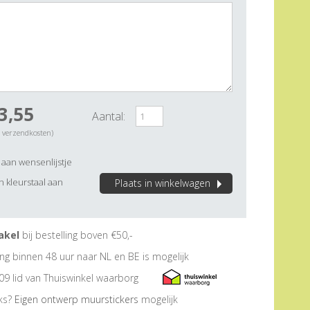
3,55
Aantal:
. verzendkosten)
aan wensenlijstje
 kleurstaal aan
Plaats in winkelwagen
akel
bij bestelling boven €50,-
ng binnen 48 uur naar NL en BE is mogelijk
09 lid van Thuiswinkel waarborg
eks?
Eigen ontwerp muurstickers
mogelijk