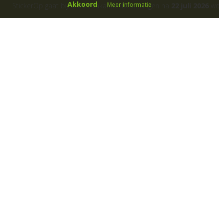
Akkoord
Meer informatie
StickerOp gaat bijna met vakantie! Bestellingen na
22 juli 2026
wor
ers
Klantenservice
Over ons
Algemene voorwaarden
Cadeaubon
B
etaalwijze
Fotoservice
Garanties
Gastillustratoren
Klachtenregeling
Kleurmogelijkheden
Levertijd
Materiaalgebruik
Privacyverklaring
Sjablonen muurstickers