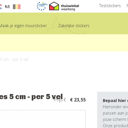
en
Teststickers
Maak je eigen muursticker
Zakelijke stickers
5 cm - per 5 vel
s 5 cm - per 5 vel
Prijs:€
€ 23,55
Bepaal hier
Hieronder vin
passen aan j
jouw scherm k
Onze producte