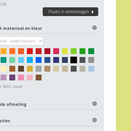
cht.
Plaats in winkelwagen
t materiaal en kleur
i
r:
M41-zwart
 de afmeting
i
pties
i