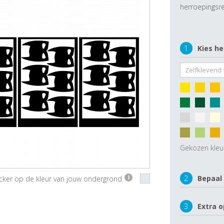
herroepingsre
1
Kies he
Gekozen kleu
2
Bepaal
ticker op de kleur van jouw ondergrond
i
3
Extra o