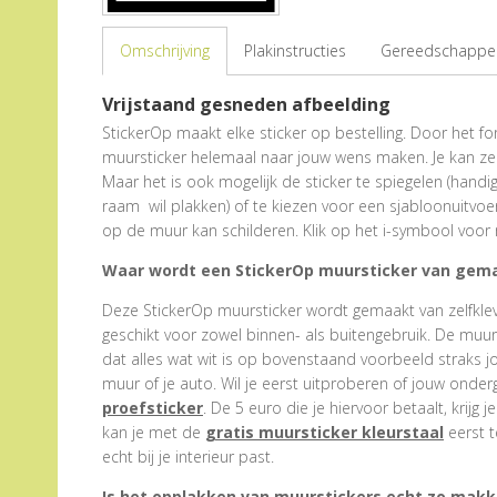
Omschrijving
Plakinstructies
Gereedschappen
Vrijstaand gesneden afbeelding
StickerOp maakt elke sticker op bestelling. Door het form
muursticker helemaal naar jouw wens maken. Je kan zel
Maar het is ook mogelijk de sticker te spiegelen (hand
raam wil plakken) of te kiezen voor een sjabloonuitvoe
op de muur kan schilderen. Klik op het i-symbool voor 
Waar wordt een StickerOp muursticker van gem
Deze StickerOp muursticker wordt gemaakt van zelfklevend
geschikt voor zowel binnen- als buitengebruik. De muu
dat alles wat wit is op bovenstaand voorbeeld straks j
muur of je auto. Wil je eerst uitproberen of jouw onder
proefsticker
. De 5 euro die je hiervoor betaalt, krijg j
kan je met de
gratis muursticker kleurstaal
eerst t
echt bij je interieur past.
Is het opplakken van muurstickers echt zo makke