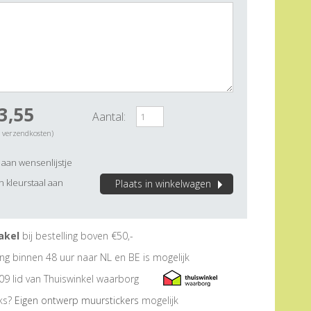
3,55
Aantal:
. verzendkosten)
aan wensenlijstje
 kleurstaal aan
Plaats in winkelwagen
akel
bij bestelling boven €50,-
ng binnen 48 uur naar NL en BE is mogelijk
09 lid van Thuiswinkel waarborg
eks?
Eigen ontwerp muurstickers
mogelijk