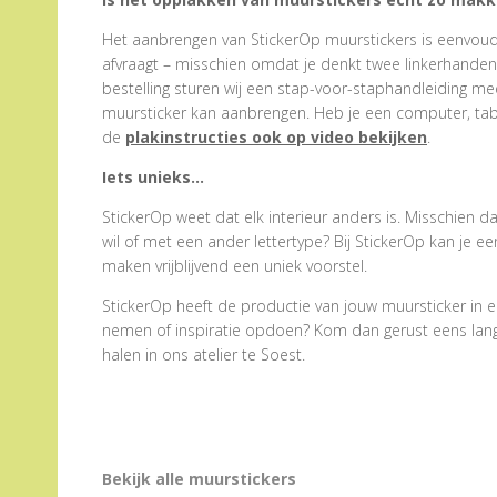
Het aanbrengen van StickerOp muurstickers is eenvoudig
afvraagt – misschien omdat je denkt twee linkerhanden te
bestelling sturen wij een stap-voor-staphandleiding me
muursticker kan aanbrengen. Heb je een computer, tabl
de
plakinstructies ook op video bekijken
.
Iets unieks…
StickerOp weet dat elk interieur anders is. Misschien d
wil of met een ander lettertype? Bij StickerOp kan je 
maken vrijblijvend een uniek voorstel.
StickerOp heeft de productie van jouw muursticker in e
nemen of inspiratie opdoen? Kom dan gerust eens langs.
halen in ons atelier te Soest.
Bekijk alle muurstickers