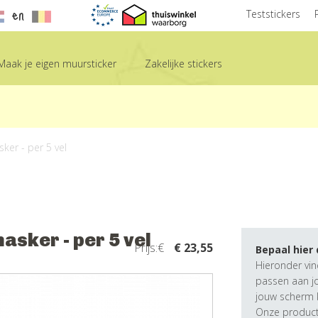
en
Teststickers
Maak je eigen muursticker
Zakelijke stickers
ker - per 5 vel
asker - per 5 vel
Prijs:€
€ 23,55
Bepaal hier
Hieronder vin
passen aan j
jouw scherm k
Onze producte