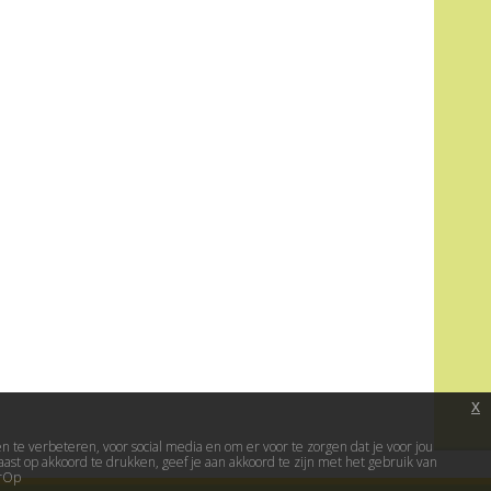
x
te verbeteren, voor social media en om er voor te zorgen dat je voor jou
ast op akkoord te drukken, geef je aan akkoord te zijn met het gebruik van
erOp