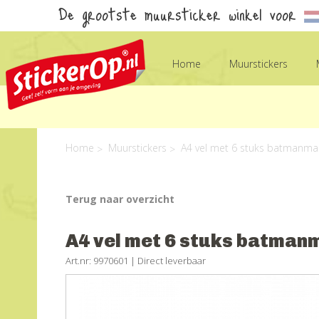
De grootste muursticker winkel voor
Home
Muurstickers
Home
Muurstickers
A4 vel met 6 stuks batmanmas
Terug naar overzicht
A4 vel met 6 stuks batmanm
Art.nr: 9970601 |
Direct leverbaar