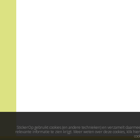
StickerOp gebruikt cookies (en andere technieken) en verzamelt daarmee 
relevante informatie te zien krijgt. Meer weten over deze cookies, klik h
coo