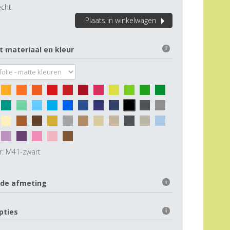
cht.
Plaats in winkelwagen
t materiaal en kleur
i
r:
M41-zwart
 de afmeting
i
pties
i