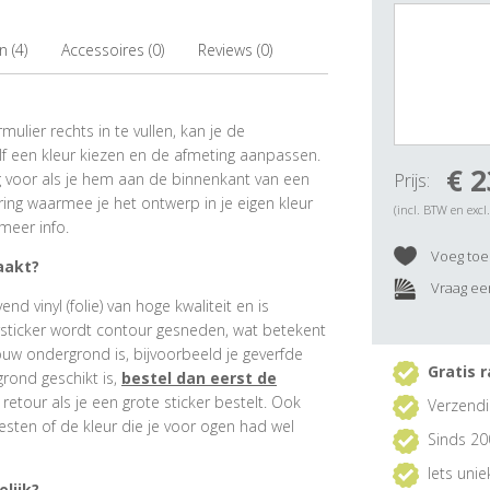
 (4)
Accessoires (0)
Reviews (0)
ulier rechts in te vullen, kan je de
f een kleur kiezen en de afmeting aanpassen.
€ 2
ig voor als je hem aan de binnenkant van een
Prijs:
ring waarmee je het ontwerp in je eigen kleur
(incl. BTW en excl
meer info.
Voeg toe 
aakt?
Vraag een
 vinyl (folie) van hoge kwaliteit en is
rsticker wordt contour gesneden, wat betekent
ouw ondergrond is, bijvoorbeeld je geverfde
Gratis r
grond geschikt is,
bestel dan eerst de
e retour als je een grote sticker bestelt. Ook
Verzendi
esten of de kleur die je voor ogen had wel
Sinds 20
Iets uni
lijk?