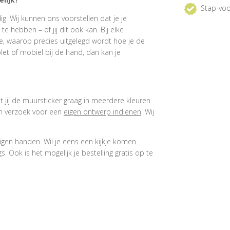
Stap-voo
. Wij kunnen ons voorstellen dat je je
 hebben – of jij dit ook kan. Bij elke
e, waarop precies uitgelegd wordt hoe je de
et of mobiel bij de hand, dan kan je
at jij de muursticker graag in meerdere kleuren
een verzoek voor een
eigen ontwerp indienen
. Wij
igen handen. Wil je eens een kijkje komen
 Ook is het mogelijk je bestelling gratis op te