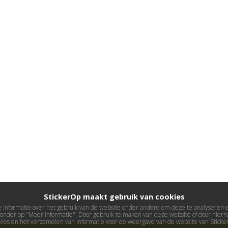
StickerOp maakt gebruik van cookies
informatie over het gebruik van de website onder andere om deze te analyseren en 
ieronder op "Meer informatie". Door gebruik te maken van deze website of door hierna
kies en het verzamelen van informatie voor de weergave van de website van Stick