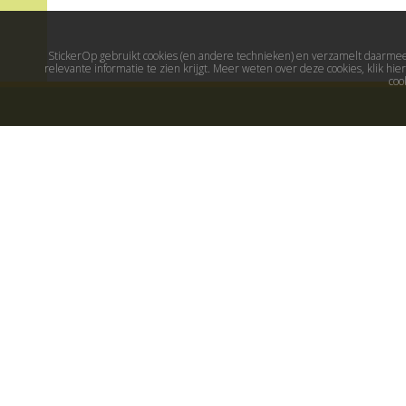
StickerOp gebruikt cookies (en andere technieken) en verzamelt daarmee 
relevante informatie te zien krijgt. Meer weten over deze cookies, klik h
coo
Muurstickers
Populaire stick
Muurstickers kinderkamer
Maak je eigen sticker