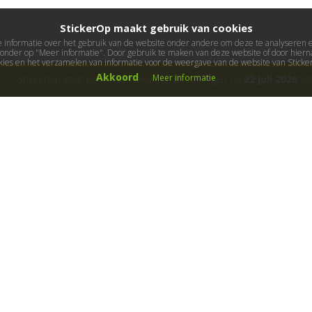
StickerOp maakt gebruik van cookies
informatie over het gebruik van de website onder andere om deze te analyseren en 
ieronder op "Meer informatie". Door gebruik te maken van deze website of door hierna
kies en het verzamelen van informatie voor de weergave van de website van Stick
Akkoord
Meer informatie
StickerOp gaat bijna met vakantie! Bestellingen na
22 juli 2026
wor
ers
Klantenservice
Over ons
Algemene voorwaarden
Cadeaubon