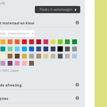
cht.
Plaats in winkelwagen
t materiaal en kleur
i
r:
M41-zwart
 de afmeting
i
pties
i