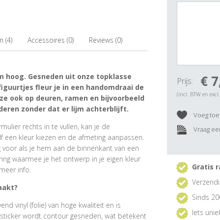
 (4)
Accessoires (0)
Reviews (0)
cm hoog. Gesneden uit onze topklasse
€ 7
Prijs:
iguurtjes fleur je in een handomdraai de
(incl. BTW en excl
ze ook op deuren, ramen en bijvoorbeeld
eren zonder dat er lijm achterblijft.
Voeg toe 
ulier rechts in te vullen, kan je de
Vraag een
f een kleur kiezen en de afmeting aanpassen.
ig voor als je hem aan de binnenkant van een
ring waarmee je het ontwerp in je eigen kleur
Gratis r
meer info.
Verzendi
aakt?
Sinds 20
 vinyl (folie) van hoge kwaliteit en is
Iets uni
rsticker wordt contour gesneden, wat betekent