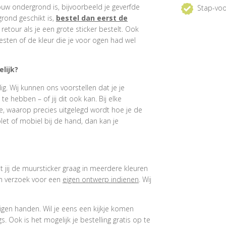
ouw ondergrond is, bijvoorbeeld je geverfde
Stap-voo
grond geschikt is,
bestel dan eerst de
e retour als je een grote sticker bestelt. Ook
esten of de kleur die je voor ogen had wel
lijk?
. Wij kunnen ons voorstellen dat je je
 hebben – of jij dit ook kan. Bij elke
e, waarop precies uitgelegd wordt hoe je de
et of mobiel bij de hand, dan kan je
at jij de muursticker graag in meerdere kleuren
een verzoek voor een
eigen ontwerp indienen
. Wij
igen handen. Wil je eens een kijkje komen
 Ook is het mogelijk je bestelling gratis op te