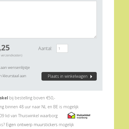
,25
Aantal:
. verzendkosten)
aan wensenlijstje
 kleurstaal aan
Plaats in winkelwagen
akel
bij bestelling boven €50,-
ng binnen 48 uur naar NL en BE is mogelijk
09 lid van Thuiswinkel waarborg
eks?
Eigen ontwerp muurstickers
mogelijk