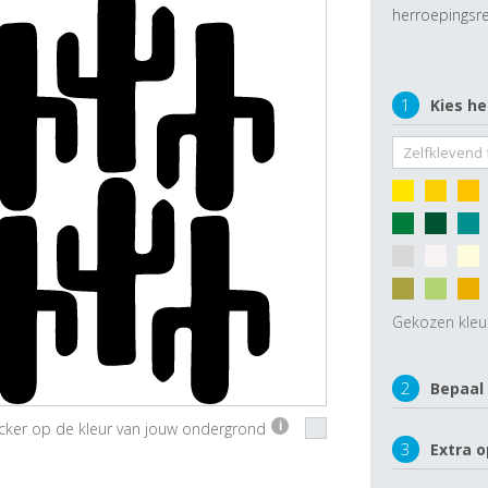
herroepingsre
1
Kies he
Gekozen kleu
2
Bepaal
ticker op de kleur van jouw ondergrond
i
3
Extra o