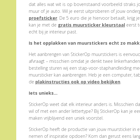
dat alles wat wit is op bovenstaand voorbeeld straks j
muur of je auto. Wil je eerst uitproberen of jouw onder
proefsticker
. De 5 euro die je hiervoor betaalt, krijg j
kan je met de
gratis muursticker kleurstaal
eerst t
echt bij je interieur past.
Is het opplakken van muurstickers echt zo makke
Het aanbrengen van StickerOp muurstickers is eenvoudig
afvraagt – misschien omdat je denkt twee linkerhanden te
bestelling sturen wij een stap-voor-staphandleiding me
muursticker kan aanbrengen. Heb je een computer, tabl
de
plakinstructies ook op video bekijken
.
Iets unieks…
StickerOp weet dat elk interieur anders is. Misschien d
wil of met een ander lettertype? Bij StickerOp kan je 
maken vrijblijvend een uniek voorstel.
StickerOp heeft de productie van jouw muursticker in e
nemen of inspiratie opdoen? Kom dan gerust eens langs.