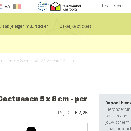
en
Teststickers
Maak je eigen muursticker
Zakelijke stickers
tussen 5 x 8 cm - per A4 vel van 12 stuks
actussen 5 x 8 cm - per
Bepaal hier
Hieronder vin
Prijs:€
€ 7,25
passen aan j
jouw scherm k
Onze producte