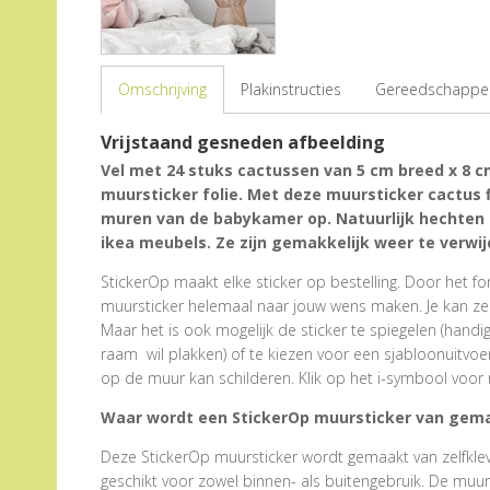
Omschrijving
Plakinstructies
Gereedschappen
Vrijstaand gesneden afbeelding
Vel met 24 stuks cactussen van 5 cm breed x 8 
muursticker folie. Met deze muursticker cactus f
muren van de babykamer op. Natuurlijk hechten 
ikea meubels. Ze zijn gemakkelijk weer te verwijd
StickerOp maakt elke sticker op bestelling. Door het form
muursticker helemaal naar jouw wens maken. Je kan zel
Maar het is ook mogelijk de sticker te spiegelen (hand
raam wil plakken) of te kiezen voor een sjabloonuitvoe
op de muur kan schilderen. Klik op het i-symbool voor 
Waar wordt een StickerOp muursticker van gem
Deze StickerOp muursticker wordt gemaakt van zelfklevend
geschikt voor zowel binnen- als buitengebruik. De muu