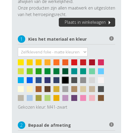
afwijken van de werkelijkheid.
Onze producten zijn allen maatwerk en uitgesloten
van het herroepingsrecht.
Plaats in winkelwagen
1
Kies het materiaal en kleur
i
Gekozen kleur:
M41-zwart
2
Bepaal de afmeting
i