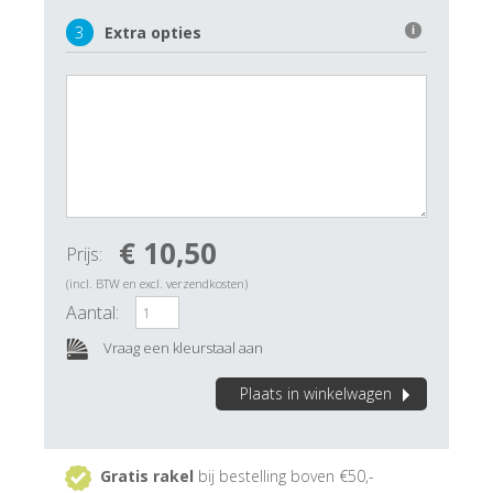
3
Extra opties
i
€ 10,50
Prijs:
(incl. BTW en excl. verzendkosten)
Aantal:
Vraag een kleurstaal aan
Plaats in winkelwagen
Gratis rakel
bij bestelling boven €50,-