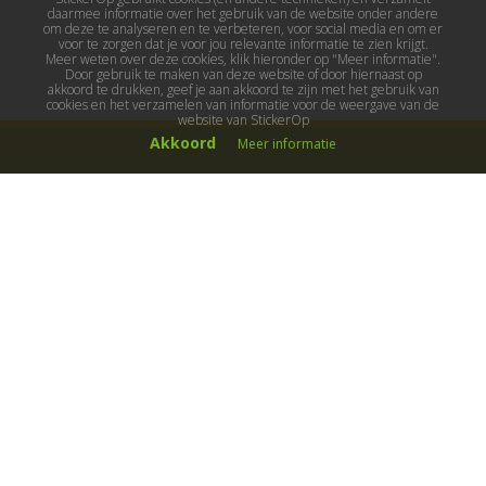
daarmee informatie over het gebruik van de website onder andere
om deze te analyseren en te verbeteren, voor social media en om er
voor te zorgen dat je voor jou relevante informatie te zien krijgt.
Meer weten over deze cookies, klik hieronder op "Meer informatie".
Door gebruik te maken van deze website of door hiernaast op
akkoord te drukken, geef je aan akkoord te zijn met het gebruik van
cookies en het verzamelen van informatie voor de weergave van de
website van StickerOp
Akkoord
Meer informatie
Muurstickers
Muurstickers kinderkamer
Muurstickers babykamer
Muurstickers wereld
Muurstickers sport & hobby
Muurstickers voertuigen
Muurstickers natuur & dieren
Knutselmuurstickers