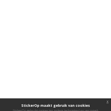
x
StickerOp maakt gebruik van cookies
StickerOp gebruikt cookies (en andere technieken) en verzamelt