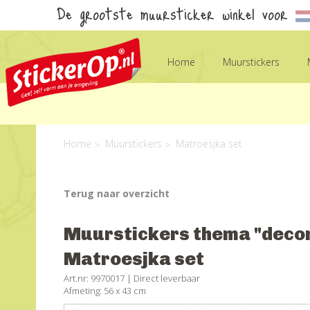
De grootste muursticker winkel voor
Home
Muurstickers
Home
Muurstickers
Matroesjka set
Terug naar overzicht
Muurstickers thema "decor
Matroesjka set
Art.nr: 9970017 |
Direct leverbaar
Afmeting: 56 x 43 cm