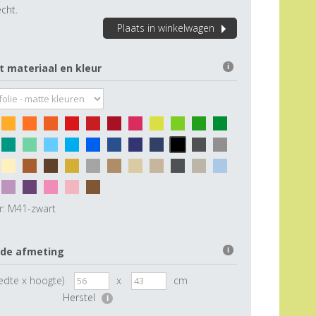
cht.
Plaats in winkelwagen
t materiaal en kleur
i
r:
M41-zwart
 de afmeting
i
edte x hoogte)
x
cm
Herstel
i