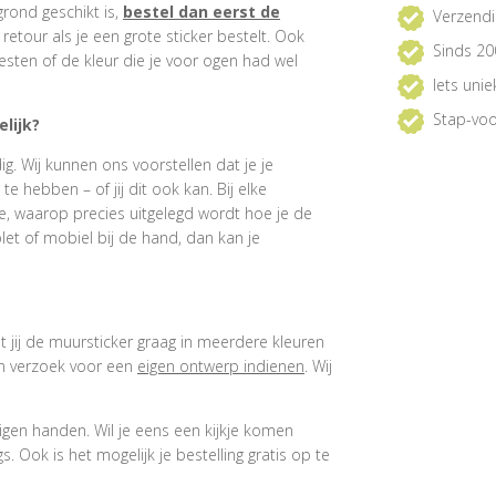
grond geschikt is,
bestel dan eerst de
Verzendi
e retour als je een grote sticker bestelt. Ook
Sinds 20
esten of de kleur die je voor ogen had wel
Iets uni
Stap-voo
lijk?
. Wij kunnen ons voorstellen dat je je
 hebben – of jij dit ook kan. Bij elke
e, waarop precies uitgelegd wordt hoe je de
et of mobiel bij de hand, dan kan je
at jij de muursticker graag in meerdere kleuren
een verzoek voor een
eigen ontwerp indienen
. Wij
igen handen. Wil je eens een kijkje komen
 Ook is het mogelijk je bestelling gratis op te