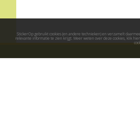
StickerOp gebruikt cookies (en andere technieken) en verzamelt daarmee 
relevante informatie te zien krijgt. Meer weten over deze cookies, klik h
coo