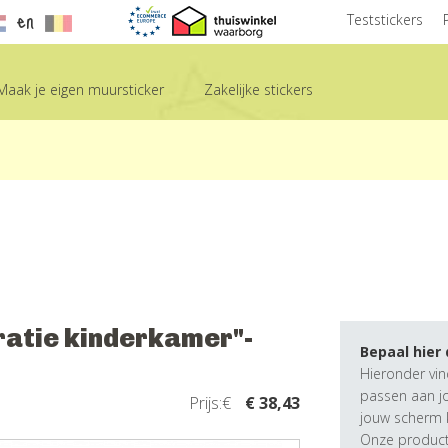
en
Teststickers
Maak je eigen muursticker
Zakelijke stickers
atie kinderkamer"-
Bepaal hier
Hieronder vin
passen aan j
Prijs:€
€ 38,43
jouw scherm k
Onze producte