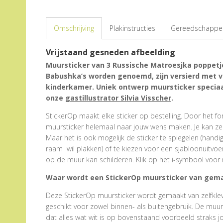
Omschrijving
Plakinstructies
Gereedschappen
Vrijstaand gesneden afbeelding
Muursticker van 3 Russische Matroesjka poppetje
Babushka’s worden genoemd, zijn versierd met vr
kinderkamer. Uniek ontwerp muursticker specia
onze
gastillustrator Silvia Visscher
.
StickerOp maakt elke sticker op bestelling. Door het form
muursticker helemaal naar jouw wens maken. Je kan zel
Maar het is ook mogelijk de sticker te spiegelen (hand
raam wil plakken) of te kiezen voor een sjabloonuitvoe
op de muur kan schilderen. Klik op het i-symbool voor 
Waar wordt een StickerOp muursticker van gem
Deze StickerOp muursticker wordt gemaakt van zelfklevend
geschikt voor zowel binnen- als buitengebruik. De muu
dat alles wat wit is op bovenstaand voorbeeld straks j