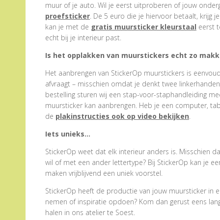
muur of je auto. Wil je eerst uitproberen of jouw onder
proefsticker
. De 5 euro die je hiervoor betaalt, krijg j
kan je met de
gratis muursticker kleurstaal
eerst t
echt bij je interieur past.
Is het opplakken van muurstickers echt zo makke
Het aanbrengen van StickerOp muurstickers is eenvoudig
afvraagt – misschien omdat je denkt twee linkerhanden te
bestelling sturen wij een stap-voor-staphandleiding me
muursticker kan aanbrengen. Heb je een computer, tabl
de
plakinstructies ook op video bekijken
.
Iets unieks…
StickerOp weet dat elk interieur anders is. Misschien d
wil of met een ander lettertype? Bij StickerOp kan je 
maken vrijblijvend een uniek voorstel.
StickerOp heeft de productie van jouw muursticker in e
nemen of inspiratie opdoen? Kom dan gerust eens langs.
halen in ons atelier te Soest.