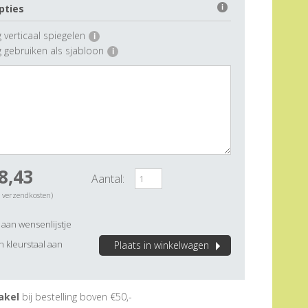
pties
i
 verticaal spiegelen
i
g gebruiken als sjabloon
i
8,43
Aantal:
. verzendkosten)
aan wensenlijstje
 kleurstaal aan
Plaats in winkelwagen
akel
bij bestelling boven €50,-