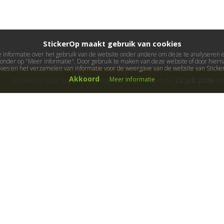
StickerOp maakt gebruik van cookies
informatie over het gebruik van de website onder andere om deze te analyseren en 
ieronder op "Meer informatie". Door gebruik te maken van deze website of door hierna
kies en het verzamelen van informatie voor de weergave van de website van Stick
Akkoord
Meer informatie
StickerOp gaat bijna met vakantie! Bestellingen na
22 juli 2026
wor