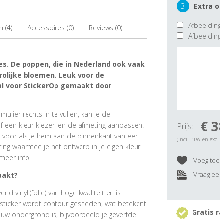
3
Extra o
Afbeelding
 (4)
Accessoires (0)
Reviews (0)
Afbeeldin
s. De poppen, die in Nederland ook vaak
olijke bloemen. Leuk voor de
al voor StickerOp gemaakt door
ulier rechts in te vullen, kan je de
€ 3
f een kleur kiezen en de afmeting aanpassen.
Prijs:
ig voor als je hem aan de binnenkant van een
(incl. BTW en excl
ring waarmee je het ontwerp in je eigen kleur
meer info.
Voeg toe 
Vraag een
aakt?
 vinyl (folie) van hoge kwaliteit en is
rsticker wordt contour gesneden, wat betekent
Gratis r
ouw ondergrond is, bijvoorbeeld je geverfde