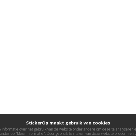
StickerOp maakt gebruik van cookies
informatie over het gebruik van de website onder andere om deze te analyseren en 
ieronder op "Meer informatie". Door gebruik te maken van deze website of door hierna