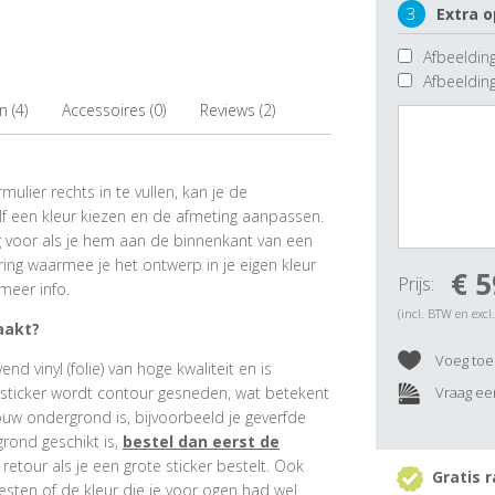
3
Extra o
Afbeelding
Afbeeldin
 (4)
Accessoires (0)
Reviews (2)
ulier rechts in te vullen, kan je de
f een kleur kiezen en de afmeting aanpassen.
ig voor als je hem aan de binnenkant van een
ring waarmee je het ontwerp in je eigen kleur
€ 5
Prijs:
meer info.
(incl. BTW en excl
aakt?
Voeg toe 
 vinyl (folie) van hoge kwaliteit en is
rsticker wordt contour gesneden, wat betekent
Vraag een
ouw ondergrond is, bijvoorbeeld je geverfde
grond geschikt is,
bestel dan eerst de
e retour als je een grote sticker bestelt. Ook
Gratis r
esten of de kleur die je voor ogen had wel