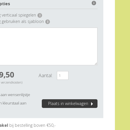
pties
i
 verticaal spiegelen
i
g gebruiken als sjabloon
i
9,50
Aantal:
. verzendkosten)
aan wensenlijstje
 kleurstaal aan
Plaats in winkelwagen
akel
bij bestelling boven €50,-