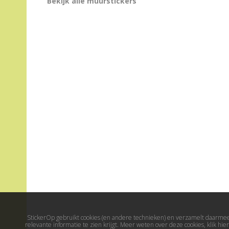
Bekijk alle muurstickers
StickerOp gebruikt cookies (en andere technieken) en verzamelt daarmee 
relevante informatie te zien krijgt. Meer weten over deze cookies, klik h