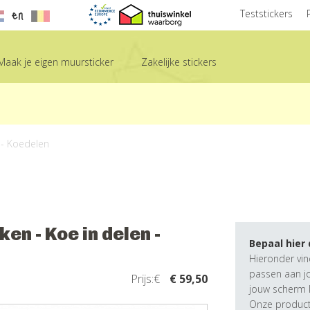
en
Teststickers
Maak je eigen muursticker
Zakelijke stickers
 - Koedelen
n - Koe in delen -
Bepaal hier
Hieronder vin
passen aan j
Prijs:€
€ 59,50
jouw scherm k
Onze producte