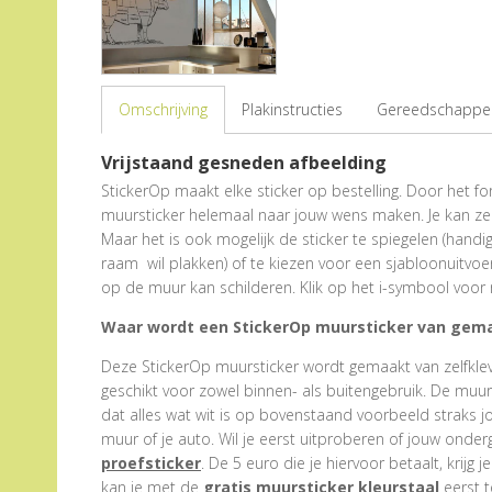
Omschrijving
Plakinstructies
Gereedschappen
Vrijstaand gesneden afbeelding
StickerOp maakt elke sticker op bestelling. Door het form
muursticker helemaal naar jouw wens maken. Je kan zel
Maar het is ook mogelijk de sticker te spiegelen (hand
raam wil plakken) of te kiezen voor een sjabloonuitvoe
op de muur kan schilderen. Klik op het i-symbool voor 
Waar wordt een StickerOp muursticker van gem
Deze StickerOp muursticker wordt gemaakt van zelfklevend
geschikt voor zowel binnen- als buitengebruik. De muu
dat alles wat wit is op bovenstaand voorbeeld straks j
muur of je auto. Wil je eerst uitproberen of jouw onder
proefsticker
. De 5 euro die je hiervoor betaalt, krijg j
kan je met de
gratis muursticker kleurstaal
eerst t