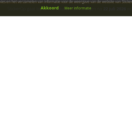
kies en het verzamelen van informatie voor de weergave van de website van Stick
Akkoord
Meer informatie
StickerOp gaat bijna met vakantie! Bestellingen na
22 juli 2026
wor
ers
Klantenservice
Over ons
Algemene voorwaarden
Cadeaubon
B
etaalwijze
Fotoservice
Garanties
Gastillustratoren
Klachtenregeling
Kleurmogelijkheden
Levertijd
Materiaalgebruik