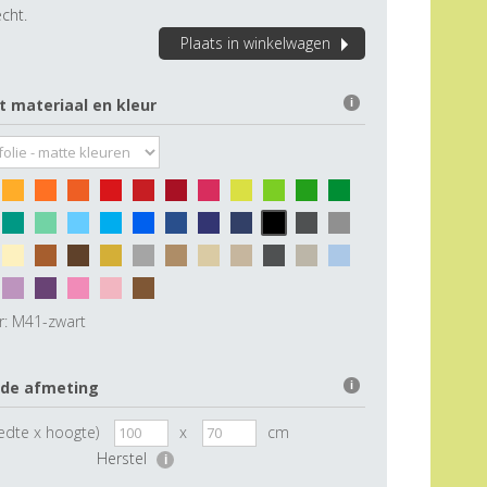
cht.
Plaats in winkelwagen
t materiaal en kleur
i
r:
M41-zwart
 de afmeting
i
edte x hoogte)
x
cm
Herstel
i