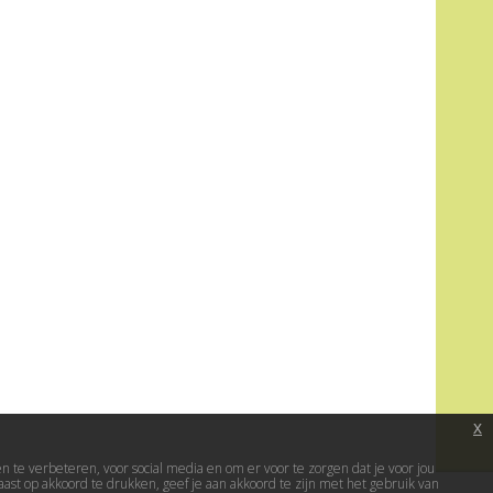
x
te verbeteren, voor social media en om er voor te zorgen dat je voor jou
ast op akkoord te drukken, geef je aan akkoord te zijn met het gebruik van