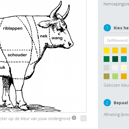
herroepingsre
1
Kies he
Gekozen kleu
2
Bepaal
Afmeting (bre
ticker op de kleur van jouw ondergrond
i