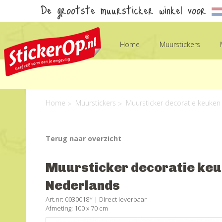
De grootste muursticker winkel voor
Home
Muurstickers
Home
Muurstickers
Muursticker decoratie keuken
Terug naar overzicht
Muursticker decoratie keuke
Nederlands
Art.nr: 0030018* |
Direct leverbaar
Afmeting: 100 x 70 cm