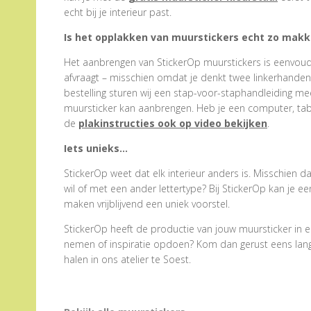
echt bij je interieur past.
Is het opplakken van muurstickers echt zo makke
Het aanbrengen van StickerOp muurstickers is eenvoudig
afvraagt – misschien omdat je denkt twee linkerhanden te
bestelling sturen wij een stap-voor-staphandleiding me
muursticker kan aanbrengen. Heb je een computer, tabl
de
plakinstructies ook op video bekijken
.
Iets unieks…
StickerOp weet dat elk interieur anders is. Misschien d
wil of met een ander lettertype? Bij StickerOp kan je 
maken vrijblijvend een uniek voorstel.
StickerOp heeft de productie van jouw muursticker in e
nemen of inspiratie opdoen? Kom dan gerust eens langs.
halen in ons atelier te Soest.