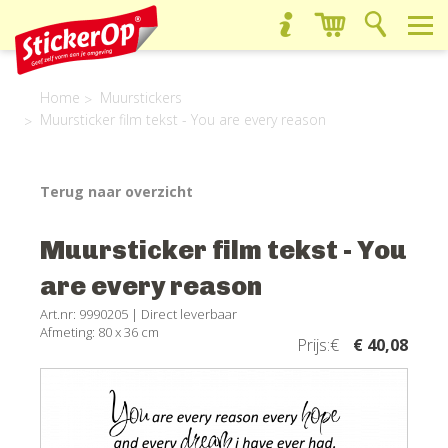
Home
Muurstickers
Muursticker film tekst - You are every reason
Terug naar overzicht
Muursticker film tekst - You
are every reason
Art.nr: 9990205 |
Direct leverbaar
Afmeting: 80 x 36 cm
Prijs:€
€ 40,08