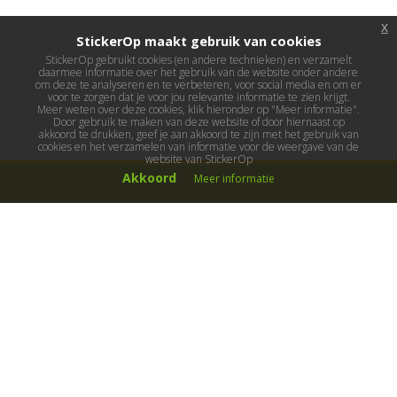
x
StickerOp maakt gebruik van cookies
StickerOp gebruikt cookies (en andere technieken) en verzamelt
daarmee informatie over het gebruik van de website onder andere
om deze te analyseren en te verbeteren, voor social media en om er
voor te zorgen dat je voor jou relevante informatie te zien krijgt.
Meer weten over deze cookies, klik hieronder op "Meer informatie".
Door gebruik te maken van deze website of door hiernaast op
akkoord te drukken, geef je aan akkoord te zijn met het gebruik van
cookies en het verzamelen van informatie voor de weergave van de
website van StickerOp
Akkoord
Meer informatie
Muurstickers
Muurstickers kinderkamer
Muurstickers babykamer
Muurstickers wereld
Muurstickers sport & hobby
Muurstickers voertuigen