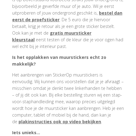
bijvoorbeeld je geverfde muur of je auto. Wil je eerst
uitproberen of jouw ondergrond geschikt is,
bestel dan
eerst de proefsticker
. De 5 euro die je hiervoor
betaalt, krijg je retour als je een grote sticker bestelt.
Ook kan je met de
gratis muursticker
kleurstaal
eerst testen of de kleur die je voor ogen had
wel echt bij je interieur past.
Is het opplakken van muurstickers echt zo
makkelijk?
Het aanbrengen van StickerOp muurstickers is
eenvoudig. Wij kunnen ons voorstellen dat je je afvraagt –
misschien omdat je denkt twee linkerhanden te hebben
– of jij dit ook kan. Bij elke bestelling sturen wij een stap-
voor-staphandleiding mee, waarop precies uitgelegd
wordt hoe je de muursticker kan aanbrengen. Heb je een
computer, tablet of mobiel bij de hand, dan kan je
de
plakinstructies ook op video bekijken
.
Iets unieks…