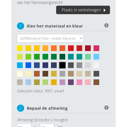
van het herroepingsrecht.
Plaats in winkelwagen
1
Kies het materiaal en kleur
i
Gekozen kleur:
M41-zwart
2
Bepaal de afmeting
i
Afmeting (breedte x hoogte)
x
cm