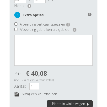
Herstel
i
3
Extra opties
i
Afbeelding verticaal spiegelen
i
Afbeelding gebruiken als sjabloon
i
€ 40,08
Prijs:
(incl. BTW en excl. verzendkosten)
Aantal:
Vraag een kleurstaal aan
Plaats in winkelwagen