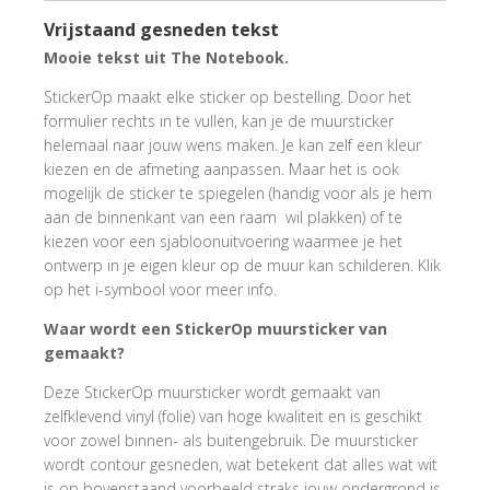
Vrijstaand gesneden tekst
Mooie tekst uit The Notebook.
StickerOp maakt elke sticker op bestelling. Door het
formulier rechts in te vullen, kan je de muursticker
helemaal naar jouw wens maken. Je kan zelf een kleur
kiezen en de afmeting aanpassen. Maar het is ook
mogelijk de sticker te spiegelen (handig voor als je hem
aan de binnenkant van een raam wil plakken) of te
kiezen voor een sjabloonuitvoering waarmee je het
ontwerp in je eigen kleur op de muur kan schilderen. Klik
op het i-symbool voor meer info.
Waar wordt een StickerOp muursticker van
gemaakt?
Deze StickerOp muursticker wordt gemaakt van
zelfklevend vinyl (folie) van hoge kwaliteit en is geschikt
voor zowel binnen- als buitengebruik. De muursticker
wordt contour gesneden, wat betekent dat alles wat wit
is op bovenstaand voorbeeld straks jouw ondergrond is,