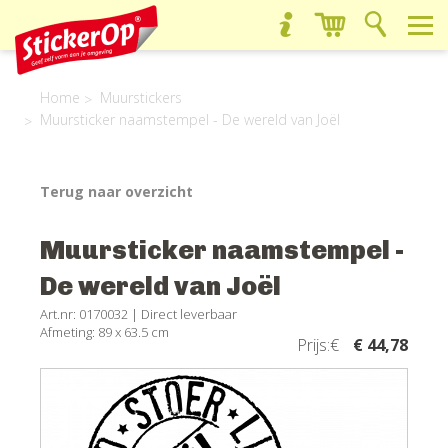
Home
Muurstickers
Muursticker naamstempel - De wereld van Joël
Terug naar overzicht
Muursticker naamstempel -
De wereld van Joël
Art.nr: 0170032 |
Direct leverbaar
Afmeting: 89 x 63.5 cm
Prijs:€
€ 44,78