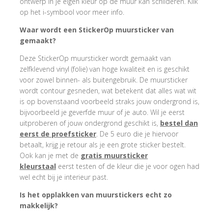
ontwerp in je eigen kleur op de muur kan schilderen. Klik
op het i-symbool voor meer info.
Waar wordt een StickerOp muursticker van
gemaakt?
Deze StickerOp muursticker wordt gemaakt van
zelfklevend vinyl (folie) van hoge kwaliteit en is geschikt
voor zowel binnen- als buitengebruik. De muursticker
wordt contour gesneden, wat betekent dat alles wat wit
is op bovenstaand voorbeeld straks jouw ondergrond is,
bijvoorbeeld je geverfde muur of je auto. Wil je eerst
uitproberen of jouw ondergrond geschikt is,
bestel dan
eerst de proefsticker
. De 5 euro die je hiervoor
betaalt, krijg je retour als je een grote sticker bestelt.
Ook kan je met de
gratis muursticker
kleurstaal
eerst testen of de kleur die je voor ogen had
wel echt bij je interieur past.
Is het opplakken van muurstickers echt zo
makkelijk?