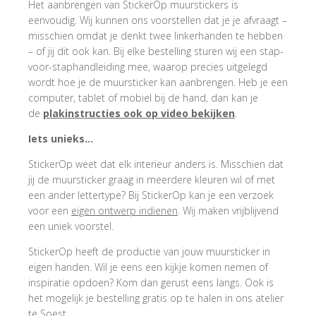
Het aanbrengen van StickerOp muurstickers is
eenvoudig. Wij kunnen ons voorstellen dat je je afvraagt –
misschien omdat je denkt twee linkerhanden te hebben
– of jij dit ook kan. Bij elke bestelling sturen wij een stap-
voor-staphandleiding mee, waarop precies uitgelegd
wordt hoe je de muursticker kan aanbrengen. Heb je een
computer, tablet of mobiel bij de hand, dan kan je
de
plakinstructies ook op video bekijken
.
Iets unieks…
StickerOp weet dat elk interieur anders is. Misschien dat
jij de muursticker graag in meerdere kleuren wil of met
een ander lettertype? Bij StickerOp kan je een verzoek
voor een
eigen ontwerp indienen
. Wij maken vrijblijvend
een uniek voorstel.
StickerOp heeft de productie van jouw muursticker in
eigen handen. Wil je eens een kijkje komen nemen of
inspiratie opdoen? Kom dan gerust eens langs. Ook is
het mogelijk je bestelling gratis op te halen in ons atelier
te Soest.