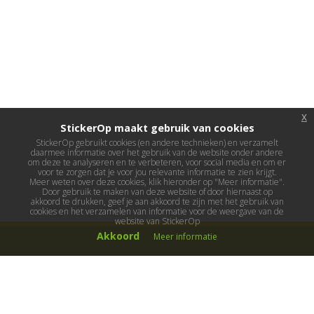
x
StickerOp maakt gebruik van cookies
StickerOp gebruikt cookies (en andere technieken) en verzamelt
daarmee informatie over het gebruik van de website onder andere
om deze te analyseren en te verbeteren, voor social media en om er
voor te zorgen dat je voor jou relevante informatie te zien krijgt.
Meer weten over deze cookies, klik hieronder op "Meer informatie".
Door gebruik te maken van deze website of door hiernaast op
akkoord te drukken, geef je aan akkoord te zijn met het gebruik van
cookies en het verzamelen van informatie voor de weergave van de
website van StickerOp
Akkoord
Meer informatie