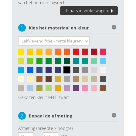
van het herroepingsrecht.
Plaats in winkelwagen
1
Kies het materiaal en kleur
i
Gekozen kleur:
M41-zwart
2
Bepaal de afmeting
i
Afmeting (breedte x hoogte)
x
cm