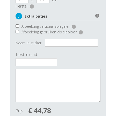
Herstel
i
3
Extra opties
i
Afbeelding verticaal spiegelen
i
Afbeelding gebruiken als sjabloon
i
Naam in sticker:
Tekst in rand:
€ 44,78
Prijs: