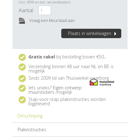
(incl. BTW en excl. verzendkosten)
Aantal:
Vraag een kleurstaal aan
Plaats in winkelwagen
Gratis rakel
bij bestelling boven €50,-
Verzending binnen 48 uur naar NL en BE is
mogelijk
Sinds 2009 lid van Thuiswinkel waarborg
Iets unieks?
Eigen ontwerp
muurstickers
mogelijk
Stap-voor-stap plakinstructies worden
bijgeleverd
Omschrijving
Plakinstructies