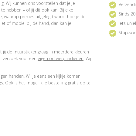
. Wij kunnen ons voorstellen dat je je
Verzendi
 hebben – of jij dit ook kan. Bij elke
Sinds 20
e, waarop precies uitgelegd wordt hoe je de
et of mobiel bij de hand, dan kan je
Iets uni
Stap-voo
at jij de muursticker graag in meerdere kleuren
een verzoek voor een
eigen ontwerp indienen
. Wij
igen handen. Wil je eens een kijkje komen
 Ook is het mogelijk je bestelling gratis op te