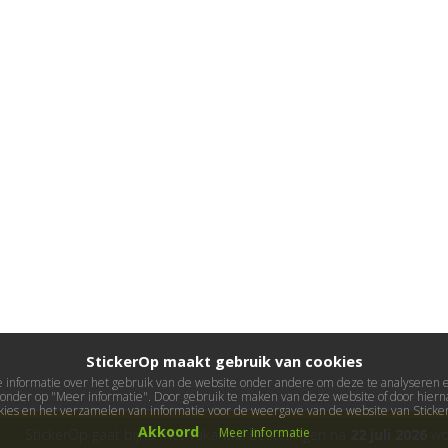
StickerOp maakt gebruik van cookies
informatie over het gebruik van de website onder andere om deze te analyseren en 
ieronder op "Meer informatie". Door gebruik te maken van deze website of door hierna
kies en het verzamelen van informatie voor de weergave van de website van Stick
Akkoord
Meer informatie
StickerOp gaat bijna met vakantie! Bestellingen na
22 juli 2026
wor