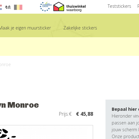
en
Teststickers
Maak je eigen muursticker
Zakelijke stickers
Monroe
yn Monroe
Bepaal hier
Prijs:€
€ 45,88
Hieronder vin
passen aan j
jouw scherm k
Onze producte