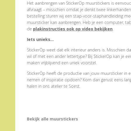
Het aanbrengen van StickerOp muurstickers is eenvoudig
afvraagt – misschien omdat je denkt twee linkerhanden te
bestelling sturen wij een stap-voor-staphandleiding me
muursticker kan aanbrengen. Heb je een computer, tabl
de
plakinstructies ook op video bekijken
.
Iets unieks…
StickerOp weet dat elk interieur anders is. Misschien d
wil of met een ander lettertype? Bij StickerOp kan je 
maken vrijblijvend een uniek voorstel.
StickerOp heeft de productie van jouw muursticker in e
nemen of inspiratie opdoen? Kom dan gerust eens langs.
halen in ons atelier te Soest.
Bekijk alle muurstickers