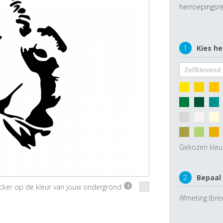
herroepingsre
1
Kies he
Gekozen kleu
2
Bepaal
ticker op de kleur van jouw ondergrond
i
Afmeting (bre