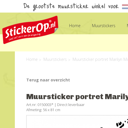
De grootste muursticker winkel voor
Home
Muurstickers
Home
Muurstickers
Muursticker portret Marilyn 
Terug naar overzicht
Muursticker portret Maril
Art.nr: 0150003* |
Direct leverbaar
Afmeting: 56 x 81 cm