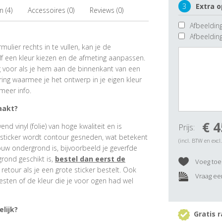
3
Extra o
 (4)
Accessoires (0)
Reviews (0)
Afbeelding
Afbeeldin
ulier rechts in te vullen, kan je de
f een kleur kiezen en de afmeting aanpassen.
ig voor als je hem aan de binnenkant van een
ring waarmee je het ontwerp in je eigen kleur
meer info.
aakt?
€ 4
 vinyl (folie) van hoge kwaliteit en is
Prijs:
rsticker wordt contour gesneden, wat betekent
(incl. BTW en excl
ouw ondergrond is, bijvoorbeeld je geverfde
grond geschikt is,
bestel dan eerst de
Voeg toe 
e retour als je een grote sticker bestelt. Ook
Vraag een
esten of de kleur die je voor ogen had wel
lijk?
Gratis r