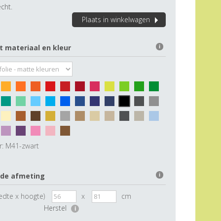
cht.
Plaats in winkelwagen
t materiaal en kleur
i
r:
M41-zwart
 de afmeting
i
edte x hoogte)
x
cm
Herstel
i