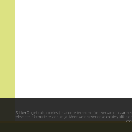
StickerOp gebruikt cookies (en andere technieken) en verzamelt daarmee 
relevante informatie te zien krijgt. Meer weten over deze cookies, klik h
coo