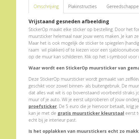
Omschrijving
Plakinstructies
Gereedschappen
Vrijstaand gesneden afbeelding
StickerOp maakt elke sticker op bestelling. Door het form
muursticker helemaal naar jouw wens maken. Je kan zel
Maar het is ook mogelijk de sticker te spiegelen (hand
raam wil plakken) of te kiezen voor een sjabloonuitvoe
op de muur kan schilderen. Klik op het i-symbool voor 
Waar wordt een StickerOp muursticker van gem
Deze StickerOp muursticker wordt gemaakt van zelfklevend
geschikt voor zowel binnen- als buitengebruik. De muu
dat alles wat wit is op bovenstaand voorbeeld straks j
muur of je auto. Wil je eerst uitproberen of jouw onder
proefsticker
. De 5 euro die je hiervoor betaalt, krijg j
kan je met de
gratis muursticker kleurstaal
eerst t
echt bij je interieur past.
Is het opplakken van muurstickers echt zo makke