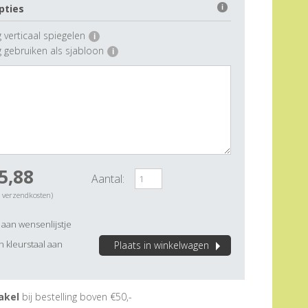
pties
i
 verticaal spiegelen
i
g gebruiken als sjabloon
i
5,88
Aantal:
. verzendkosten)
aan wensenlijstje
 kleurstaal aan
Plaats in winkelwagen
akel
bij bestelling boven €50,-