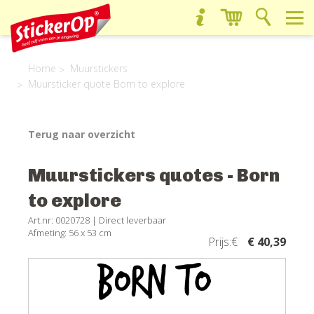
Home
Muurstickers
Muursticker quote Born to explore
Terug naar overzicht
Muurstickers quotes - Born
to explore
Art.nr: 0020728 |
Direct leverbaar
Afmeting: 56 x 53 cm
Prijs:€
€ 40,39