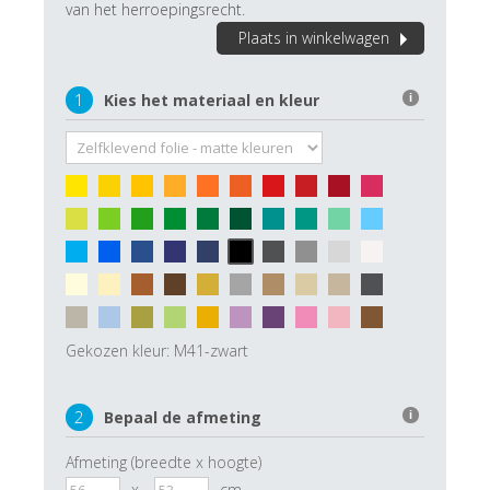
van het herroepingsrecht.
Plaats in winkelwagen
1
Kies het materiaal en kleur
i
Gekozen kleur:
M41-zwart
2
Bepaal de afmeting
i
Afmeting (breedte x hoogte)
x
cm