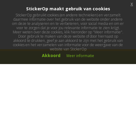
x
StickerOp maakt gebruik van cookies
StickerOp gebruikt cookies (en andere technieken) en verzamelt
daarmee informatie over het gebruik van de website onder andere
om deze te analyseren en te verbeteren, voor social media en om er
voor te zorgen dat je voor jou relevante informatie te zien krijgt.
Meer weten over deze cookies, klik hieronder op "Meer informatie".
Door gebruik te maken van deze website of door hiernaast op
akkoord te drukken, geef je aan akkoord te zijn met het gebruik van
cookies en het verzamelen van informatie voor de weergave van de
website van StickerOp
Akkoord
Meer informatie
Muurstickers
Muurstickers kinderkamer
Muurstickers babykamer
Muurstickers wereld
Muurstickers sport & hobby
Muurstickers voertuigen
Muurstickers natuur & dieren