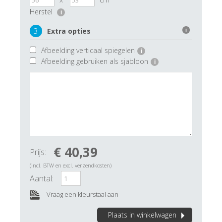
Herstel
i
3
Extra opties
i
Afbeelding verticaal spiegelen
i
Afbeelding gebruiken als sjabloon
i
€ 40,39
Prijs:
(incl. BTW en excl. verzendkosten)
Aantal:
Vraag een kleurstaal aan
Plaats in winkelwagen