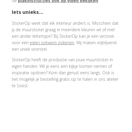
de
plakinstructies ook op video bekijken
.
Iets unieks…
StickerOp weet dat elk interieur anders is. Misschien dat
jij de muursticker graag in meerdere kleuren wil of met
een ander lettertype? Bij StickerOp kan je een verzoek
voor een
eigen ontwerp indienen
. Wij maken vrijblijvend
een uniek voorstel.
StickerOp heeft de productie van jouw muursticker in
eigen handen. Wil je eens een kijkje komen nemen of
inspiratie opdoen? Kom dan gerust eens langs. Ook is
het mogelijk je bestelling gratis op te halen in ons atelier
te Soest.