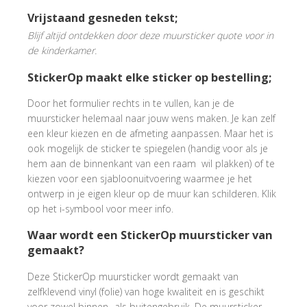
Vrijstaand gesneden tekst;
Blijf altijd ontdekken door deze muursticker quote voor in
de kinderkamer.
StickerOp maakt elke sticker op bestelling;
Door het formulier rechts in te vullen, kan je de
muursticker helemaal naar jouw wens maken. Je kan zelf
een kleur kiezen en de afmeting aanpassen. Maar het is
ook mogelijk de sticker te spiegelen (handig voor als je
hem aan de binnenkant van een raam wil plakken) of te
kiezen voor een sjabloonuitvoering waarmee je het
ontwerp in je eigen kleur op de muur kan schilderen. Klik
op het i-symbool voor meer info.
Waar wordt een StickerOp muursticker van
gemaakt?
Deze StickerOp muursticker wordt gemaakt van
zelfklevend vinyl (folie) van hoge kwaliteit en is geschikt
voor zowel binnen- als buitengebruik. De muursticker