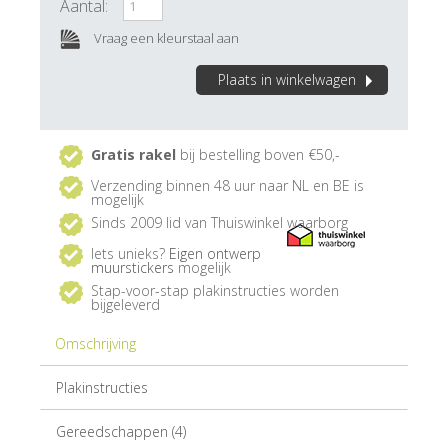
Aantal:
Vraag een kleurstaal aan
Plaats in winkelwagen
Gratis rakel
bij bestelling boven €50,-
Verzending binnen 48 uur naar NL en BE is
mogelijk
Sinds 2009 lid van Thuiswinkel waarborg
Iets unieks?
Eigen ontwerp
muurstickers
mogelijk
Stap-voor-stap plakinstructies worden
bijgeleverd
Omschrijving
Plakinstructies
Gereedschappen (4)