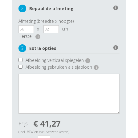
2
Bepaal de afmeting
i
Afmeting (breedte x hoogte)
x
cm
Herstel
i
3
Extra opties
i
Afbeelding verticaal spiegelen
i
Afbeelding gebruiken als sjabloon
i
€ 41,27
Prijs:
(incl. BTW en excl. verzendkosten)