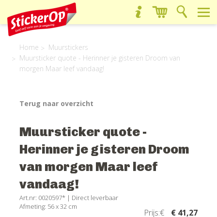
Home
Muurstickers
Muursticker quote - Herinner je gisteren Droom van
morgen Maar leef vandaag!
Terug naar overzicht
Muursticker quote -
Herinner je gisteren Droom
van morgen Maar leef
vandaag!
Art.nr: 0020597* |
Direct leverbaar
Afmeting: 56 x 32 cm
Prijs:€
€ 41,27