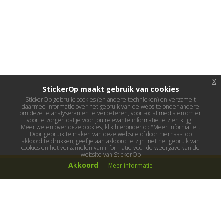
x
StickerOp maakt gebruik van cookies
StickerOp gebruikt cookies (en andere technieken) en verzamelt
daarmee informatie over het gebruik van de website onder andere
om deze te analyseren en te verbeteren, voor social media en om er
voor te zorgen dat je voor jou relevante informatie te zien krijgt.
Meer weten over deze cookies, klik hieronder op "Meer informatie".
Door gebruik te maken van deze website of door hiernaast op
akkoord te drukken, geef je aan akkoord te zijn met het gebruik van
cookies en het verzamelen van informatie voor de weergave van de
website van StickerOp
Akkoord
Meer informatie