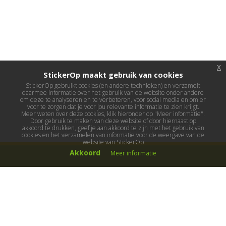
x
StickerOp maakt gebruik van cookies
StickerOp gebruikt cookies (en andere technieken) en verzamelt
daarmee informatie over het gebruik van de website onder andere
om deze te analyseren en te verbeteren, voor social media en om er
voor te zorgen dat je voor jou relevante informatie te zien krijgt.
Meer weten over deze cookies, klik hieronder op "Meer informatie".
Door gebruik te maken van deze website of door hiernaast op
akkoord te drukken, geef je aan akkoord te zijn met het gebruik van
cookies en het verzamelen van informatie voor de weergave van de
website van StickerOp
Akkoord
Meer informatie
Muurstickers