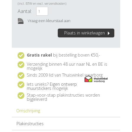
(incl. BTW en excl. verzendkosten)
Aantal:
Vraag een kleurstaal aan
Plaats in winkelwagen
Gratis rakel
bij bestelling boven €50,-
Verzending binnen 48 uur naar NL en BE is
mogelijk
Sinds 2009 lid van Thuiswinkel waarborg
Iets unieks?
Eigen ontwerp
muurstickers
mogelijk
Stap-voor-stap plakinstructies worden
bijgeleverd
Omschrijving
Plakinstructies