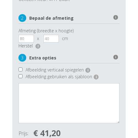
2
Bepaal de afmeting
i
Afmeting (breedte x hoogte)
x
cm
Herstel
i
3
Extra opties
i
Afbeelding verticaal spiegelen
i
Afbeelding gebruiken als sjabloon
i
€ 41,20
Prijs: