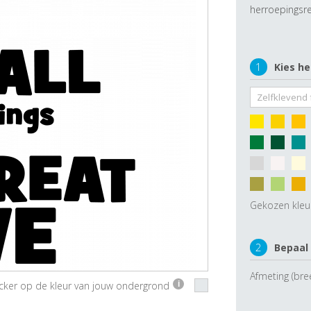
herroepingsre
1
Kies he
Gekozen kleu
2
Bepaal
Afmeting (bre
ticker op de kleur van jouw ondergrond
i