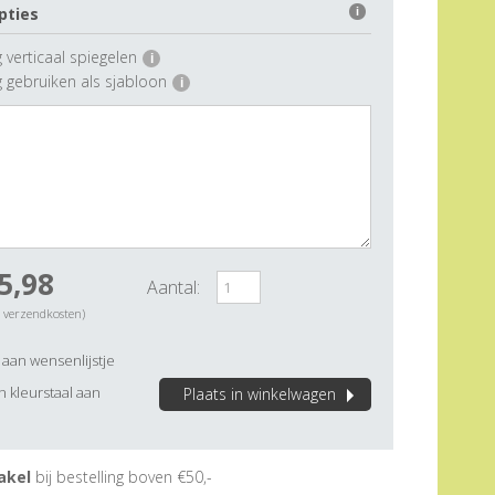
pties
i
 verticaal spiegelen
i
g gebruiken als sjabloon
i
5,98
Aantal:
. verzendkosten)
aan wensenlijstje
 kleurstaal aan
Plaats in winkelwagen
akel
bij bestelling boven €50,-