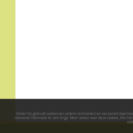
StickerOp gebruikt cookies (en andere technieken) en verzamelt daarmee 
relevante informatie te zien krijgt. Meer weten over deze cookies, klik h
coo