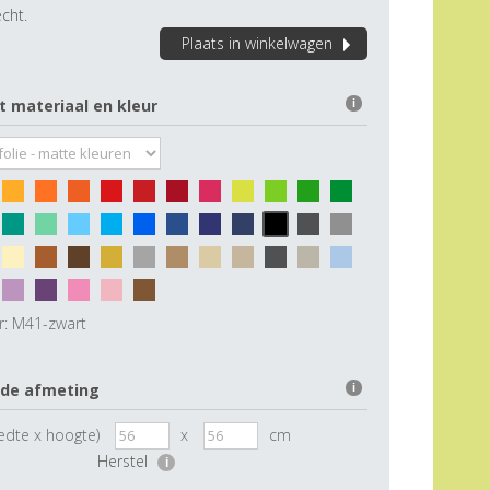
cht.
Plaats in winkelwagen
t materiaal en kleur
i
r:
M41-zwart
 de afmeting
i
edte x hoogte)
x
cm
Herstel
i