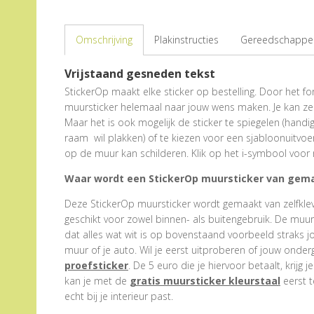
Omschrijving
Plakinstructies
Gereedschappen
Vrijstaand gesneden tekst
StickerOp maakt elke sticker op bestelling. Door het form
muursticker helemaal naar jouw wens maken. Je kan zel
Maar het is ook mogelijk de sticker te spiegelen (hand
raam wil plakken) of te kiezen voor een sjabloonuitvoe
op de muur kan schilderen. Klik op het i-symbool voor 
Waar wordt een StickerOp muursticker van gem
Deze StickerOp muursticker wordt gemaakt van zelfklevend
geschikt voor zowel binnen- als buitengebruik. De muu
dat alles wat wit is op bovenstaand voorbeeld straks j
muur of je auto. Wil je eerst uitproberen of jouw onder
proefsticker
. De 5 euro die je hiervoor betaalt, krijg j
kan je met de
gratis muursticker kleurstaal
eerst t
echt bij je interieur past.