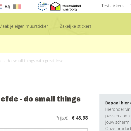
en
Teststickers
Maak je eigen muursticker
Zakelijke stickers
 - do small things with great love
fde - do small things
Bepaal hier
Hieronder vin
passen aan j
Prijs:€
€ 45,98
jouw scherm k
Onze producte