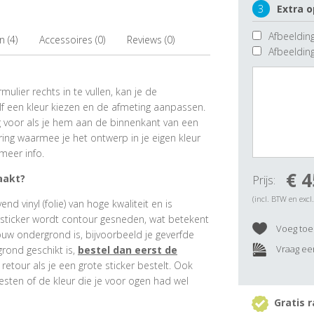
3
Extra o
Afbeelding
 (4)
Accessoires (0)
Reviews (0)
Afbeeldin
ulier rechts in te vullen, kan je de
f een kleur kiezen en de afmeting aanpassen.
ig voor als je hem aan de binnenkant van een
ring waarmee je het ontwerp in je eigen kleur
meer info.
€ 4
aakt?
Prijs:
(incl. BTW en excl
 vinyl (folie) van hoge kwaliteit en is
rsticker wordt contour gesneden, wat betekent
Voeg toe 
ouw ondergrond is, bijvoorbeeld je geverfde
Vraag een
grond geschikt is,
bestel dan eerst de
e retour als je een grote sticker bestelt. Ook
esten of de kleur die je voor ogen had wel
Gratis r