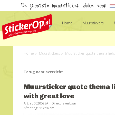
De grootste muursticker winkel voor
Home
Muurstickers
Home
Muurstickers
Muursticker quote thema liefde
Terug naar overzicht
Muursticker quote thema lie
with great love
Art.nr: 0020528A |
Direct leverbaar
Afmeting: 56 x 56 cm