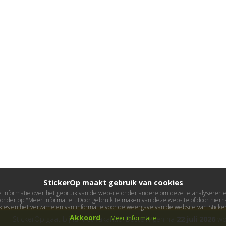
StickerOp maakt gebruik van cookies
informatie over het gebruik van de website onder andere om deze te analyseren en 
ieronder op "Meer informatie". Door gebruik te maken van deze website of door hierna
kies en het verzamelen van informatie voor de weergave van de website van Stick
Akkoord
Meer informatie
StickerOp gaat bijna met vakantie! Bestellingen na
22 juli 2026
wor