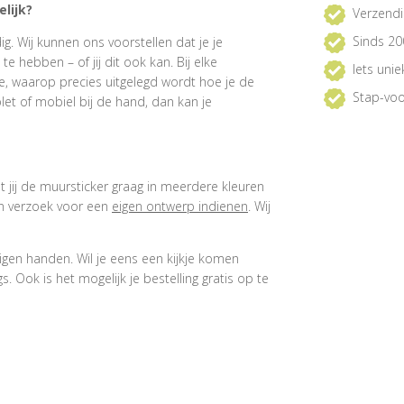
lijk?
Verzendi
Sinds 20
. Wij kunnen ons voorstellen dat je je
 hebben – of jij dit ook kan. Bij elke
Iets uni
e, waarop precies uitgelegd wordt hoe je de
Stap-voo
et of mobiel bij de hand, dan kan je
at jij de muursticker graag in meerdere kleuren
een verzoek voor een
eigen ontwerp indienen
. Wij
igen handen. Wil je eens een kijkje komen
 Ook is het mogelijk je bestelling gratis op te