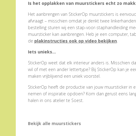
Is het opplakken van muurstickers echt zo makke
Het aanbrengen van StickerOp muurstickers is eenvoudig
afvraagt – misschien omdat je denkt twee linkerhanden te
bestelling sturen wij een stap-voor-staphandleiding me
muursticker kan aanbrengen. Heb je een computer, tabl
de
plakinstructies ook op video bekijken
.
Iets unieks…
StickerOp weet dat elk interieur anders is. Misschien d
wil of met een ander lettertype? Bij StickerOp kan je 
maken vrijblijvend een uniek voorstel.
StickerOp heeft de productie van jouw muursticker in e
nemen of inspiratie opdoen? Kom dan gerust eens langs.
halen in ons atelier te Soest.
Bekijk alle muurstickers