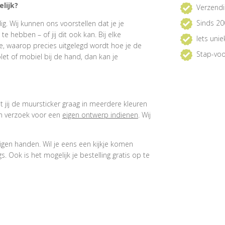
lijk?
Verzendi
Sinds 20
. Wij kunnen ons voorstellen dat je je
 hebben – of jij dit ook kan. Bij elke
Iets uni
e, waarop precies uitgelegd wordt hoe je de
Stap-voo
et of mobiel bij de hand, dan kan je
at jij de muursticker graag in meerdere kleuren
een verzoek voor een
eigen ontwerp indienen
. Wij
igen handen. Wil je eens een kijkje komen
 Ook is het mogelijk je bestelling gratis op te