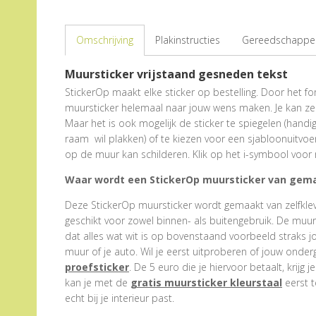
Omschrijving
Plakinstructies
Gereedschappen
Muursticker vrijstaand gesneden tekst
StickerOp maakt elke sticker op bestelling. Door het form
muursticker helemaal naar jouw wens maken. Je kan zel
Maar het is ook mogelijk de sticker te spiegelen (hand
raam wil plakken) of te kiezen voor een sjabloonuitvoe
op de muur kan schilderen. Klik op het i-symbool voor 
Waar wordt een StickerOp muursticker van gem
Deze StickerOp muursticker wordt gemaakt van zelfklevend
geschikt voor zowel binnen- als buitengebruik. De muu
dat alles wat wit is op bovenstaand voorbeeld straks j
muur of je auto. Wil je eerst uitproberen of jouw onder
proefsticker
. De 5 euro die je hiervoor betaalt, krijg j
kan je met de
gratis muursticker kleurstaal
eerst t
echt bij je interieur past.