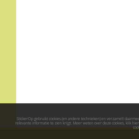
StickerOp gebruikt cookies (en andere technieken) en verzamelt daarmee 
relevante informatie te zien krijgt. Meer weten over deze cookies, klik h
coo