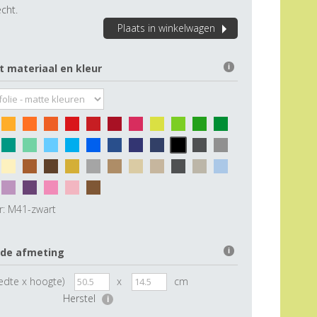
cht.
Plaats in winkelwagen
t materiaal en kleur
i
r:
M41-zwart
 de afmeting
i
edte x hoogte)
x
cm
Herstel
i