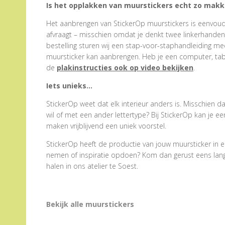
Is het opplakken van muurstickers echt zo makke
Het aanbrengen van StickerOp muurstickers is eenvoudig
afvraagt – misschien omdat je denkt twee linkerhanden te
bestelling sturen wij een stap-voor-staphandleiding me
muursticker kan aanbrengen. Heb je een computer, tabl
de
plakinstructies ook op video bekijken
.
Iets unieks…
StickerOp weet dat elk interieur anders is. Misschien d
wil of met een ander lettertype? Bij StickerOp kan je 
maken vrijblijvend een uniek voorstel.
StickerOp heeft de productie van jouw muursticker in e
nemen of inspiratie opdoen? Kom dan gerust eens langs.
halen in ons atelier te Soest.
Bekijk alle muurstickers