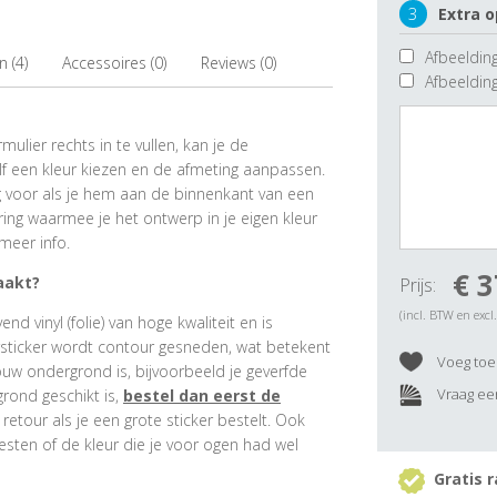
3
Extra o
Afbeelding
 (4)
Accessoires (0)
Reviews (0)
Afbeeldin
ulier rechts in te vullen, kan je de
f een kleur kiezen en de afmeting aanpassen.
ig voor als je hem aan de binnenkant van een
ring waarmee je het ontwerp in je eigen kleur
meer info.
€ 3
aakt?
Prijs:
(incl. BTW en excl
 vinyl (folie) van hoge kwaliteit en is
rsticker wordt contour gesneden, wat betekent
Voeg toe 
ouw ondergrond is, bijvoorbeeld je geverfde
Vraag een
grond geschikt is,
bestel dan eerst de
e retour als je een grote sticker bestelt. Ook
esten of de kleur die je voor ogen had wel
Gratis r