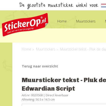
De grootste muursticker winkel voor
Home
Muurstickers
Home
Muurstickers
Muursticker tekst - Pluk de da
Terug naar overzicht
Muursticker tekst - Pluk de
Edwardian Script
Art.nr: 0020568 |
Direct leverbaar
Afmeting: 50.5 x 14.5 cm