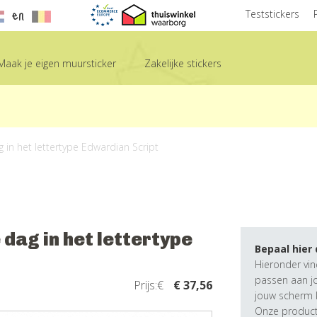
en
Teststickers
Maak je eigen muursticker
Zakelijke stickers
g in het lettertype Edwardian Script
 dag in het lettertype
Bepaal hier
Hieronder vin
passen aan j
Prijs:€
€ 37,56
jouw scherm k
Onze producte