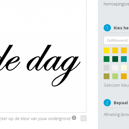
herroepingsre
1
Kies he
Gekozen kleu
2
Bepaal
Afmeting (bre
ticker op de kleur van jouw ondergrond
i