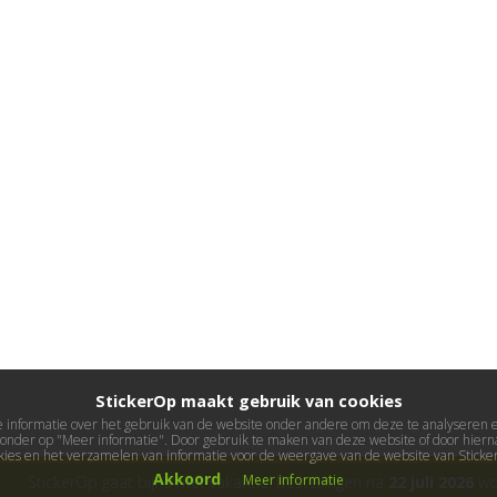
StickerOp maakt gebruik van cookies
informatie over het gebruik van de website onder andere om deze te analyseren en 
ieronder op "Meer informatie". Door gebruik te maken van deze website of door hierna
kies en het verzamelen van informatie voor de weergave van de website van Stick
Akkoord
Meer informatie
StickerOp gaat bijna met vakantie! Bestellingen na
22 juli 2026
wor