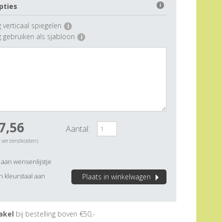
pties
i
 verticaal spiegelen
i
g gebruiken als sjabloon
i
7,56
Aantal:
. verzendkosten)
aan wensenlijstje
 kleurstaal aan
Plaats in winkelwagen
akel
bij bestelling boven €50,-