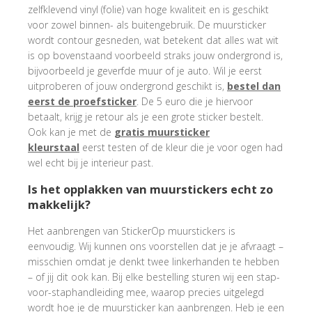
zelfklevend vinyl (folie) van hoge kwaliteit en is geschikt
voor zowel binnen- als buitengebruik. De muursticker
wordt contour gesneden, wat betekent dat alles wat wit
is op bovenstaand voorbeeld straks jouw ondergrond is,
bijvoorbeeld je geverfde muur of je auto. Wil je eerst
uitproberen of jouw ondergrond geschikt is,
bestel dan
eerst de proefsticker
. De 5 euro die je hiervoor
betaalt, krijg je retour als je een grote sticker bestelt.
Ook kan je met de
gratis muursticker
kleurstaal
eerst testen of de kleur die je voor ogen had
wel echt bij je interieur past.
Is het opplakken van muurstickers echt zo
makkelijk?
Het aanbrengen van StickerOp muurstickers is
eenvoudig. Wij kunnen ons voorstellen dat je je afvraagt –
misschien omdat je denkt twee linkerhanden te hebben
– of jij dit ook kan. Bij elke bestelling sturen wij een stap-
voor-staphandleiding mee, waarop precies uitgelegd
wordt hoe je de muursticker kan aanbrengen. Heb je een