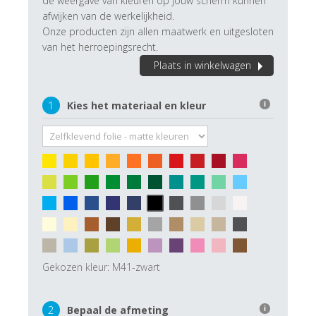
de weergave van kleuren op jouw scherm kunnen
afwijken van de werkelijkheid.
Onze producten zijn allen maatwerk en uitgesloten
van het herroepingsrecht.
Plaats in winkelwagen
1
Kies het materiaal en kleur
i
Gekozen kleur:
M41-zwart
2
Bepaal de afmeting
i