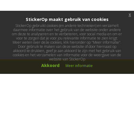
x
StickerOp maakt gebruik van cookies
StickerOp gebruikt cookies (en andere technieken) en verzamelt
daarmee informatie over het gebruik van de website onder andere
om deze te analyseren en te verbeteren, voor social media en om er
voor te zorgen dat je voor jou relevante informatie te zien krijgt.
Meer weten over deze cookies, klik hieronder op "Meer informatie".
Door gebruik te maken van deze website of door hiernaast op
akkoord te drukken, geef je aan akkoord te zijn met het gebruik van
cookies en het verzamelen van informatie voor de weergave van de
website van StickerOp
Akkoord
Meer informatie
Muurstickers
Muurstickers kinderkamer
Muurstickers babykamer
Muurstickers wereld
Muurstickers sport & hobby