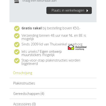
Vraag een kleurstaal aan
Plaats in winkelwagen
Gratis rakel
bij bestelling boven €50,-
Verzending binnen 48 uur naar NL en BE is
mogelijk
Sinds 2009 lid van Thuiswinkel waarborg
Iets unieks?
Eigen ontwerp
muurstickers
mogelijk
Stap-voor-stap plakinstructies worden
bijgeleverd
Omschrijving
Plakinstructies
Gereedschappen (4)
Accessoires (0)