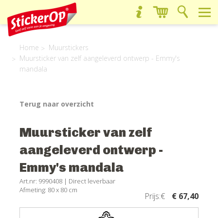
Home
Muurstickers
Muursticker van zelf aangeleverd ontwerp - Emmy's
mandala
Terug naar overzicht
Muursticker van zelf
aangeleverd ontwerp -
Emmy's mandala
Art.nr: 9990408 |
Direct leverbaar
Afmeting: 80 x 80 cm
Prijs:€
€ 67,40