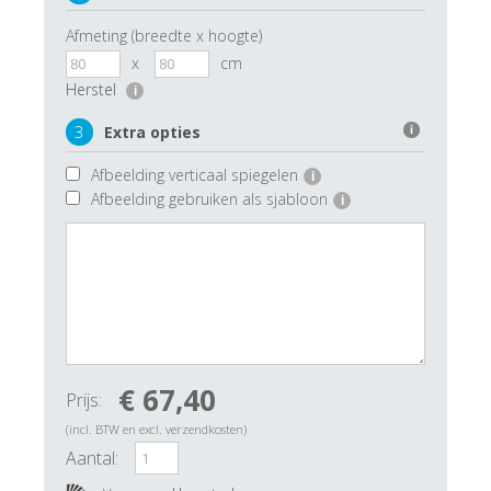
Afmeting (breedte x hoogte)
x
cm
Herstel
i
3
Extra opties
i
Afbeelding verticaal spiegelen
i
Afbeelding gebruiken als sjabloon
i
€ 67,40
Prijs:
(incl. BTW en excl. verzendkosten)
Aantal: