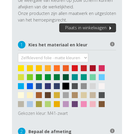
de weergave van kleuren op jouw scherm kunnen
afwijken van de werkelijkheid.
Onze producten zijn allen maatwerk en uitgesloten
van het herroepingsrecht.
Plaats in winkelwagen
1
Kies het materiaal en kleur
i
Gekozen kleur:
M41-zwart
2
Bepaal de afmeting
i