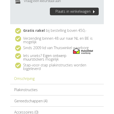
Vraag een kleurstaal aan
Plaats in winkelwagen
Gratis rakel
bij bestelling boven €50,-
Verzending binnen 48 uur naar NL en BE is
mogelijk
Sinds 2009 lid van Thuiswinkel waarborg
Iets unieks?
Eigen ontwerp
muurstickers
mogelijk
Stap-voor-stap plakinstructies worden
bijgeleverd
Omschrijving
Plakinstructies
Gereedschappen (4)
Accessoires (0)