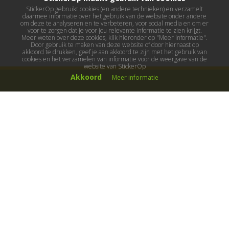
StickerOp gebruikt cookies (en andere technieken) en verzamelt
daarmee informatie over het gebruik van de website onder andere
om deze te analyseren en te verbeteren, voor social media en om er
voor te zorgen dat je voor jou relevante informatie te zien krijgt.
Meer weten over deze cookies, klik hieronder op "Meer informatie".
Door gebruik te maken van deze website of door hiernaast op
akkoord te drukken, geef je aan akkoord te zijn met het gebruik van
cookies en het verzamelen van informatie voor de weergave van de
website van StickerOp
Akkoord
Meer informatie
Muurstickers
Muurstickers kinderkamer
Muurstickers babykamer
Muurstickers wereld
Muurstickers sport & hobby
Muurstickers voertuigen
Muurstickers natuur & dieren
Knutselmuurstickers