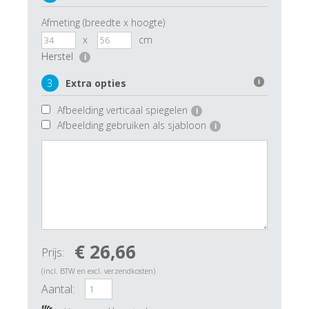
Afmeting (breedte x hoogte)
x
cm
Herstel
i
3
Extra opties
i
Afbeelding verticaal spiegelen
i
Afbeelding gebruiken als sjabloon
i
€ 26,66
Prijs:
(incl. BTW en excl. verzendkosten)
Aantal: