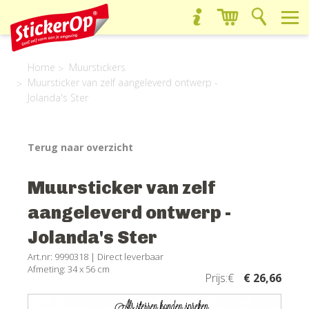
Home
Muurstickers
Muursticker van zelf aangeleverd ontwerp -
Jolanda's Ster
Terug naar overzicht
Muursticker van zelf
aangeleverd ontwerp -
Jolanda's Ster
Art.nr: 9990318 |
Direct leverbaar
Afmeting: 34 x 56 cm
Prijs:€
€ 26,66