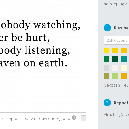
herroepingsre
1
Kies he
Gekozen kleu
2
Bepaal
Afmeting (bre
ticker op de kleur van jouw ondergrond
i