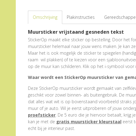
Omschrijving
Plakinstructies
Gereedschappen
Muursticker vrijstaand gesneden tekst
StickerOp maakt elke sticker op bestelling. Door het form
muursticker helemaal naar jouw wens maken. Je kan zel
Maar het is ook mogelijk de sticker te spiegelen (hand
raam wil plakken) of te kiezen voor een sjabloonuitvoe
op de muur kan schilderen. Klik op het i-symbool voor 
Waar wordt een StickerOp muursticker van gem
Deze StickerOp muursticker wordt gemaakt van zelfklevend
geschikt voor zowel binnen- als buitengebruik. De muu
dat alles wat wit is op bovenstaand voorbeeld straks j
muur of je auto. Wil je eerst uitproberen of jouw onder
proefsticker
. De 5 euro die je hiervoor betaalt, krijg j
kan je met de
gratis muursticker kleurstaal
eerst t
echt bij je interieur past.