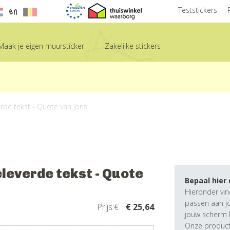
en
Teststickers
Maak je eigen muursticker
Zakelijke stickers
rde tekst - Quote van Joris
leverde tekst - Quote
Bepaal hier
Hieronder vin
passen aan j
Prijs:€
€ 25,64
jouw scherm k
Onze producte