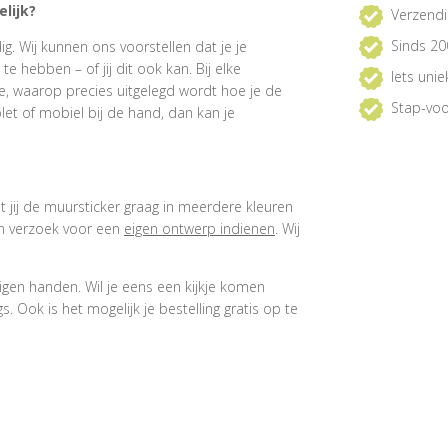
lijk?
Verzendi
Sinds 20
. Wij kunnen ons voorstellen dat je je
 hebben – of jij dit ook kan. Bij elke
Iets uni
e, waarop precies uitgelegd wordt hoe je de
Stap-voo
et of mobiel bij de hand, dan kan je
at jij de muursticker graag in meerdere kleuren
een verzoek voor een
eigen ontwerp indienen
. Wij
igen handen. Wil je eens een kijkje komen
 Ook is het mogelijk je bestelling gratis op te