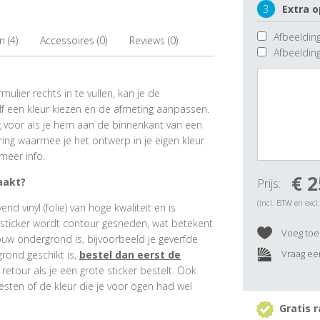
3
Extra o
Afbeelding
 (4)
Accessoires (0)
Reviews (0)
Afbeeldin
ulier rechts in te vullen, kan je de
f een kleur kiezen en de afmeting aanpassen.
ig voor als je hem aan de binnenkant van een
ring waarmee je het ontwerp in je eigen kleur
meer info.
€ 2
aakt?
Prijs:
(incl. BTW en excl
 vinyl (folie) van hoge kwaliteit en is
rsticker wordt contour gesneden, wat betekent
Voeg toe 
ouw ondergrond is, bijvoorbeeld je geverfde
Vraag een
grond geschikt is,
bestel dan eerst de
e retour als je een grote sticker bestelt. Ook
esten of de kleur die je voor ogen had wel
Gratis r