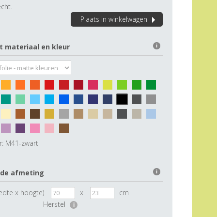
cht.
Plaats in winkelwagen
t materiaal en kleur
i
r:
M41-zwart
 de afmeting
i
edte x hoogte)
x
cm
Herstel
i