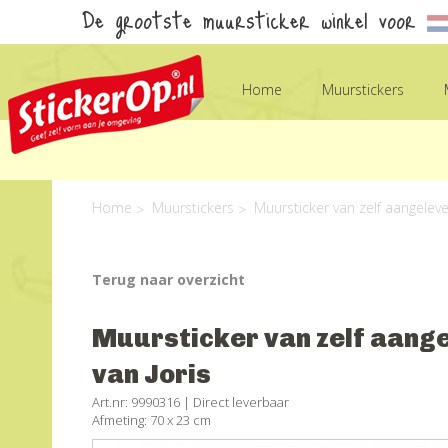
De grootste muursticker winkel voor
Home
Muurstickers
Home
Muurstickers
Muursticker van zelf aangeleve
Terug naar overzicht
Muursticker van zelf aange
van Joris
Art.nr: 9990316 |
Direct leverbaar
Afmeting: 70 x 23 cm