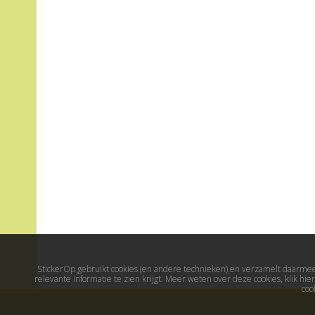
StickerOp gebruikt cookies (en andere technieken) en verzamelt daarmee 
relevante informatie te zien krijgt. Meer weten over deze cookies, klik h
coo