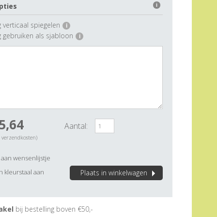
pties
i
 verticaal spiegelen
i
g gebruiken als sjabloon
i
5,64
Aantal:
. verzendkosten)
aan wensenlijstje
 kleurstaal aan
Plaats in winkelwagen
akel
bij bestelling boven €50,-