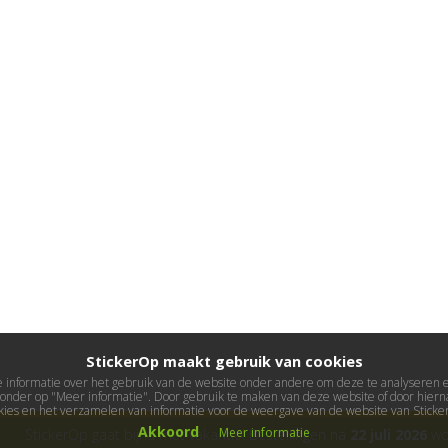
StickerOp maakt gebruik van cookies
informatie over het gebruik van de website onder andere om deze te analyseren en 
ieronder op "Meer informatie". Door gebruik te maken van deze website of door hierna
kies en het verzamelen van informatie voor de weergave van de website van Stick
Akkoord
Meer informatie
StickerOp gaat bijna met vakantie! Bestellingen na
22 juli 2026
wor