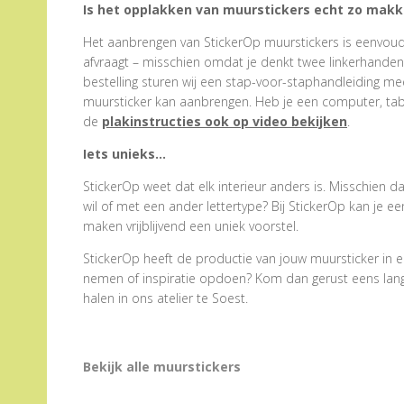
Is het opplakken van muurstickers echt zo makke
Het aanbrengen van StickerOp muurstickers is eenvoudig
afvraagt – misschien omdat je denkt twee linkerhanden te
bestelling sturen wij een stap-voor-staphandleiding me
muursticker kan aanbrengen. Heb je een computer, tabl
de
plakinstructies ook op video bekijken
.
Iets unieks…
StickerOp weet dat elk interieur anders is. Misschien d
wil of met een ander lettertype? Bij StickerOp kan je 
maken vrijblijvend een uniek voorstel.
StickerOp heeft de productie van jouw muursticker in e
nemen of inspiratie opdoen? Kom dan gerust eens langs.
halen in ons atelier te Soest.
Bekijk alle muurstickers