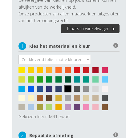
de weergave van kleuren op jouw scherm kunnen
afwijken van de werkelijkheid.
Onze producten zijn allen maatwerk en uitgesloten
van het herroepingsrecht.
Plaats in winkelwagen
1
Kies het materiaal en kleur
i
Gekozen kleur:
M41-zwart
2
Bepaal de afmeting
i