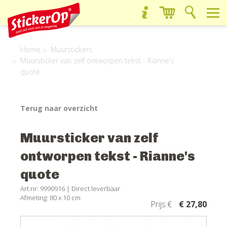
Home
Muurstickers
Muursticker van zelf ontworpen tekst - Rianne's
quote
Terug naar overzicht
Muursticker van zelf
ontworpen tekst - Rianne's
quote
Art.nr: 9990916 |
Direct leverbaar
Afmeting: 80 x 10 cm
Prijs:€
€ 27,80