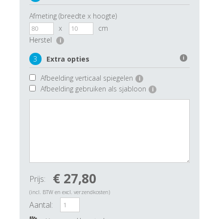
Afmeting (breedte x hoogte)
x
cm
Herstel
i
3
Extra opties
i
Afbeelding verticaal spiegelen
i
Afbeelding gebruiken als sjabloon
i
€ 27,80
Prijs:
(incl. BTW en excl. verzendkosten)
Aantal: