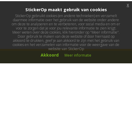
x
StickerOp maakt gebruik van cookies
StickerOp gebruikt cookies (en andere technieken) en verzamelt
daarmee informatie over het gebruik van de website onder andere
om deze te analyseren en te verbeteren, voor social media en om er
voor te zorgen dat je voor jou relevante informatie te zien krijgt.
Meer weten over deze cookies, klik hieronder op "Meer informatie".
Door gebruik te maken van deze website of door hiernaast op
akkoord te drukken, geef je aan akkoord te zijn met het gebruik van
cookies en het verzamelen van informatie voor de weergave van de
website van StickerOp
Akkoord
Meer informatie
Muurstickers
Muurstickers kinderkamer
Muurstickers babykamer
Muurstickers wereld
Muurstickers sport & hobby
Muurstickers voertuigen
Muurstickers natuur & dieren