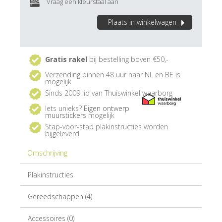
Vraag een kleurstaal aan
Plaats in winkelwagen
Gratis rakel
bij bestelling boven €50,-
Verzending binnen 48 uur naar NL en BE is
mogelijk
Sinds 2009 lid van Thuiswinkel waarborg
Iets unieks?
Eigen ontwerp
muurstickers
mogelijk
Stap-voor-stap plakinstructies worden
bijgeleverd
Omschrijving
Plakinstructies
Gereedschappen (4)
Accessoires (0)