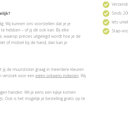
Verzendi
Sinds 20
lijk?
Iets uni
. Wij kunnen ons voorstellen dat je je
 hebben – of jij dit ook kan. Bij elke
Stap-voo
e, waarop precies uitgelegd wordt hoe je de
et of mobiel bij de hand, dan kan je
at jij de muursticker graag in meerdere kleuren
een verzoek voor een
eigen ontwerp indienen
. Wij
igen handen. Wil je eens een kijkje komen
 Ook is het mogelijk je bestelling gratis op te