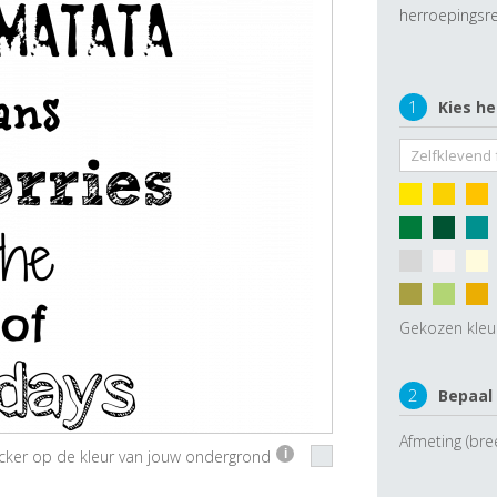
herroepingsre
1
Kies he
Gekozen kleu
2
Bepaal
Afmeting (bre
ticker op de kleur van jouw ondergrond
i