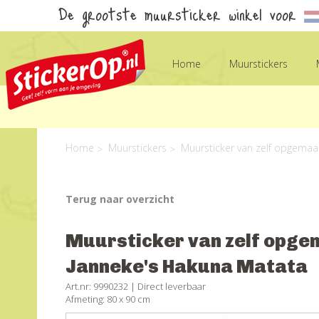
De grootste muursticker winkel voor
Home
Muurstickers
Home
Muurstickers
Muursticker van zelf opgemaa
Terug naar overzicht
Muursticker van zelf opgem
Janneke's Hakuna Matata
Art.nr: 9990232 |
Direct leverbaar
Afmeting: 80 x 90 cm