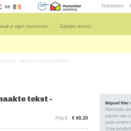
en
Teststickers
Maak je eigen muursticker
Zakelijke stickers
kte tekst - Janneke's Hakuna Matata
aakte tekst -
Bepaal hier
Hieronder vin
passen aan j
Prijs:€
€ 60,20
jouw scherm k
Onze producte