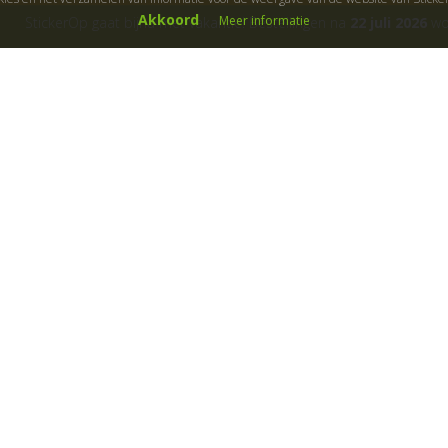
Akkoord
Meer informatie
StickerOp gaat bijna met vakantie! Bestellingen na
22 juli 2026
wor
ers
Klantenservice
Over ons
Algemene voorwaarden
Cadeaubon
B
etaalwijze
Fotoservice
Garanties
Gastillustratoren
Klachtenregeling
Kleurmogelijkheden
Levertijd
Materiaalgebruik