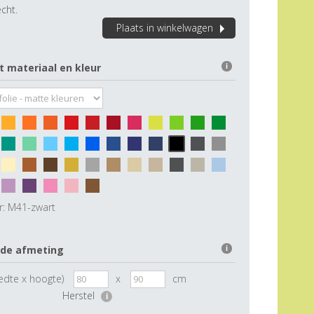
cht.
Plaats in winkelwagen
t materiaal en kleur
i
r:
M41-zwart
 de afmeting
i
edte x hoogte)
x
cm
Herstel
i