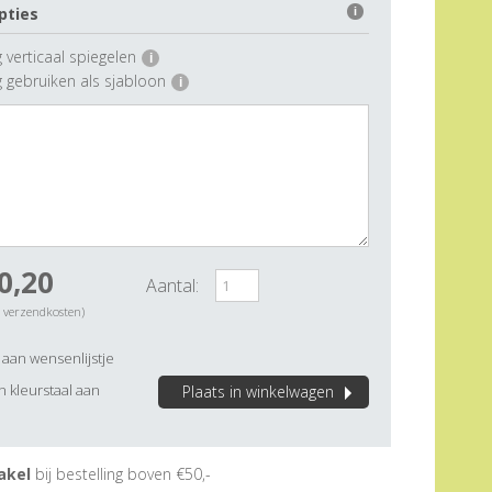
pties
i
 verticaal spiegelen
i
g gebruiken als sjabloon
i
0,20
Aantal:
. verzendkosten)
aan wensenlijstje
 kleurstaal aan
Plaats in winkelwagen
akel
bij bestelling boven €50,-