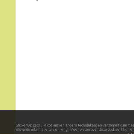
StickerOp gebruikt cookies (en andere technieken) en verzamelt daarmee 
relevante informatie te zien krijgt. Meer weten over deze cookies, klik h
coo