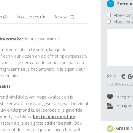
3
Extra o
Afbeelding
 (4)
Accessoires (0)
Reviews (0)
Afbeeldin
tickermaker"
in onze webwinkel.
ulier rechts in te vullen, kan je de
f een kleur kiezen en de afmeting aanpassen.
ig voor als je hem aan de binnenkant van een
ring waarmee je het ontwerp in je eigen kleur
€ 6
meer info.
Prijs:
(incl. BTW en excl
aakt?
 vinyl (folie) van hoge kwaliteit en is
Voeg toe 
rsticker wordt contour gesneden, wat betekent
Vraag een
ouw ondergrond is, bijvoorbeeld je geverfde
grond geschikt is,
bestel dan eerst de
e retour als je een grote sticker bestelt. Ook
Gratis r
esten of de kleur die je voor ogen had wel