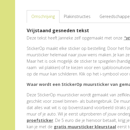
Omschrijving
Plakinstructies
Gereedschappen
Vrijstaand gesneden tekst
Deze tekst heeft Janneke zelf opgemaakt met onze
"s
StickerOp maakt elke sticker op bestelling. Door het form
muursticker helemaal naar jouw wens maken. Je kan zel
Maar het is ook mogelijk de sticker te spiegelen (hand
raam wil plakken) of te kiezen voor een sjabloonuitvoe
op de muur kan schilderen. Klik op het i-symbool voor 
Waar wordt een StickerOp muursticker van gem
Deze StickerOp muursticker wordt gemaakt van zelfklevend
geschikt voor zowel binnen- als buitengebruik. De muu
dat alles wat wit is op bovenstaand voorbeeld straks j
muur of je auto. Wil je eerst uitproberen of jouw onder
proefsticker
. De 5 euro die je hiervoor betaalt, krijg j
kan je met de
gratis muursticker kleurstaal
eerst t