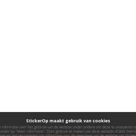
StickerOp maakt gebruik van cookies
informatie over het gebruik van de website onder andere om deze te analyseren en 
ieronder op "Meer informatie". Door gebruik te maken van deze website of door hierna
kies en het verzamelen van informatie voor de weergave van de website van Stick