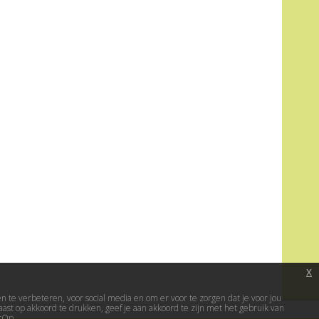
x
te verbeteren, voor social media en om er voor te zorgen dat je voor jou
ast op akkoord te drukken, geef je aan akkoord te zijn met het gebruik van
erOp