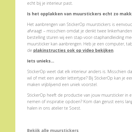
echt bij je interieur past.
Is het opplakken van muurstickers echt zo makke
Het aanbrengen van StickerOp muurstickers is eenvoudig
afvraagt – misschien omdat je denkt twee linkerhanden te
bestelling sturen wij een stap-voor-staphandleiding me
muursticker kan aanbrengen. Heb je een computer, tabl
de
plakinstructies ook op video bekijken
.
Iets unieks…
StickerOp weet dat elk interieur anders is. Misschien d
wil of met een ander lettertype? Bij StickerOp kan je 
maken vrijblijvend een uniek voorstel.
StickerOp heeft de productie van jouw muursticker in e
nemen of inspiratie opdoen? Kom dan gerust eens langs.
halen in ons atelier te Soest.
Bekijk alle muurstickers