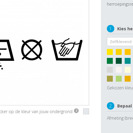
herroepingsre
1
Kies he
Gekozen kleu
2
Bepaal
ticker op de kleur van jouw ondergrond
i
Afmeting (bre