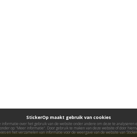
StickerOp maakt gebruik van cookies
informatie over het gebruik van de website onder andere om deze te analyseren en 
ieronder op "Meer informatie". Door gebruik te maken van deze website of door hierna
kies en het verzamelen van informatie voor de weergave van de website van Stick