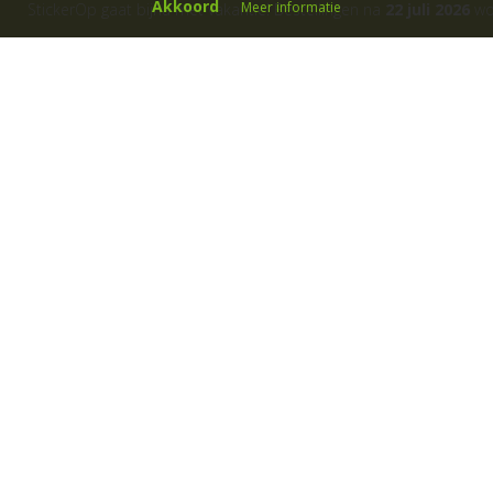
Akkoord
Meer informatie
StickerOp gaat bijna met vakantie! Bestellingen na
22 juli 2026
wor
ers
Klantenservice
Over ons
Algemene voorwaarden
Cadeaubon
B
etaalwijze
Fotoservice
Garanties
Gastillustratoren
Klachtenregeling
Kleurmogelijkheden
Levertijd
Materiaalgebruik
Privacyverklaring
Sjablonen muurstickers