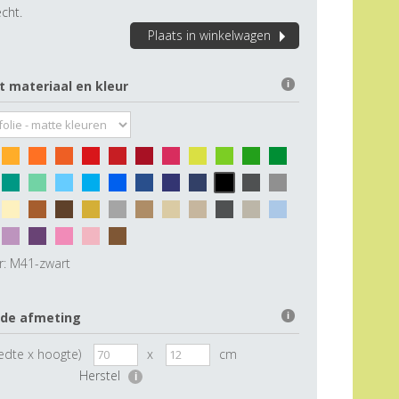
cht.
Plaats in winkelwagen
t materiaal en kleur
i
r:
M41-zwart
 de afmeting
i
edte x hoogte)
x
cm
Herstel
i