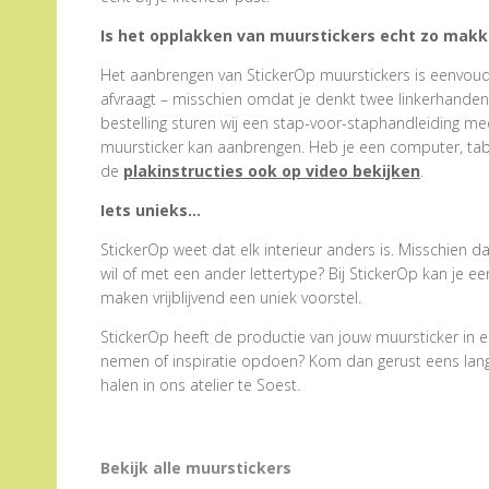
Is het opplakken van muurstickers echt zo makke
Het aanbrengen van StickerOp muurstickers is eenvoudig
afvraagt – misschien omdat je denkt twee linkerhanden te
bestelling sturen wij een stap-voor-staphandleiding me
muursticker kan aanbrengen. Heb je een computer, tabl
de
plakinstructies ook op video bekijken
.
Iets unieks…
StickerOp weet dat elk interieur anders is. Misschien d
wil of met een ander lettertype? Bij StickerOp kan je 
maken vrijblijvend een uniek voorstel.
StickerOp heeft de productie van jouw muursticker in e
nemen of inspiratie opdoen? Kom dan gerust eens langs.
halen in ons atelier te Soest.
Bekijk alle muurstickers