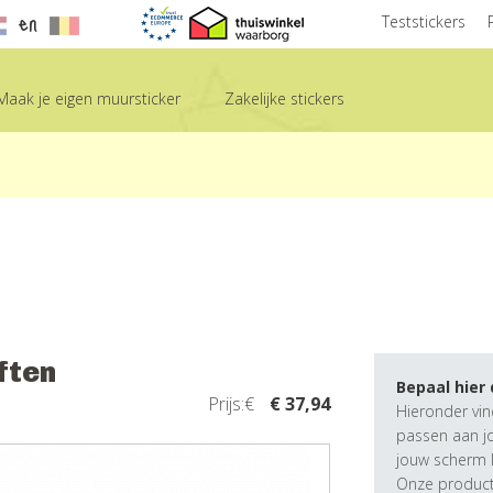
en
Teststickers
Maak je eigen muursticker
Zakelijke stickers
ften
Bepaal hier
Prijs:€
€ 37,94
Hieronder vin
passen aan j
jouw scherm k
Onze producte