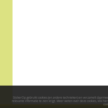
StickerOp gebruikt cookies (en andere technieken) en verzamelt daarmee 
relevante informatie te zien krijgt. Meer weten over deze cookies, klik h
coo