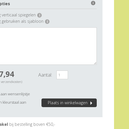
pties
i
 verticaal spiegelen
i
g gebruiken als sjabloon
i
7,94
Aantal:
. verzendkosten)
aan wensenlijstje
 kleurstaal aan
Plaats in winkelwagen
akel
bij bestelling boven €50,-