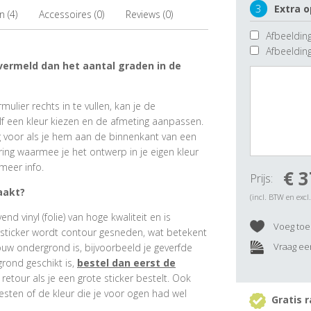
3
Extra o
 (4)
Accessoires (0)
Reviews (0)
Afbeelding
Afbeeldin
 vermeld dan het aantal graden in de
ulier rechts in te vullen, kan je de
f een kleur kiezen en de afmeting aanpassen.
ig voor als je hem aan de binnenkant van een
ring waarmee je het ontwerp in je eigen kleur
meer info.
€ 3
Prijs:
aakt?
(incl. BTW en excl
 vinyl (folie) van hoge kwaliteit en is
Voeg toe 
rsticker wordt contour gesneden, wat betekent
Vraag een
ouw ondergrond is, bijvoorbeeld je geverfde
grond geschikt is,
bestel dan eerst de
e retour als je een grote sticker bestelt. Ook
esten of de kleur die je voor ogen had wel
Gratis r