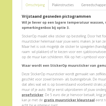
Omschrijving
Plakinstructies
Gereedschappen
Vrijstaand gesneden pictogrammen
Wil je liever op een lagere temperatuur wassen,
opmerkingenbox bij optie 3.
StickerOp maakt elke sticker op bestelling. Door het form
muursticker helemaal naar jouw wens maken. Je kan zel
Maar het is ook mogelijk de sticker te spiegelen (hand
raam wil plakken) of te kiezen voor een sjabloonuitvoe
op de muur kan schilderen. Klik op het i-symbool voor 
Waar wordt een StickerOp muursticker van gem
Deze StickerOp muursticker wordt gemaakt van zelfklevend
geschikt voor zowel binnen- als buitengebruik. De muu
dat alles wat wit is op bovenstaand voorbeeld straks j
muur of je auto. Wil je eerst uitproberen of jouw onder
proefsticker
. De 5 euro die je hiervoor betaalt, krijg j
kan je met de
gratis muursticker kleurstaal
eerst t
echt bij je interieur past.