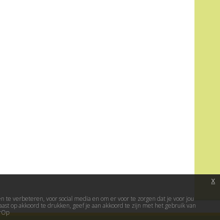
x
te verbeteren, voor social media en om er voor te zorgen dat je voor jou
ast op akkoord te drukken, geef je aan akkoord te zijn met het gebruik van
erOp