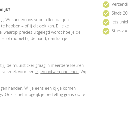
Verzendi
lijk?
Sinds 20
. Wij kunnen ons voorstellen dat je je
Iets uni
 hebben – of jij dit ook kan. Bij elke
Stap-voo
e, waarop precies uitgelegd wordt hoe je de
et of mobiel bij de hand, dan kan je
at jij de muursticker graag in meerdere kleuren
een verzoek voor een
eigen ontwerp indienen
. Wij
igen handen. Wil je eens een kijkje komen
 Ook is het mogelijk je bestelling gratis op te