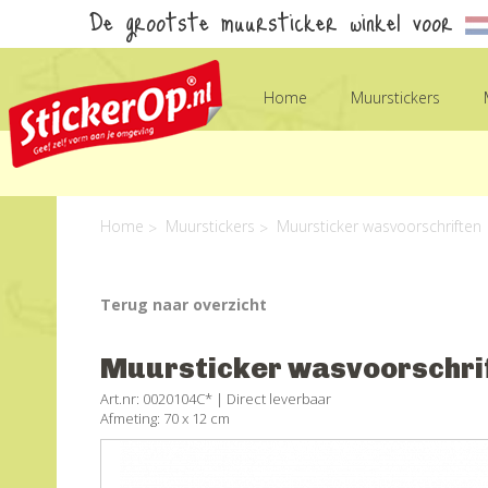
De grootste muursticker winkel voor
Home
Muurstickers
Home
Muurstickers
Muursticker wasvoorschriften
Terug naar overzicht
Muursticker wasvoorschri
Art.nr: 0020104C* |
Direct leverbaar
Afmeting: 70 x 12 cm