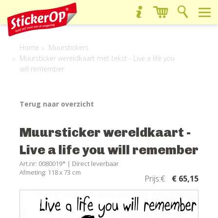
Home
Muurstickers
Muursticker wereldkaart met tekst - Live a life you
will remember
Terug naar overzicht
Muursticker wereldkaart -
Live a life you will remember
Art.nr: 0080019* |
Direct leverbaar
Afmeting: 118 x 73 cm
Prijs:€
€ 65,15