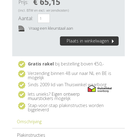
€ 65,15
Prijs:
(incl. BTW en excl. verzendkosten)
Aantal:
Vraag een kleurstaal aan
Plaats in winkelwagen
Gratis rakel
bij bestelling boven €50,-
Verzending binnen 48 uur naar NL en BE is
mogelijk
Sinds 2009 lid van Thuiswinkel waarborg
Iets unieks?
Eigen ontwerp
muurstickers
mogelijk
Stap-voor-stap plakinstructies worden
bijgeleverd
Omschrijving
Plakinstructies