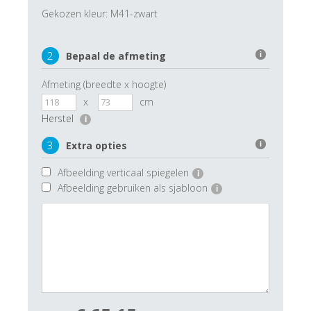
Gekozen kleur:
M41-zwart
2
Bepaal de afmeting
i
Afmeting (breedte x hoogte)
x
cm
Herstel
i
3
Extra opties
i
Afbeelding verticaal spiegelen
i
Afbeelding gebruiken als sjabloon
i