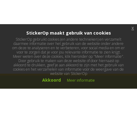
x
StickerOp maakt gebruik van cookies
StickerOp gebruikt cookies (en andere technieken) en verzamelt
daarmee informatie over het gebruik van de website onder andere
om deze te analyseren en te verbeteren, voor social media en om er
voor te zorgen dat je voor jou relevante informatie te zien krijgt.
Meer weten over deze cookies, klik hieronder op "Meer informatie".
Door gebruik te maken van deze website of door hiernaast op
akkoord te drukken, geef je aan akkoord te zijn met het gebruik van
cookies en het verzamelen van informatie voor de weergave van de
website van StickerOp
Akkoord
Meer informatie
Muurstickers
Muurstickers kinderkamer
Muurstickers babykamer