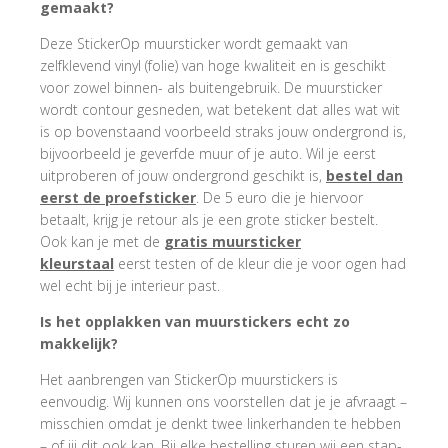
gemaakt?
Deze StickerOp muursticker wordt gemaakt van
zelfklevend vinyl (folie) van hoge kwaliteit en is geschikt
voor zowel binnen- als buitengebruik. De muursticker
wordt contour gesneden, wat betekent dat alles wat wit
is op bovenstaand voorbeeld straks jouw ondergrond is,
bijvoorbeeld je geverfde muur of je auto. Wil je eerst
uitproberen of jouw ondergrond geschikt is,
bestel dan
eerst de proefsticker
. De 5 euro die je hiervoor
betaalt, krijg je retour als je een grote sticker bestelt.
Ook kan je met de
gratis muursticker
kleurstaal
eerst testen of de kleur die je voor ogen had
wel echt bij je interieur past.
Is het opplakken van muurstickers echt zo
makkelijk?
Het aanbrengen van StickerOp muurstickers is
eenvoudig. Wij kunnen ons voorstellen dat je je afvraagt –
misschien omdat je denkt twee linkerhanden te hebben
– of jij dit ook kan. Bij elke bestelling sturen wij een stap-