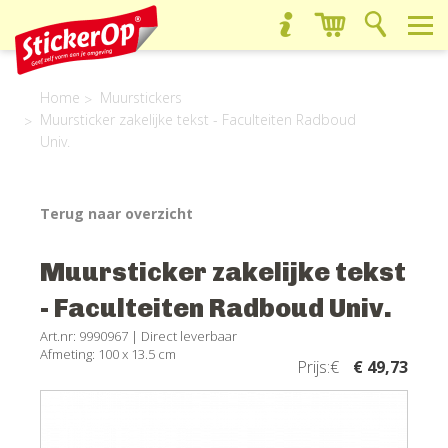
Home
Muurstickers
Muursticker zakelijke tekst - Faculteiten Radboud
Univ.
Terug naar overzicht
Muursticker zakelijke tekst
- Faculteiten Radboud Univ.
Art.nr: 9990967 |
Direct leverbaar
Afmeting: 100 x 13.5 cm
Prijs:€
€ 49,73