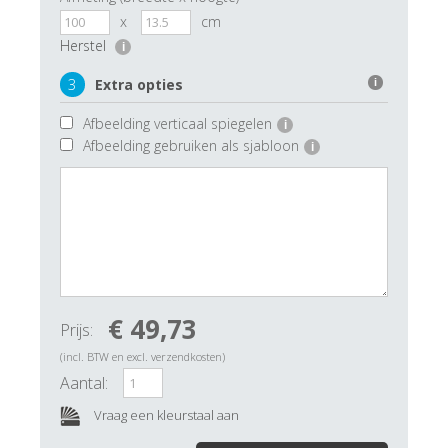
x
cm
Herstel
i
3
Extra opties
i
Afbeelding verticaal spiegelen
i
Afbeelding gebruiken als sjabloon
i
€ 49,73
Prijs:
(incl. BTW en excl. verzendkosten)
Aantal:
Vraag een kleurstaal aan