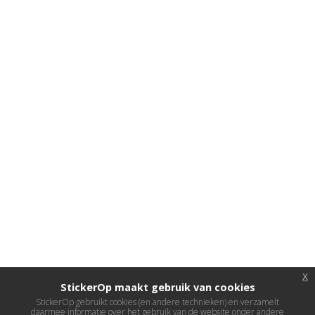
x
StickerOp maakt gebruik van cookies
StickerOp gebruikt cookies (en andere technieken) en verzamelt
daarmee informatie over het gebruik van de website onder andere