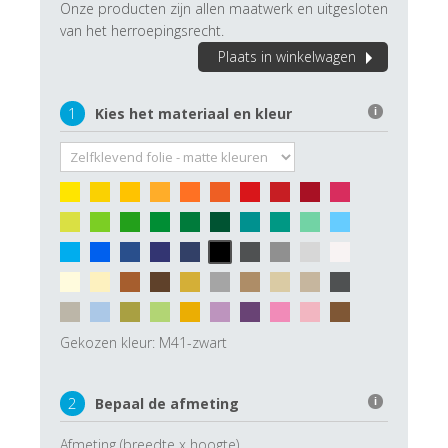
Onze producten zijn allen maatwerk en uitgesloten
van het herroepingsrecht.
Plaats in winkelwagen
1
Kies het materiaal en kleur
i
Gekozen kleur:
M41-zwart
2
Bepaal de afmeting
i
Afmeting (breedte x hoogte)