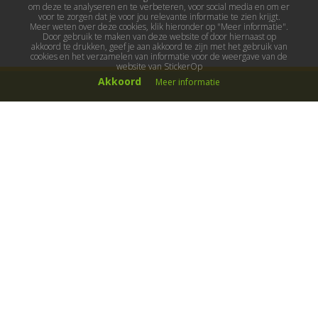
om deze te analyseren en te verbeteren, voor social media en om er
voor te zorgen dat je voor jou relevante informatie te zien krijgt.
Meer weten over deze cookies, klik hieronder op "Meer informatie".
Door gebruik te maken van deze website of door hiernaast op
akkoord te drukken, geef je aan akkoord te zijn met het gebruik van
cookies en het verzamelen van informatie voor de weergave van de
website van StickerOp
Akkoord
Meer informatie
Muurstickers
Muurstickers kinderkamer
Muurstickers babykamer
Muurstickers wereld
Muurstickers sport & hobby
Muurstickers voertuigen
Muurstickers natuur & dieren
Knutselmuurstickers
Populaire stickers