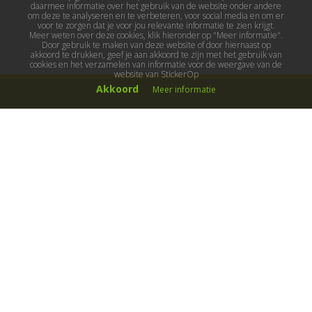
daarmee informatie over het gebruik van de website onder andere
om deze te analyseren en te verbeteren, voor social media en om er
voor te zorgen dat je voor jou relevante informatie te zien krijgt.
Meer weten over deze cookies, klik hieronder op "Meer informatie".
Door gebruik te maken van deze website of door hiernaast op
akkoord te drukken, geef je aan akkoord te zijn met het gebruik van
cookies en het verzamelen van informatie voor de weergave van de
website van StickerOp
Akkoord
Meer informatie
Muurstickers
Muurstickers kinderkamer
Muurstickers babykamer
Muurstickers wereld
Muurstickers sport & hobby
Muurstickers voertuigen
Muurstickers natuur & dieren
Knutselmuurstickers