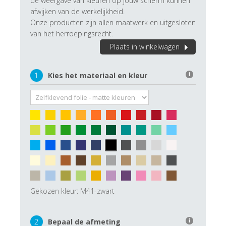
de weergave van kleuren op jouw scherm kunnen
afwijken van de werkelijkheid.
Onze producten zijn allen maatwerk en uitgesloten
van het herroepingsrecht.
Plaats in winkelwagen
1
Kies het materiaal en kleur
i
Gekozen kleur:
M41-zwart
2
Bepaal de afmeting
i