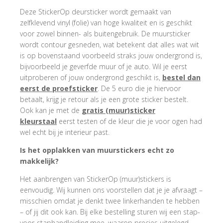
Deze StickerOp deursticker wordt gemaakt van
zelfklevend vinyl (folie) van hoge kwaliteit en is geschikt
voor zowel binnen- als buitengebruik. De muursticker
wordt contour gesneden, wat betekent dat alles wat wit
is op bovenstaand voorbeeld straks jouw ondergrond is,
bijvoorbeeld je geverfde muur of je auto. Wil je eerst
uitproberen of jouw ondergrond geschikt is,
bestel dan
eerst de proefsticker
. De 5 euro die je hiervoor
betaalt, krijg je retour als je een grote sticker bestelt.
Ook kan je met de
gratis (muur)sticker
kleurstaal
eerst testen of de kleur die je voor ogen had
wel echt bij je interieur past.
Is het opplakken van muurstickers echt zo
makkelijk?
Het aanbrengen van StickerOp (muur)stickers is
eenvoudig. Wij kunnen ons voorstellen dat je je afvraagt –
misschien omdat je denkt twee linkerhanden te hebben
– of jij dit ook kan. Bij elke bestelling sturen wij een stap-
voor-staphandleiding mee, waarop precies uitgelegd