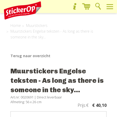
Home
Muurstickers
Muurstickers Engelse teksten - As long as there is
someone in the sky...
Terug naar overzicht
Muurstickers Engelse
teksten - As long as there is
someone in the sky...
Art.nr: 0020691 |
Direct leverbaar
Afmeting: 56 x 26 cm
Prijs:€
€ 40,10