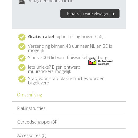
Vraag een kleurstaal aan
Plaats in winkelwagen
Gratis rakel
bij bestelling boven €50,-
Verzending binnen 48 uur naar NL en BE is
mogelijk
Sinds 2009 lid van Thuiswinkel waarborg
Iets unieks?
Eigen ontwerp
muurstickers
mogelijk
Stap-voor-stap plakinstructies worden
bijgeleverd
Omschrijving
Plakinstructies
Gereedschappen (4)
Accessoires (0)