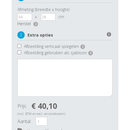
Afmeting (breedte x hoogte)
x
cm
Herstel
i
3
Extra opties
i
Afbeelding verticaal spiegelen
i
Afbeelding gebruiken als sjabloon
i
€ 40,10
Prijs:
(incl. BTW en excl. verzendkosten)
Aantal: