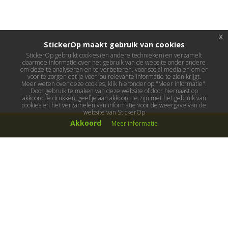
x
StickerOp maakt gebruik van cookies
StickerOp gebruikt cookies (en andere technieken) en verzamelt
daarmee informatie over het gebruik van de website onder andere
om deze te analyseren en te verbeteren, voor social media en om er
voor te zorgen dat je voor jou relevante informatie te zien krijgt.
Meer weten over deze cookies, klik hieronder op "Meer informatie".
Door gebruik te maken van deze website of door hiernaast op
akkoord te drukken, geef je aan akkoord te zijn met het gebruik van
cookies en het verzamelen van informatie voor de weergave van de
website van StickerOp
Akkoord
Meer informatie
Muurstickers
Muurstickers kinderkamer
Muurstickers babykamer
Muurstickers wereld