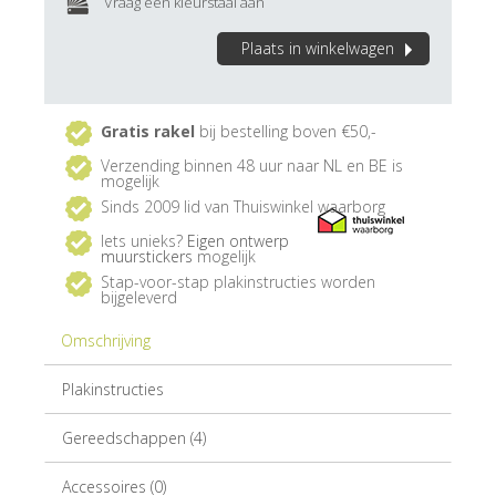
Vraag een kleurstaal aan
Plaats in winkelwagen
Gratis rakel
bij bestelling boven €50,-
Verzending binnen 48 uur naar NL en BE is
mogelijk
Sinds 2009 lid van Thuiswinkel waarborg
Iets unieks?
Eigen ontwerp
muurstickers
mogelijk
Stap-voor-stap plakinstructies worden
bijgeleverd
Omschrijving
Plakinstructies
Gereedschappen (4)
Accessoires (0)