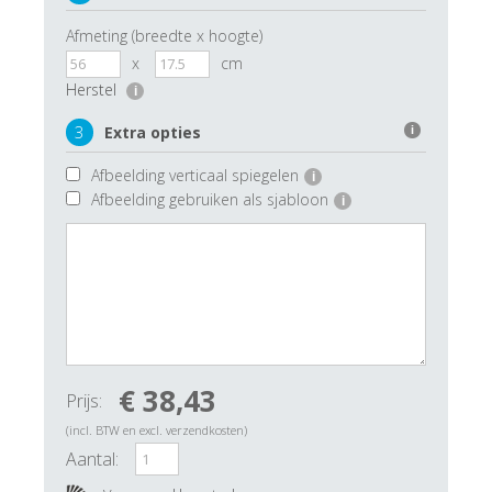
Afmeting (breedte x hoogte)
x
cm
Herstel
i
3
Extra opties
i
Afbeelding verticaal spiegelen
i
Afbeelding gebruiken als sjabloon
i
€ 38,43
Prijs:
(incl. BTW en excl. verzendkosten)
Aantal: