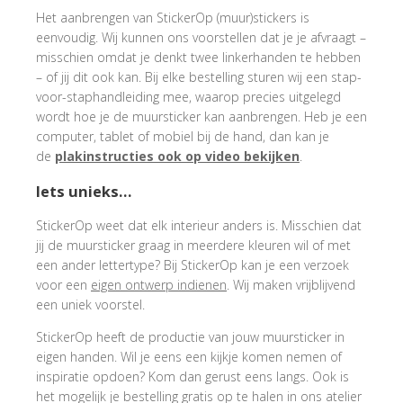
Het aanbrengen van StickerOp (muur)stickers is
eenvoudig. Wij kunnen ons voorstellen dat je je afvraagt –
misschien omdat je denkt twee linkerhanden te hebben
– of jij dit ook kan. Bij elke bestelling sturen wij een stap-
voor-staphandleiding mee, waarop precies uitgelegd
wordt hoe je de muursticker kan aanbrengen. Heb je een
computer, tablet of mobiel bij de hand, dan kan je
de
plakinstructies ook op video bekijken
.
Iets unieks…
StickerOp weet dat elk interieur anders is. Misschien dat
jij de muursticker graag in meerdere kleuren wil of met
een ander lettertype? Bij StickerOp kan je een verzoek
voor een
eigen ontwerp indienen
. Wij maken vrijblijvend
een uniek voorstel.
StickerOp heeft de productie van jouw muursticker in
eigen handen. Wil je eens een kijkje komen nemen of
inspiratie opdoen? Kom dan gerust eens langs. Ook is
het mogelijk je bestelling gratis op te halen in ons atelier