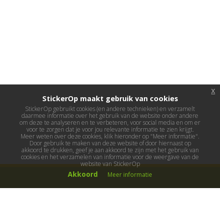
x
StickerOp maakt gebruik van cookies
StickerOp gebruikt cookies (en andere technieken) en verzamelt
daarmee informatie over het gebruik van de website onder andere
om deze te analyseren en te verbeteren, voor social media en om er
voor te zorgen dat je voor jou relevante informatie te zien krijgt.
Meer weten over deze cookies, klik hieronder op "Meer informatie".
Door gebruik te maken van deze website of door hiernaast op
akkoord te drukken, geef je aan akkoord te zijn met het gebruik van
cookies en het verzamelen van informatie voor de weergave van de
website van StickerOp
Akkoord
Meer informatie