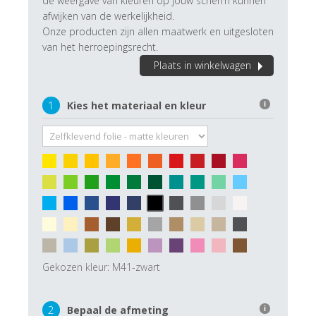
de weergave van kleuren op jouw scherm kunnen
afwijken van de werkelijkheid.
Onze producten zijn allen maatwerk en uitgesloten
van het herroepingsrecht.
Plaats in winkelwagen
1
Kies het materiaal en kleur
i
Gekozen kleur:
M41-zwart
2
Bepaal de afmeting
i