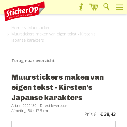
Home
Muurstickers
Muurstickers maken van eigen tekst - Kirsten's
Japanse karakters
Terug naar overzicht
Muurstickers maken van
eigen tekst - Kirsten's
Japanse karakters
Art.nr: 9990489 |
Direct leverbaar
Afmeting: 56 x 17.5 cm
Prijs:€
€ 38,43