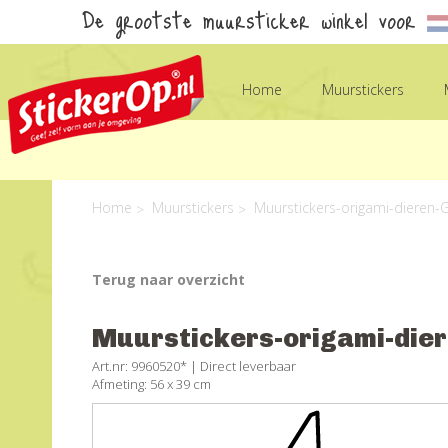
De grootste muursticker winkel voor
Home
Muurstickers
Home
Muurstickers
Muurstickers-origami-dieren-
Terug naar overzicht
Muurstickers-origami-die
Art.nr: 9960520* |
Direct leverbaar
Afmeting: 56 x 39 cm