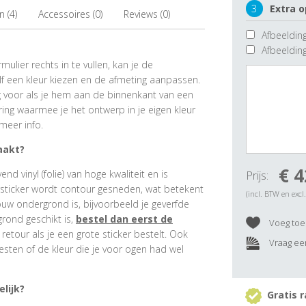
3
Extra o
 (4)
Accessoires (0)
Reviews (0)
Afbeelding
Afbeeldin
ulier rechts in te vullen, kan je de
f een kleur kiezen en de afmeting aanpassen.
ig voor als je hem aan de binnenkant van een
ring waarmee je het ontwerp in je eigen kleur
meer info.
aakt?
€ 4
 vinyl (folie) van hoge kwaliteit en is
Prijs:
rsticker wordt contour gesneden, wat betekent
(incl. BTW en excl
ouw ondergrond is, bijvoorbeeld je geverfde
grond geschikt is,
bestel dan eerst de
Voeg toe 
e retour als je een grote sticker bestelt. Ook
Vraag een
esten of de kleur die je voor ogen had wel
lijk?
Gratis r