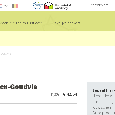
en
Teststickers
Maak je eigen muursticker
Zakelijke stickers
Goudvis
ren-Goudvis
Bepaal hier
Prijs:€
€ 42,64
Hieronder vin
passen aan j
jouw scherm k
Onze producte