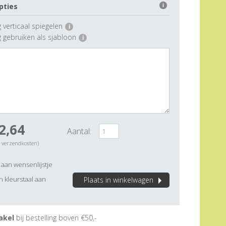
pties
i
 verticaal spiegelen
i
g gebruiken als sjabloon
i
2,64
Aantal:
. verzendkosten)
aan wensenlijstje
 kleurstaal aan
Plaats in winkelwagen
akel
bij bestelling boven €50,-