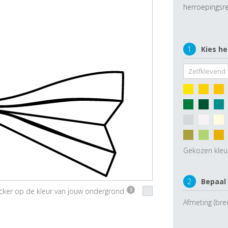
herroepingsre
1
Kies he
Gekozen kleu
2
Bepaal
ticker op de kleur van jouw ondergrond
i
Afmeting (bre