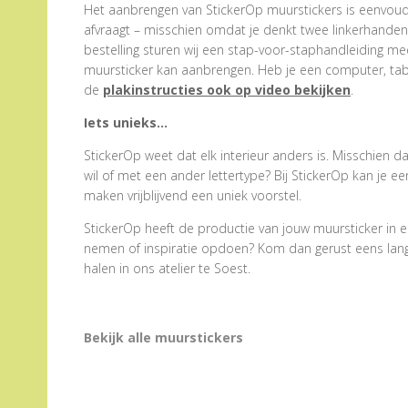
Het aanbrengen van StickerOp muurstickers is eenvoudig
afvraagt – misschien omdat je denkt twee linkerhanden te
bestelling sturen wij een stap-voor-staphandleiding me
muursticker kan aanbrengen. Heb je een computer, tabl
de
plakinstructies ook op video bekijken
.
Iets unieks…
StickerOp weet dat elk interieur anders is. Misschien d
wil of met een ander lettertype? Bij StickerOp kan je 
maken vrijblijvend een uniek voorstel.
StickerOp heeft de productie van jouw muursticker in e
nemen of inspiratie opdoen? Kom dan gerust eens langs.
halen in ons atelier te Soest.
Bekijk alle muurstickers