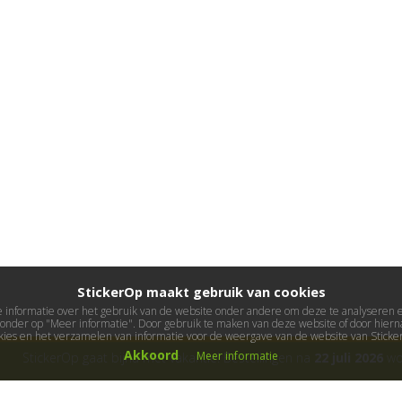
StickerOp maakt gebruik van cookies
informatie over het gebruik van de website onder andere om deze te analyseren en 
ieronder op "Meer informatie". Door gebruik te maken van deze website of door hierna
kies en het verzamelen van informatie voor de weergave van de website van Stick
Akkoord
Meer informatie
StickerOp gaat bijna met vakantie! Bestellingen na
22 juli 2026
wor