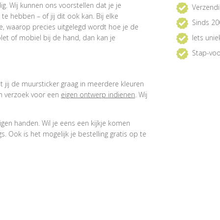
. Wij kunnen ons voorstellen dat je je
Verzendi
 hebben – of jij dit ook kan. Bij elke
Sinds 20
e, waarop precies uitgelegd wordt hoe je de
et of mobiel bij de hand, dan kan je
Iets uni
Stap-voo
at jij de muursticker graag in meerdere kleuren
een verzoek voor een
eigen ontwerp indienen
. Wij
igen handen. Wil je eens een kijkje komen
 Ook is het mogelijk je bestelling gratis op te