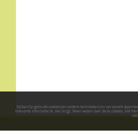
StickerOp gebruikt cookies (en andere technieken) en verzamelt daarmee 
relevante informatie te zien krijgt. Meer weten over deze cookies, klik h
coo