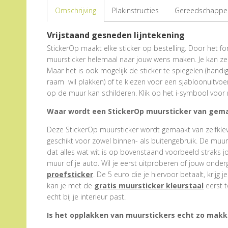
Omschrijving
Plakinstructies
Gereedschappen
Vrijstaand gesneden lijntekening
StickerOp maakt elke sticker op bestelling. Door het form
muursticker helemaal naar jouw wens maken. Je kan zel
Maar het is ook mogelijk de sticker te spiegelen (hand
raam wil plakken) of te kiezen voor een sjabloonuitvoe
op de muur kan schilderen. Klik op het i-symbool voor 
Waar wordt een StickerOp muursticker van gem
Deze StickerOp muursticker wordt gemaakt van zelfklevend
geschikt voor zowel binnen- als buitengebruik. De muu
dat alles wat wit is op bovenstaand voorbeeld straks j
muur of je auto. Wil je eerst uitproberen of jouw onder
proefsticker
. De 5 euro die je hiervoor betaalt, krijg j
kan je met de
gratis muursticker kleurstaal
eerst t
echt bij je interieur past.
Is het opplakken van muurstickers echt zo makke