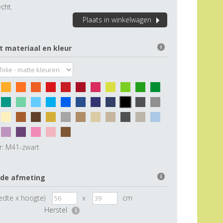
cht.
Plaats in winkelwagen
t materiaal en kleur
i
r:
M41-zwart
 de afmeting
i
edte x hoogte)
x
cm
Herstel
i