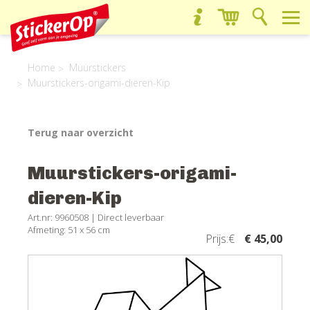
Home
Muurstickers
Muurstickers-origami-dieren-Kip
Terug naar overzicht
Muurstickers-origami-
dieren-Kip
Art.nr: 9960508 |
Direct leverbaar
Afmeting: 51 x 56 cm
Prijs:€
€ 45,00