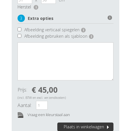
Herstel
i
3
Extra opties
i
Afbeelding verticaal spiegelen
i
Afbeelding gebruiken als sjabloon
i
€ 45,00
Prijs:
(incl. BTW en excl. verzendkosten)
Aantal:
Vraag een kleurstaal aan
Plaats in winkelwagen