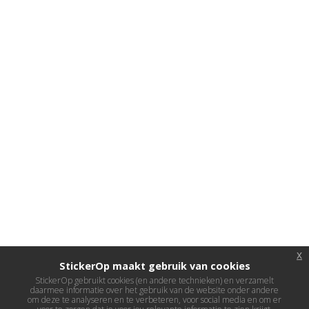
x
StickerOp maakt gebruik van cookies
StickerOp gebruikt cookies (en andere technieken) en verzamelt
daarmee informatie over het gebruik van de website onder andere
om deze te analyseren en te verbeteren, voor social media en om er