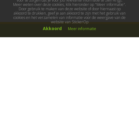
voor te zorgen dat je voor jou relevante informatie te zien krijgt.
Meer weten over deze cookies, klik hieronder op "Meer informatie".
Door gebruik te maken van deze website of door hiernaast op
akkoord te drukken, geef je aan akkoord te zijn met het gebruik van
cookies en het verzamelen van informatie voor de weergave van de
website van StickerOp
Akkoord
Meer informatie
Muurstickers
Muurstickers kinderkamer
Muurstickers babykamer
Muurstickers wereld
Muurstickers sport & hobby
Muurstickers voertuigen
Muurstickers natuur & dieren
Knutselmuurstickers
Populaire stickers
Maak je eigen sticker