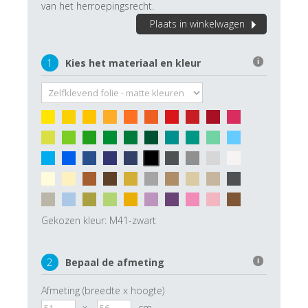
van het herroepingsrecht.
Plaats in winkelwagen
1
Kies het materiaal en kleur
i
Gekozen kleur:
M41-zwart
2
Bepaal de afmeting
i
Afmeting (breedte x hoogte)
x
cm