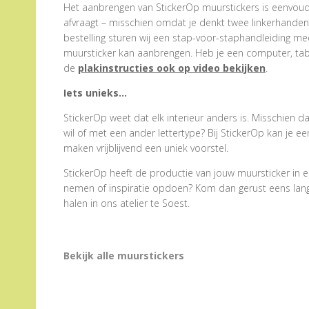
Het aanbrengen van StickerOp muurstickers is eenvoudig
afvraagt – misschien omdat je denkt twee linkerhanden te
bestelling sturen wij een stap-voor-staphandleiding me
muursticker kan aanbrengen. Heb je een computer, tabl
de
plakinstructies ook op video bekijken
.
Iets unieks…
StickerOp weet dat elk interieur anders is. Misschien d
wil of met een ander lettertype? Bij StickerOp kan je 
maken vrijblijvend een uniek voorstel.
StickerOp heeft de productie van jouw muursticker in e
nemen of inspiratie opdoen? Kom dan gerust eens langs.
halen in ons atelier te Soest.
Bekijk alle muurstickers