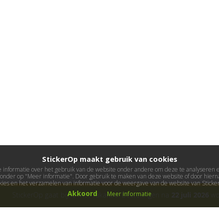
StickerOp maakt gebruik van cookies
informatie over het gebruik van de website onder andere om deze te analyseren en 
ieronder op "Meer informatie". Door gebruik te maken van deze website of door hierna
kies en het verzamelen van informatie voor de weergave van de website van Stick
Akkoord
Meer informatie
StickerOp gaat bijna met vakantie! Bestellingen na
22 juli 2026
wor