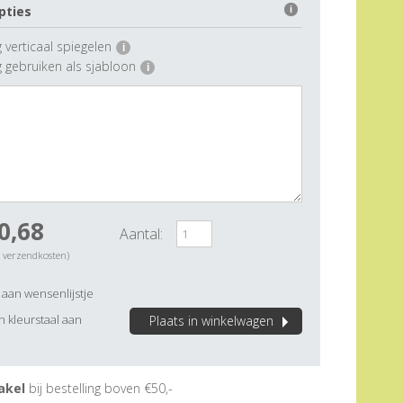
pties
i
 verticaal spiegelen
i
g gebruiken als sjabloon
i
0,68
Aantal:
. verzendkosten)
aan wensenlijstje
 kleurstaal aan
Plaats in winkelwagen
akel
bij bestelling boven €50,-