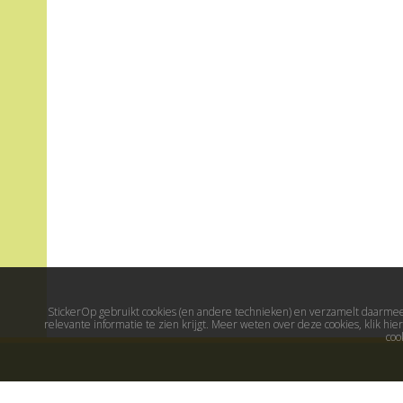
StickerOp gebruikt cookies (en andere technieken) en verzamelt daarmee 
relevante informatie te zien krijgt. Meer weten over deze cookies, klik h
coo