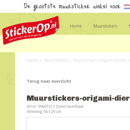
De grootste muursticker winkel voor
Home
Muurstickers
Home
Muurstickers
Muurstickers-origami-dieren-V
Terug naar overzicht
Muurstickers-origami-dier
Art.nr: 9960512 |
Direct leverbaar
Afmeting: 56 x 29 cm