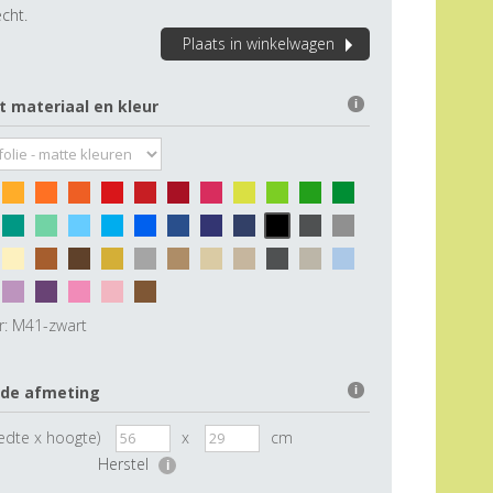
cht.
Plaats in winkelwagen
t materiaal en kleur
i
r:
M41-zwart
 de afmeting
i
edte x hoogte)
x
cm
Herstel
i