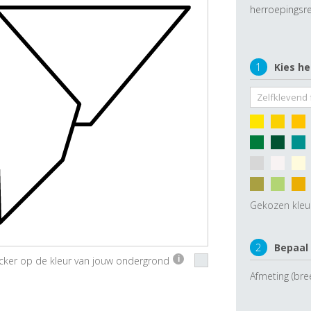
herroepingsre
1
Kies he
Gekozen kleu
2
Bepaal
ticker op de kleur van jouw ondergrond
i
Afmeting (bre