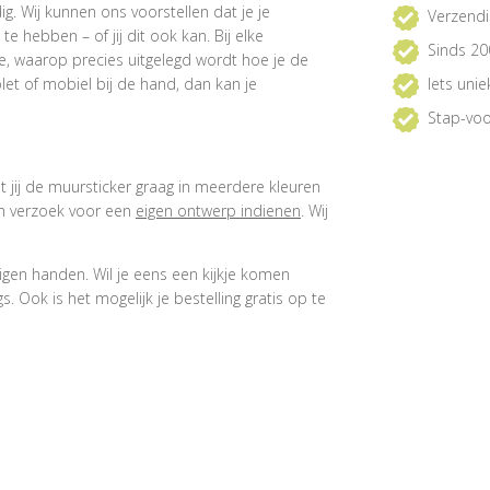
. Wij kunnen ons voorstellen dat je je
Verzendi
 hebben – of jij dit ook kan. Bij elke
Sinds 20
e, waarop precies uitgelegd wordt hoe je de
et of mobiel bij de hand, dan kan je
Iets uni
Stap-voo
at jij de muursticker graag in meerdere kleuren
een verzoek voor een
eigen ontwerp indienen
. Wij
igen handen. Wil je eens een kijkje komen
 Ook is het mogelijk je bestelling gratis op te