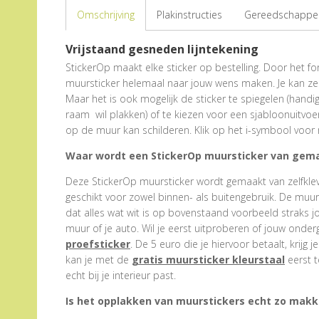
Omschrijving
Plakinstructies
Gereedschappen
Vrijstaand gesneden lijntekening
StickerOp maakt elke sticker op bestelling. Door het form
muursticker helemaal naar jouw wens maken. Je kan zel
Maar het is ook mogelijk de sticker te spiegelen (hand
raam wil plakken) of te kiezen voor een sjabloonuitvoe
op de muur kan schilderen. Klik op het i-symbool voor 
Waar wordt een StickerOp muursticker van gem
Deze StickerOp muursticker wordt gemaakt van zelfklevend
geschikt voor zowel binnen- als buitengebruik. De muu
dat alles wat wit is op bovenstaand voorbeeld straks j
muur of je auto. Wil je eerst uitproberen of jouw onder
proefsticker
. De 5 euro die je hiervoor betaalt, krijg j
kan je met de
gratis muursticker kleurstaal
eerst t
echt bij je interieur past.
Is het opplakken van muurstickers echt zo makke