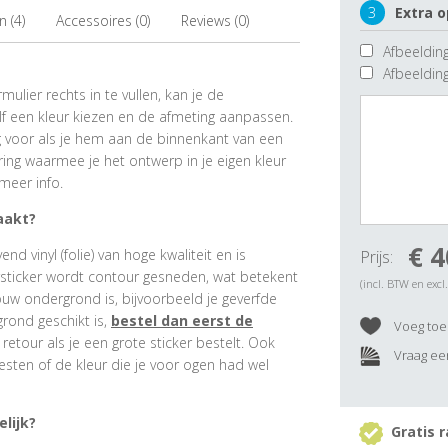
3
Extra o
 (4)
Accessoires (0)
Reviews (0)
Afbeelding
Afbeeldin
ulier rechts in te vullen, kan je de
f een kleur kiezen en de afmeting aanpassen.
ig voor als je hem aan de binnenkant van een
ring waarmee je het ontwerp in je eigen kleur
meer info.
aakt?
€ 4
 vinyl (folie) van hoge kwaliteit en is
Prijs:
rsticker wordt contour gesneden, wat betekent
(incl. BTW en excl
ouw ondergrond is, bijvoorbeeld je geverfde
grond geschikt is,
bestel dan eerst de
Voeg toe 
e retour als je een grote sticker bestelt. Ook
Vraag een
esten of de kleur die je voor ogen had wel
lijk?
Gratis r