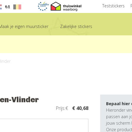
en
Teststickers
Maak je eigen muursticker
Zakelijke stickers
linder
en-Vlinder
Bepaal hier
Prijs:€
€ 40,68
Hieronder vin
passen aan j
jouw scherm k
Onze producte