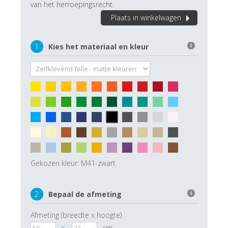
van het herroepingsrecht.
Plaats in winkelwagen
1
Kies het materiaal en kleur
i
Gekozen kleur:
M41-zwart
2
Bepaal de afmeting
i
Afmeting (breedte x hoogte)
x
cm