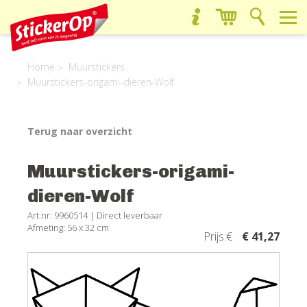
Home
Muurstickers
Muurstickers-origami-dieren-Wolf
Terug naar overzicht
Muurstickers-origami-
dieren-Wolf
Art.nr: 9960514 |
Direct leverbaar
Afmeting: 56 x 32 cm
Prijs:€
€ 41,27