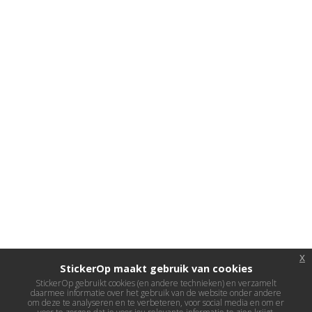
x
StickerOp maakt gebruik van cookies
StickerOp gebruikt cookies (en andere technieken) en verzamelt
daarmee informatie over het gebruik van de website onder andere
om deze te analyseren en te verbeteren, voor social media en om er