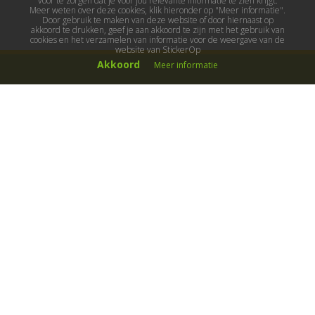
voor te zorgen dat je voor jou relevante informatie te zien krijgt.
Meer weten over deze cookies, klik hieronder op "Meer informatie".
Door gebruik te maken van deze website of door hiernaast op
akkoord te drukken, geef je aan akkoord te zijn met het gebruik van
cookies en het verzamelen van informatie voor de weergave van de
website van StickerOp
Akkoord
Meer informatie
Muurstickers
Muurstickers kinderkamer
Muurstickers babykamer
Muurstickers wereld
Muurstickers sport & hobby
Muurstickers voertuigen
Muurstickers natuur & dieren
Knutselmuurstickers
Populaire stickers
Maak je eigen sticker