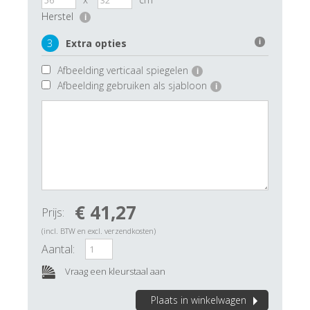
Herstel
i
3
Extra opties
i
Afbeelding verticaal spiegelen
i
Afbeelding gebruiken als sjabloon
i
€ 41,27
Prijs:
(incl. BTW en excl. verzendkosten)
Aantal:
Vraag een kleurstaal aan
Plaats in winkelwagen