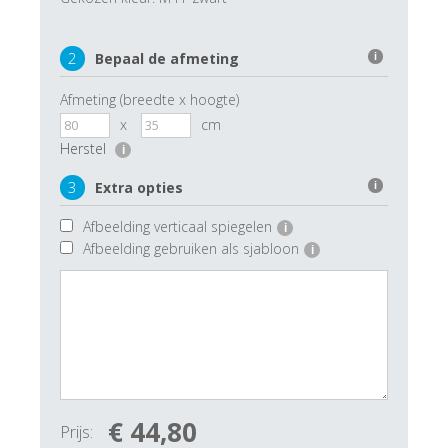
2
Bepaal de afmeting
i
Afmeting (breedte x hoogte)
x
cm
Herstel
i
3
Extra opties
i
Afbeelding verticaal spiegelen
i
Afbeelding gebruiken als sjabloon
i
€ 44,80
Prijs: