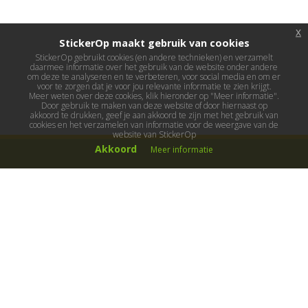
x
StickerOp maakt gebruik van cookies
StickerOp gebruikt cookies (en andere technieken) en verzamelt
daarmee informatie over het gebruik van de website onder andere
om deze te analyseren en te verbeteren, voor social media en om er
voor te zorgen dat je voor jou relevante informatie te zien krijgt.
Meer weten over deze cookies, klik hieronder op "Meer informatie".
Door gebruik te maken van deze website of door hiernaast op
akkoord te drukken, geef je aan akkoord te zijn met het gebruik van
cookies en het verzamelen van informatie voor de weergave van de
website van StickerOp
Akkoord
Meer informatie
Muurstickers
Muurstickers kinderkamer
Muurstickers babykamer
Muurstickers wereld
Muurstickers sport & hobby