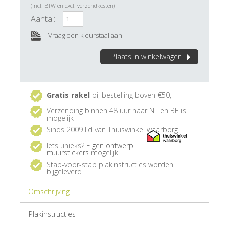
(incl. BTW en excl. verzendkosten)
Aantal:
Vraag een kleurstaal aan
Plaats in winkelwagen
Gratis rakel
bij bestelling boven €50,-
Verzending binnen 48 uur naar NL en BE is
mogelijk
Sinds 2009 lid van Thuiswinkel waarborg
Iets unieks?
Eigen ontwerp
muurstickers
mogelijk
Stap-voor-stap plakinstructies worden
bijgeleverd
Omschrijving
Plakinstructies