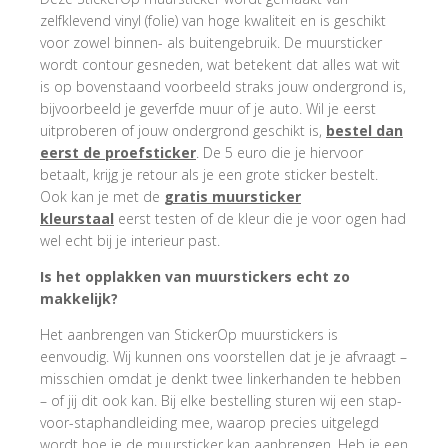
zelfklevend vinyl (folie) van hoge kwaliteit en is geschikt
voor zowel binnen- als buitengebruik. De muursticker
wordt contour gesneden, wat betekent dat alles wat wit
is op bovenstaand voorbeeld straks jouw ondergrond is,
bijvoorbeeld je geverfde muur of je auto. Wil je eerst
uitproberen of jouw ondergrond geschikt is,
bestel dan
eerst de proefsticker
. De 5 euro die je hiervoor
betaalt, krijg je retour als je een grote sticker bestelt.
Ook kan je met de
gratis muursticker
kleurstaal
eerst testen of de kleur die je voor ogen had
wel echt bij je interieur past.
Is het opplakken van muurstickers echt zo
makkelijk?
Het aanbrengen van StickerOp muurstickers is
eenvoudig. Wij kunnen ons voorstellen dat je je afvraagt –
misschien omdat je denkt twee linkerhanden te hebben
– of jij dit ook kan. Bij elke bestelling sturen wij een stap-
voor-staphandleiding mee, waarop precies uitgelegd
wordt hoe je de muursticker kan aanbrengen. Heb je een