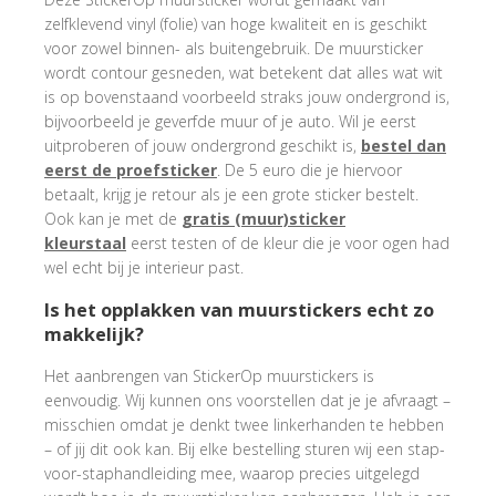
zelfklevend vinyl (folie) van hoge kwaliteit en is geschikt
voor zowel binnen- als buitengebruik. De muursticker
wordt contour gesneden, wat betekent dat alles wat wit
is op bovenstaand voorbeeld straks jouw ondergrond is,
bijvoorbeeld je geverfde muur of je auto. Wil je eerst
uitproberen of jouw ondergrond geschikt is,
bestel dan
eerst de proefsticker
. De 5 euro die je hiervoor
betaalt, krijg je retour als je een grote sticker bestelt.
Ook kan je met de
gratis (muur)sticker
kleurstaal
eerst testen of de kleur die je voor ogen had
wel echt bij je interieur past.
Is het opplakken van muurstickers echt zo
makkelijk?
Het aanbrengen van StickerOp muurstickers is
eenvoudig. Wij kunnen ons voorstellen dat je je afvraagt –
misschien omdat je denkt twee linkerhanden te hebben
– of jij dit ook kan. Bij elke bestelling sturen wij een stap-
voor-staphandleiding mee, waarop precies uitgelegd