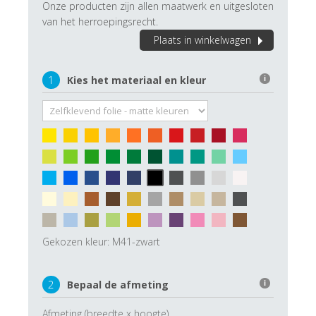
Onze producten zijn allen maatwerk en uitgesloten
van het herroepingsrecht.
Plaats in winkelwagen
1
Kies het materiaal en kleur
i
Gekozen kleur:
M41-zwart
2
Bepaal de afmeting
i
Afmeting (breedte x hoogte)