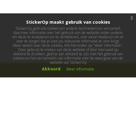
x
StickerOp maakt gebruik van cookies
StickerOp gebruikt cookies (en andere technieken) en verzamelt
daarmee informatie over het gebruik van de website onder andere
om deze te analyseren en te verbeteren, voor social media en om er
voor te zorgen dat je voor jou relevante informatie te zien krijgt.
Meer weten over deze cookies, klik hieronder op "Meer informatie".
Door gebruik te maken van deze website of door hiernaast op
akkoord te drukken, geef je aan akkoord te zijn met het gebruik van
cookies en het verzamelen van informatie voor de weergave van de
website van StickerOp
Akkoord
Meer informatie
Muurstickers
Muurstickers kinderkamer
Muurstickers babykamer
Muurstickers wereld
Muurstickers sport & hobby