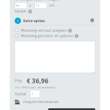
x
cm
Herstel
i
3
Extra opties
i
Afbeelding verticaal spiegelen
i
Afbeelding gebruiken als sjabloon
i
€ 36,96
Prijs:
(incl. BTW en excl. verzendkosten)
Aantal:
Vraag een kleurstaal aan