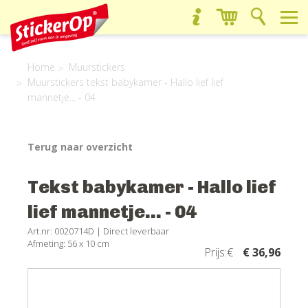
Home
Muurstickers
Muurstickers tekst babykamer - Hallo lief lief
mannetje... - 04
Terug naar overzicht
Tekst babykamer - Hallo lief
lief mannetje... - 04
Art.nr: 0020714D |
Direct leverbaar
Afmeting: 56 x 10 cm
Prijs:€
€ 36,96