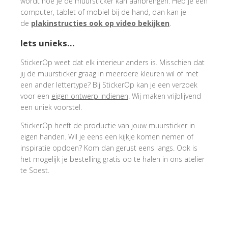
wordt hoe je de muursticker kan aanbrengen. Heb je een
computer, tablet of mobiel bij de hand, dan kan je
de
plakinstructies ook op video bekijken
.
Iets unieks…
StickerOp weet dat elk interieur anders is. Misschien dat
jij de muursticker graag in meerdere kleuren wil of met
een ander lettertype? Bij StickerOp kan je een verzoek
voor een
eigen ontwerp indienen
. Wij maken vrijblijvend
een uniek voorstel.
StickerOp heeft de productie van jouw muursticker in
eigen handen. Wil je eens een kijkje komen nemen of
inspiratie opdoen? Kom dan gerust eens langs. Ook is
het mogelijk je bestelling gratis op te halen in ons atelier
te Soest.