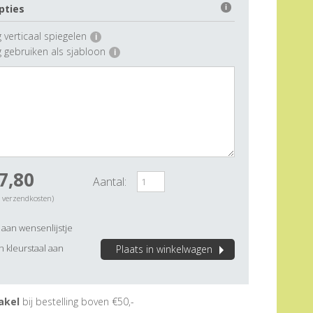
pties
i
 verticaal spiegelen
i
g gebruiken als sjabloon
i
7,80
Aantal:
. verzendkosten)
aan wensenlijstje
 kleurstaal aan
Plaats in winkelwagen
akel
bij bestelling boven €50,-