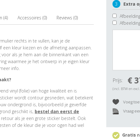
3
Extra o
Afbeelding
 (4)
Accessoires (0)
Reviews (0)
Afbeeldin
ulier rechts in te vullen, kan je de
f een kleur kiezen en de afmeting aanpassen.
ig voor als je hem aan de binnenkant van een
ring waarmee je het ontwerp in je eigen kleur
meer info.
€ 3
aakt?
Prijs:
(incl. BTW en excl
 vinyl (folie) van hoge kwaliteit en is
rsticker wordt contour gesneden, wat betekent
Voeg toe 
ouw ondergrond is, bijvoorbeeld je geverfde
Vraag een
grond geschikt is,
bestel dan eerst de
e retour als je een grote sticker bestelt. Ook
esten of de kleur die je voor ogen had wel
Gratis r