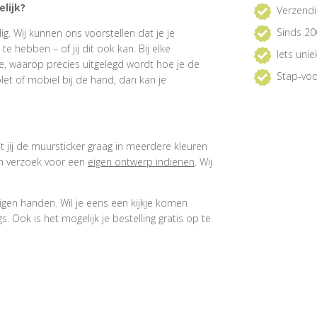
lijk?
Verzendi
Sinds 20
. Wij kunnen ons voorstellen dat je je
 hebben – of jij dit ook kan. Bij elke
Iets uni
e, waarop precies uitgelegd wordt hoe je de
Stap-voo
et of mobiel bij de hand, dan kan je
at jij de muursticker graag in meerdere kleuren
een verzoek voor een
eigen ontwerp indienen
. Wij
igen handen. Wil je eens een kijkje komen
 Ook is het mogelijk je bestelling gratis op te