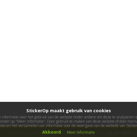
StickerOp maakt gebruik van cookies
informatie over het gebruik van de website onder andere om deze te analyseren en 
ieronder op "Meer informatie". Door gebruik te maken van deze website of door hierna
kies en het verzamelen van informatie voor de weergave van de website van Stick
Akkoord
Meer informatie
StickerOp gaat bijna met vakantie! Bestellingen na
22 juli 2026
wor