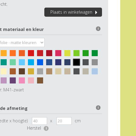
cht.
Plaats in winkelwagen
t materiaal en kleur
i
r:
M41-zwart
 de afmeting
i
edte x hoogte)
x
cm
Herstel
i