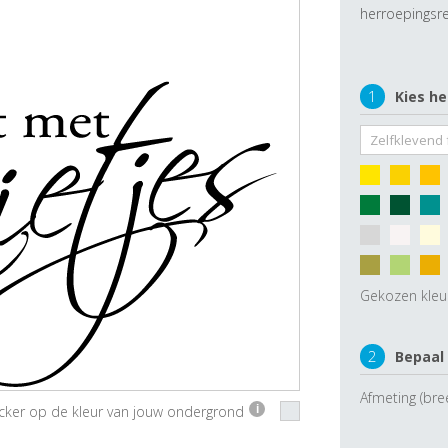
herroepingsre
1
Kies he
Gekozen kleu
2
Bepaal
Afmeting (bre
ticker op de kleur van jouw ondergrond
i