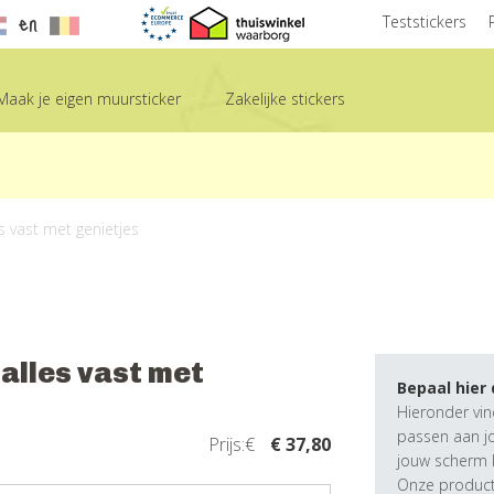
en
Teststickers
Maak je eigen muursticker
Zakelijke stickers
s vast met genietjes
alles vast met
Bepaal hier
Hieronder vin
passen aan j
Prijs:€
€ 37,80
jouw scherm k
Onze producte