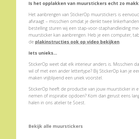
Is het opplakken van muurstickers echt zo makke
Het aanbrengen van StickerOp muurstickers is eenvoudig
afvraagt – misschien omdat je denkt twee linkerhanden te
bestelling sturen wij een stap-voor-staphandleiding me
muursticker kan aanbrengen. Heb je een computer, tabl
de
plakinstructies ook op video bekijken
.
Iets unieks…
StickerOp weet dat elk interieur anders is. Misschien d
wil of met een ander lettertype? Bij StickerOp kan je 
maken vrijblijvend een uniek voorstel.
StickerOp heeft de productie van jouw muursticker in e
nemen of inspiratie opdoen? Kom dan gerust eens langs.
halen in ons atelier te Soest.
Bekijk alle muurstickers