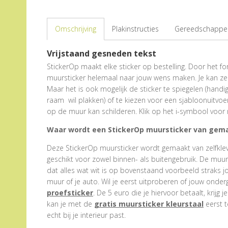
Omschrijving
Plakinstructies
Gereedschappen
Vrijstaand gesneden tekst
StickerOp maakt elke sticker op bestelling. Door het form
muursticker helemaal naar jouw wens maken. Je kan zel
Maar het is ook mogelijk de sticker te spiegelen (hand
raam wil plakken) of te kiezen voor een sjabloonuitvoe
op de muur kan schilderen. Klik op het i-symbool voor 
Waar wordt een StickerOp muursticker van gem
Deze StickerOp muursticker wordt gemaakt van zelfklevend
geschikt voor zowel binnen- als buitengebruik. De muu
dat alles wat wit is op bovenstaand voorbeeld straks j
muur of je auto. Wil je eerst uitproberen of jouw onder
proefsticker
. De 5 euro die je hiervoor betaalt, krijg j
kan je met de
gratis muursticker kleurstaal
eerst t
echt bij je interieur past.