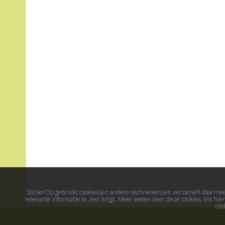
StickerOp gebruikt cookies (en andere technieken) en verzamelt daarmee 
relevante informatie te zien krijgt. Meer weten over deze cookies, klik h
coo