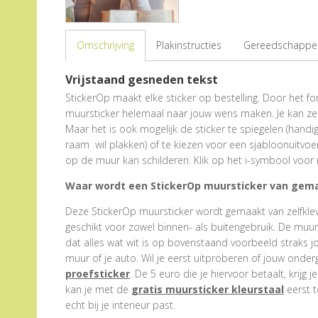
Omschrijving
Plakinstructies
Gereedschappen
Vrijstaand gesneden tekst
StickerOp maakt elke sticker op bestelling. Door het form
muursticker helemaal naar jouw wens maken. Je kan zel
Maar het is ook mogelijk de sticker te spiegelen (hand
raam wil plakken) of te kiezen voor een sjabloonuitvoe
op de muur kan schilderen. Klik op het i-symbool voor 
Waar wordt een StickerOp muursticker van gem
Deze StickerOp muursticker wordt gemaakt van zelfklevend
geschikt voor zowel binnen- als buitengebruik. De muu
dat alles wat wit is op bovenstaand voorbeeld straks j
muur of je auto. Wil je eerst uitproberen of jouw onder
proefsticker
. De 5 euro die je hiervoor betaalt, krijg j
kan je met de
gratis muursticker kleurstaal
eerst t
echt bij je interieur past.