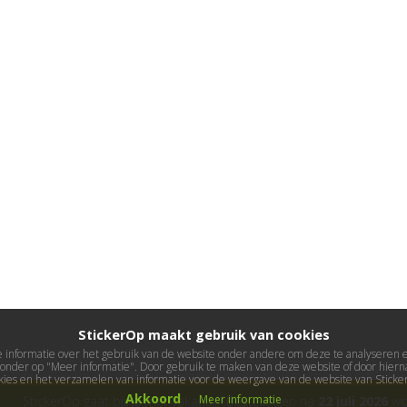
StickerOp maakt gebruik van cookies
informatie over het gebruik van de website onder andere om deze te analyseren en 
ieronder op "Meer informatie". Door gebruik te maken van deze website of door hierna
kies en het verzamelen van informatie voor de weergave van de website van Stick
Akkoord
Meer informatie
StickerOp gaat bijna met vakantie! Bestellingen na
22 juli 2026
wor