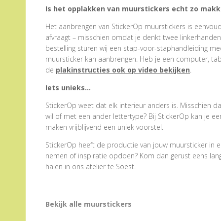
Is het opplakken van muurstickers echt zo makke
Het aanbrengen van StickerOp muurstickers is eenvoudig
afvraagt – misschien omdat je denkt twee linkerhanden te
bestelling sturen wij een stap-voor-staphandleiding me
muursticker kan aanbrengen. Heb je een computer, tabl
de
plakinstructies ook op video bekijken
.
Iets unieks…
StickerOp weet dat elk interieur anders is. Misschien d
wil of met een ander lettertype? Bij StickerOp kan je 
maken vrijblijvend een uniek voorstel.
StickerOp heeft de productie van jouw muursticker in e
nemen of inspiratie opdoen? Kom dan gerust eens langs.
halen in ons atelier te Soest.
Bekijk alle muurstickers