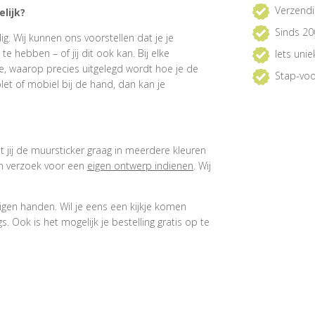
Verzendi
lijk?
Sinds 20
. Wij kunnen ons voorstellen dat je je
 hebben – of jij dit ook kan. Bij elke
Iets uni
e, waarop precies uitgelegd wordt hoe je de
Stap-voo
et of mobiel bij de hand, dan kan je
at jij de muursticker graag in meerdere kleuren
een verzoek voor een
eigen ontwerp indienen
. Wij
igen handen. Wil je eens een kijkje komen
 Ook is het mogelijk je bestelling gratis op te