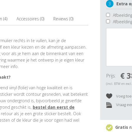
3
Extra o
Afbeelding
 (4)
Accessoires (0)
Reviews (0)
Afbeeldin
ulier rechts in te vullen, kan je de
f een kleur kiezen en de afmeting aanpassen.
ig voor als je hem aan de binnenkant van een
ring waarmee je het ontwerp in je eigen kleur
meer info.
€ 3
Prijs:
aakt?
(incl. BTW en excl
 vinyl (folie) van hoge kwaliteit en is
rsticker wordt contour gesneden, wat betekent
Voeg toe 
ouw ondergrond is, bijvoorbeeld je geverfde
Vraag een
grond geschikt is,
bestel dan eerst de
e retour als je een grote sticker bestelt. Ook
esten of de kleur die je voor ogen had wel
Gratis r