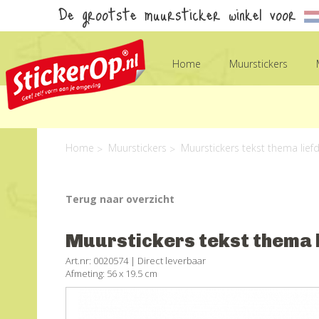
De grootste muursticker winkel voor
Home
Muurstickers
Home
Muurstickers
Muurstickers tekst thema liefd
Terug naar overzicht
Muurstickers tekst thema li
Art.nr: 0020574 |
Direct leverbaar
Afmeting: 56 x 19.5 cm