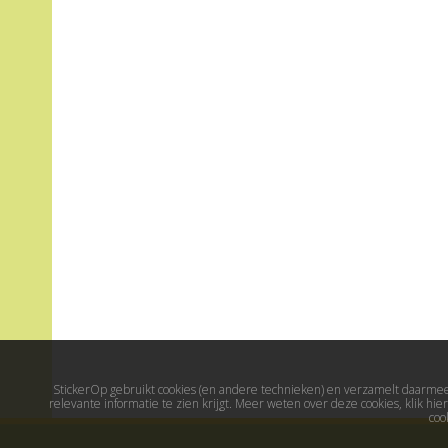
StickerOp gebruikt cookies (en andere technieken) en verzamelt daarmee 
relevante informatie te zien krijgt. Meer weten over deze cookies, klik h
coo