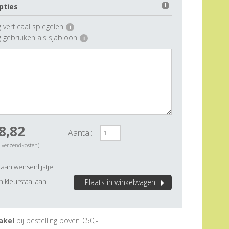
pties
i
 verticaal spiegelen
i
g gebruiken als sjabloon
i
8,82
Aantal:
. verzendkosten)
aan wensenlijstje
 kleurstaal aan
Plaats in winkelwagen
akel
bij bestelling boven €50,-