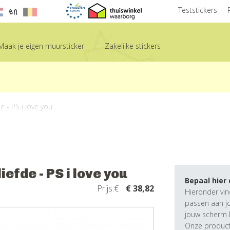
en
Teststickers
Maak je eigen muursticker
Zakelijke stickers
e - PS i love you
efde - PS i love you
Bepaal hier
Prijs:€
€ 38,82
Hieronder vin
passen aan j
jouw scherm k
Onze producte