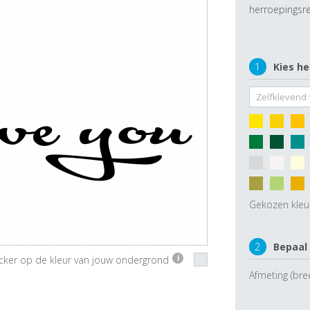
herroepingsre
1
Kies he
Gekozen kleu
2
Bepaal
ticker op de kleur van jouw ondergrond
i
Afmeting (bre