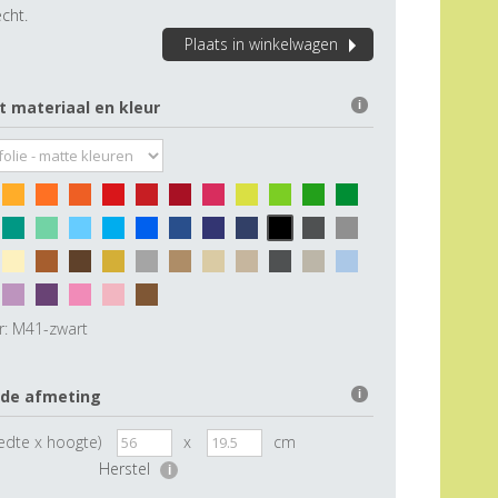
cht.
Plaats in winkelwagen
t materiaal en kleur
i
r:
M41-zwart
 de afmeting
i
edte x hoogte)
x
cm
Herstel
i