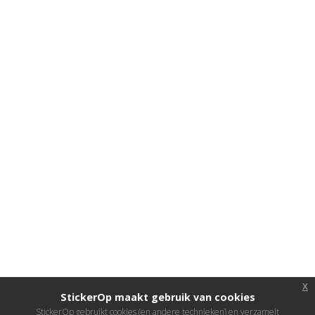
x
StickerOp maakt gebruik van cookies
StickerOp gebruikt cookies (en andere technieken) en verzamelt