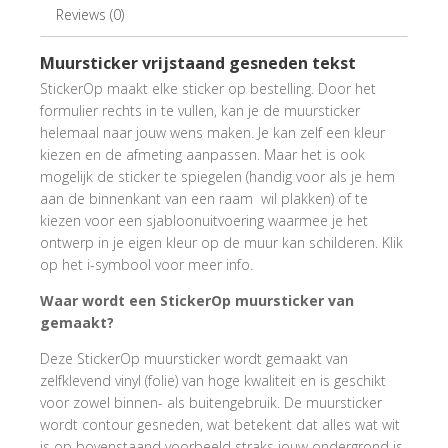
Reviews (0)
Muursticker vrijstaand gesneden tekst
StickerOp maakt elke sticker op bestelling. Door het
formulier rechts in te vullen, kan je de muursticker
helemaal naar jouw wens maken. Je kan zelf een kleur
kiezen en de afmeting aanpassen. Maar het is ook
mogelijk de sticker te spiegelen (handig voor als je hem
aan de binnenkant van een raam wil plakken) of te
kiezen voor een sjabloonuitvoering waarmee je het
ontwerp in je eigen kleur op de muur kan schilderen. Klik
op het i-symbool voor meer info.
Waar wordt een StickerOp muursticker van
gemaakt?
Deze StickerOp muursticker wordt gemaakt van
zelfklevend vinyl (folie) van hoge kwaliteit en is geschikt
voor zowel binnen- als buitengebruik. De muursticker
wordt contour gesneden, wat betekent dat alles wat wit
is op bovenstaand voorbeeld straks jouw ondergrond is,