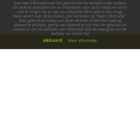
daarmee informatie over het gebruik van de website onder andere
om deze te analyseren en te verbeteren, voor social media en om er
voor te zorgen dat je voor jou relevante informatie te zien krijgt.
Meer weten over deze cookies, klik hieronder op "Meer informatie".
Door gebruik te maken van deze website of door hiernaast op
akkoord te drukken, geef je aan akkoord te zijn met het gebruik van
cookies en het verzamelen van informatie voor de weergave van de
website van StickerOp
Akkoord
Meer informatie
Muurstickers
Muurstickers kinderkamer
Muurstickers babykamer
Muurstickers wereld
Muurstickers sport & hobby
Muurstickers voertuigen
Muurstickers natuur & dieren
Knutselmuurstickers