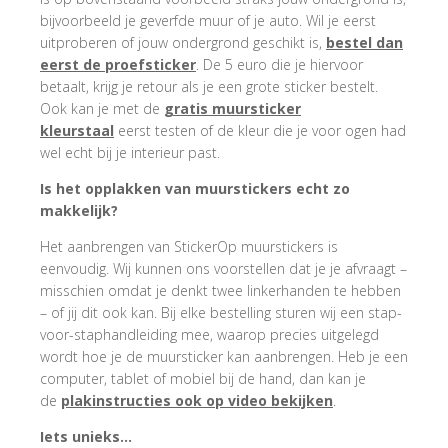
bijvoorbeeld je geverfde muur of je auto. Wil je eerst
uitproberen of jouw ondergrond geschikt is,
bestel dan
eerst de proefsticker
. De 5 euro die je hiervoor
betaalt, krijg je retour als je een grote sticker bestelt.
Ook kan je met de
gratis muursticker
kleurstaal
eerst testen of de kleur die je voor ogen had
wel echt bij je interieur past.
Is het opplakken van muurstickers echt zo
makkelijk?
Het aanbrengen van StickerOp muurstickers is
eenvoudig. Wij kunnen ons voorstellen dat je je afvraagt –
misschien omdat je denkt twee linkerhanden te hebben
– of jij dit ook kan. Bij elke bestelling sturen wij een stap-
voor-staphandleiding mee, waarop precies uitgelegd
wordt hoe je de muursticker kan aanbrengen. Heb je een
computer, tablet of mobiel bij de hand, dan kan je
de
plakinstructies ook op video bekijken
.
Iets unieks…