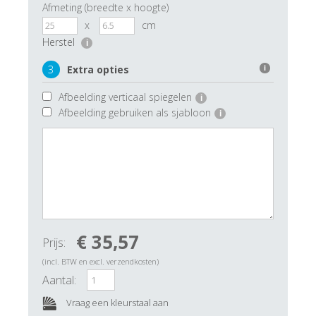
Afmeting (breedte x hoogte)
x
cm
Herstel
i
3
Extra opties
i
Afbeelding verticaal spiegelen
i
Afbeelding gebruiken als sjabloon
i
€ 35,57
Prijs:
(incl. BTW en excl. verzendkosten)
Aantal:
Vraag een kleurstaal aan