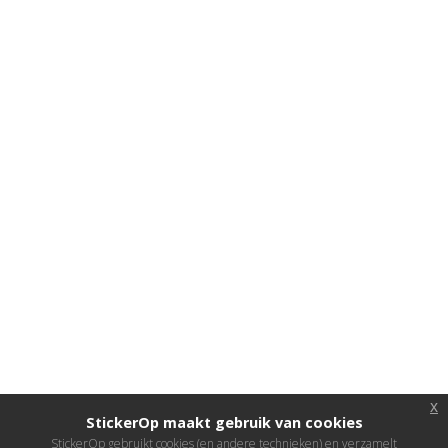
x
StickerOp maakt gebruik van cookies
StickerOp gebruikt cookies (en andere technieken) en verzamelt