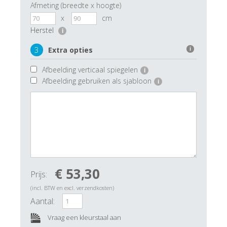
Afmeting (breedte x hoogte)
x
cm
Herstel
i
3
Extra opties
i
Afbeelding verticaal spiegelen
i
Afbeelding gebruiken als sjabloon
i
€ 53,30
Prijs:
(incl. BTW en excl. verzendkosten)
Aantal:
Vraag een kleurstaal aan