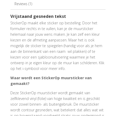
Reviews (1)
Vrijstaand gesneden tekst
StickerOp maakt elke sticker op bestelling. Door het
formulier rechts in te vullen, kan je de muursticker
helemaal naar jouw wens maken. Je kan zelf een kleur
kiezen en de afmeting aanpassen. Maar het is ook
mogelijk de sticker te spiegelen (handig voor als je hem
aan de binnenkant van een raam wil plakken) of te
kiezen voor een sjabloonuitvoering waarmee je het
ontwerp in je eigen kleur op de muur kan schilderen. Klik
op het i-symbool voor meer info.
Waar wordt een StickerOp muursticker van
gemaakt?
Deze StickerOp muursticker wordt gemaakt van
zelfklevend vinyl (folie) van hoge kwaliteit en is geschikt
voor zowel binnen- als buitengebruik. De muursticker
wordt contour gesneden, wat betekent dat alles wat wit
is op bovenstaand voorbeeld straks jouw ondergrond is,