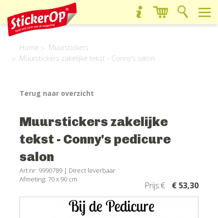
Home
Muurstickers
Muurstickers zakelijke tekst - Conny's salon
Terug naar overzicht
Muurstickers zakelijke
tekst - Conny's pedicure
salon
Art.nr: 9990789 |
Direct leverbaar
Afmeting: 70 x 90 cm
Prijs:€
€ 53,30