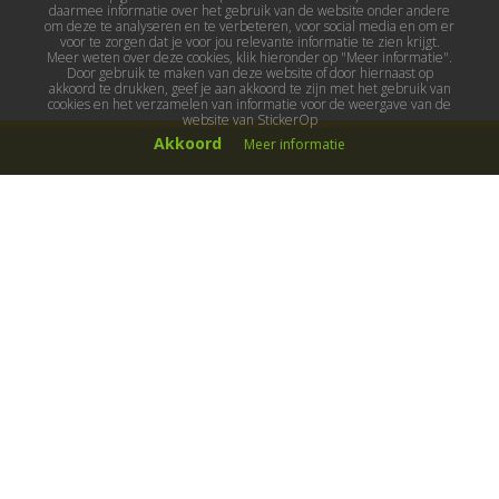
daarmee informatie over het gebruik van de website onder andere
om deze te analyseren en te verbeteren, voor social media en om er
voor te zorgen dat je voor jou relevante informatie te zien krijgt.
Meer weten over deze cookies, klik hieronder op "Meer informatie".
Door gebruik te maken van deze website of door hiernaast op
akkoord te drukken, geef je aan akkoord te zijn met het gebruik van
cookies en het verzamelen van informatie voor de weergave van de
website van StickerOp
Akkoord
Meer informatie
Muurstickers
Muurstickers kinderkamer
Muurstickers babykamer
Muurstickers wereld
Muurstickers sport & hobby
Muurstickers voertuigen
Muurstickers natuur & dieren
Knutselmuurstickers