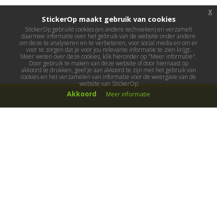
x
StickerOp maakt gebruik van cookies
StickerOp gebruikt cookies (en andere technieken) en verzamelt
daarmee informatie over het gebruik van de website onder andere
om deze te analyseren en te verbeteren, voor social media en om er
voor te zorgen dat je voor jou relevante informatie te zien krijgt.
Meer weten over deze cookies, klik hieronder op "Meer informatie".
Door gebruik te maken van deze website of door hiernaast op
akkoord te drukken, geef je aan akkoord te zijn met het gebruik van
cookies en het verzamelen van informatie voor de weergave van de
website van StickerOp
Akkoord
Meer informatie
Muurstickers
Muurstickers kinderkamer
Muurstickers babykamer
Muurstickers wereld
Muurstickers sport & hobby
Muurstickers voertuigen