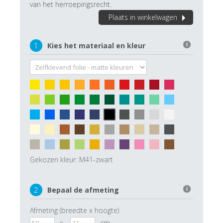
van het herroepingsrecht.
Plaats in winkelwagen
1
Kies het materiaal en kleur
i
Gekozen kleur:
M41-zwart
2
Bepaal de afmeting
i
Afmeting (breedte x hoogte)
x
cm