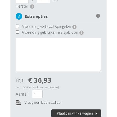
Herstel
i
3
Extra opties
i
Afbeelding verticaal spiegelen
i
Afbeelding gebruiken als sjabloon
i
€ 36,93
Prijs:
(incl. BTW en excl. verzendkosten)
Aantal:
Vraag een kleurstaal aan
Plaats in winkelwagen