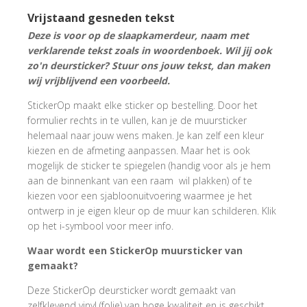
Vrijstaand gesneden tekst
Deze is voor op de slaapkamerdeur, naam met
verklarende tekst zoals in woordenboek. Wil jij ook
zo'n deursticker? Stuur ons jouw tekst, dan maken
wij vrijblijvend een voorbeeld.
StickerOp maakt elke sticker op bestelling. Door het
formulier rechts in te vullen, kan je de muursticker
helemaal naar jouw wens maken. Je kan zelf een kleur
kiezen en de afmeting aanpassen. Maar het is ook
mogelijk de sticker te spiegelen (handig voor als je hem
aan de binnenkant van een raam wil plakken) of te
kiezen voor een sjabloonuitvoering waarmee je het
ontwerp in je eigen kleur op de muur kan schilderen. Klik
op het i-symbool voor meer info.
Waar wordt een StickerOp muursticker van
gemaakt?
Deze StickerOp deursticker wordt gemaakt van
zelfklevend vinyl (folie) van hoge kwaliteit en is geschikt