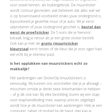
voor zowel binnen- als buitengebruik. De muursticker
wordt contour gesneden, wat betekent dat alles wat wit
is op bovenstaand voorbeeld straks jouw ondergrond is,
bijvoorbeeld je geverfde muur of je auto. Wil je eerst
uitproberen of jouw ondergrond geschikt is,
bestel dan
eerst de proefsticker
. De 5 euro die je hiervoor
betaalt, krijg je retour als je een grote sticker bestelt.
Ook kan je met de
gratis (muur)sticker
kleurstaal
eerst testen of de kleur die je voor ogen had
wel echt bij je interieur past.
Is het opplakken van muurstickers echt zo
makkelijk?
Het aanbrengen van StickerOp (muur)stickers is
eenvoudig. Wij kunnen ons voorstellen dat je je afvraagt –
misschien omdat je denkt twee linkerhanden te hebben
– of jij dit ook kan. Bij elke bestelling sturen wij een stap-
voor-staphandleiding mee, waarop precies uitgelegd
wordt hoe je de muursticker kan aanbrengen. Heb je een
computer, tablet of mobiel bij de hand, dan kan je