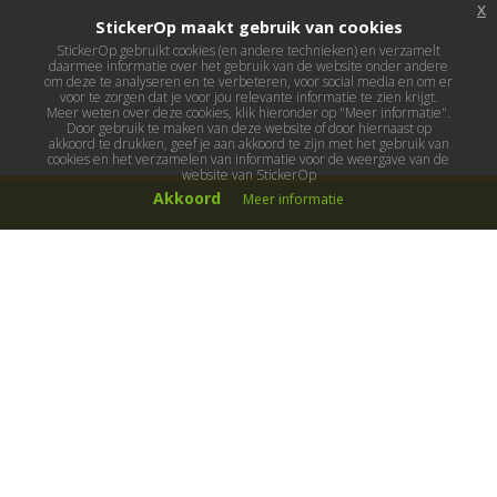
x
StickerOp maakt gebruik van cookies
StickerOp gebruikt cookies (en andere technieken) en verzamelt
daarmee informatie over het gebruik van de website onder andere
om deze te analyseren en te verbeteren, voor social media en om er
voor te zorgen dat je voor jou relevante informatie te zien krijgt.
Meer weten over deze cookies, klik hieronder op "Meer informatie".
Door gebruik te maken van deze website of door hiernaast op
akkoord te drukken, geef je aan akkoord te zijn met het gebruik van
cookies en het verzamelen van informatie voor de weergave van de
website van StickerOp
Akkoord
Meer informatie
Muurstickers
Muurstickers kinderkamer
Muurstickers babykamer
Muurstickers wereld
Muurstickers sport & hobby
Muurstickers voertuigen
Muurstickers natuur & dieren