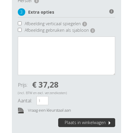
Herstel
i
3
Extra opties
i
Afbeelding verticaal spiegelen
i
Afbeelding gebruiken als sjabloon
i
€ 37,28
Prijs:
(incl. BTW en excl. verzendkosten)
Aantal:
Vraag een kleurstaal aan
Plaats in winkelwagen