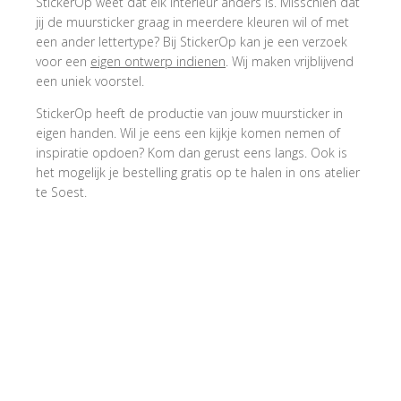
StickerOp weet dat elk interieur anders is. Misschien dat
jij de muursticker graag in meerdere kleuren wil of met
een ander lettertype? Bij StickerOp kan je een verzoek
voor een
eigen ontwerp indienen
. Wij maken vrijblijvend
een uniek voorstel.
StickerOp heeft de productie van jouw muursticker in
eigen handen. Wil je eens een kijkje komen nemen of
inspiratie opdoen? Kom dan gerust eens langs. Ook is
het mogelijk je bestelling gratis op te halen in ons atelier
te Soest.