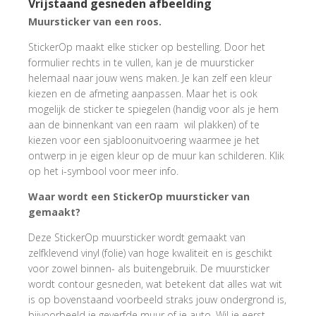
Vrijstaand gesneden afbeelding
Muursticker van een roos.
StickerOp maakt elke sticker op bestelling. Door het
formulier rechts in te vullen, kan je de muursticker
helemaal naar jouw wens maken. Je kan zelf een kleur
kiezen en de afmeting aanpassen. Maar het is ook
mogelijk de sticker te spiegelen (handig voor als je hem
aan de binnenkant van een raam wil plakken) of te
kiezen voor een sjabloonuitvoering waarmee je het
ontwerp in je eigen kleur op de muur kan schilderen. Klik
op het i-symbool voor meer info.
Waar wordt een StickerOp muursticker van
gemaakt?
Deze StickerOp muursticker wordt gemaakt van
zelfklevend vinyl (folie) van hoge kwaliteit en is geschikt
voor zowel binnen- als buitengebruik. De muursticker
wordt contour gesneden, wat betekent dat alles wat wit
is op bovenstaand voorbeeld straks jouw ondergrond is,
bijvoorbeeld je geverfde muur of je auto. Wil je eerst