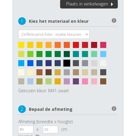
Plaats in winkelwagen
1
Kies het materiaal en kleur
i
Gekozen kleur:
M41-zwart
2
Bepaal de afmeting
i
Afmeting (breedte x hoogte)
x
cm