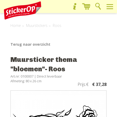
Home
Muurstickers
Roos
Terug naar overzicht
Muursticker thema
"bloemen"- Roos
Art.nr: 0100007 |
Direct leverbaar
Afmeting: 80 x 26 cm
Prijs:€
€ 37,28