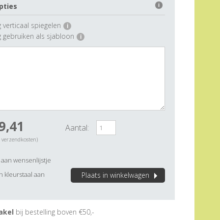
pties
i
 verticaal spiegelen
i
g gebruiken als sjabloon
i
9,41
Aantal:
. verzendkosten)
aan wensenlijstje
 kleurstaal aan
Plaats in winkelwagen
akel
bij bestelling boven €50,-