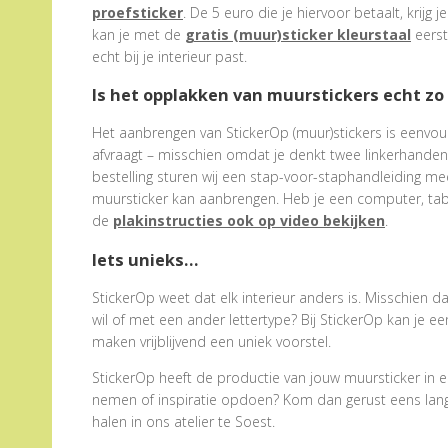
proefsticker
. De 5 euro die je hiervoor betaalt, krijg j
kan je met de
gratis (muur)sticker kleurstaal
eerst
echt bij je interieur past.
Is het opplakken van muurstickers echt zo
Het aanbrengen van StickerOp (muur)stickers is eenvoud
afvraagt – misschien omdat je denkt twee linkerhanden te
bestelling sturen wij een stap-voor-staphandleiding me
muursticker kan aanbrengen. Heb je een computer, tabl
de
plakinstructies ook op video bekijken
.
Iets unieks…
StickerOp weet dat elk interieur anders is. Misschien d
wil of met een ander lettertype? Bij StickerOp kan je 
maken vrijblijvend een uniek voorstel.
StickerOp heeft de productie van jouw muursticker in e
nemen of inspiratie opdoen? Kom dan gerust eens langs.
halen in ons atelier te Soest.