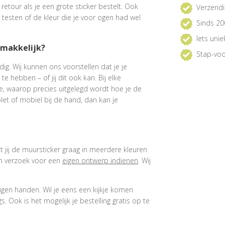
e retour als je een grote sticker bestelt. Ook
Verzendi
 testen of de kleur die je voor ogen had wel
Sinds 20
Iets uni
 makkelijk?
Stap-voo
ig. Wij kunnen ons voorstellen dat je je
 hebben – of jij dit ook kan. Bij elke
e, waarop precies uitgelegd wordt hoe je de
et of mobiel bij de hand, dan kan je
at jij de muursticker graag in meerdere kleuren
een verzoek voor een
eigen ontwerp indienen
. Wij
igen handen. Wil je eens een kijkje komen
 Ook is het mogelijk je bestelling gratis op te