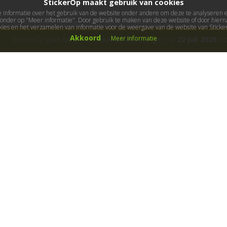
StickerOp maakt gebruik van cookies
informatie over het gebruik van de website onder andere om deze te analyseren en 
ieronder op "Meer informatie". Door gebruik te maken van deze website of door hierna
kies en het verzamelen van informatie voor de weergave van de website van Stick
Akkoord
Meer informatie
StickerOp gaat bijna met vakantie! Bestellingen na
22 juli 2026
wor
ers
Klantenservice
Over ons
Algemene voorwaarden
Cadeaubon
B
etaalwijze
Fotoservice
Garanties
Gastillustratoren