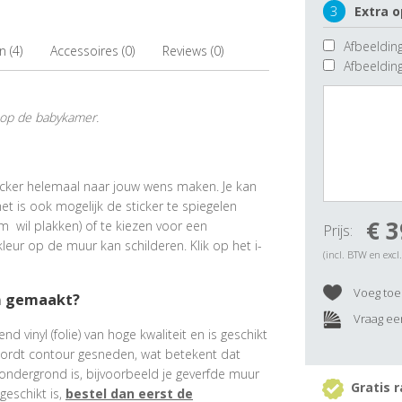
3
Extra o
Afbeelding
 (4)
Accessoires (0)
Reviews (0)
Afbeeldin
 op de babykamer.
sticker helemaal naar jouw wens maken. Je kan
t is ook mogelijk de sticker te spiegelen
€ 3
m wil plakken) of te kiezen voor een
Prijs:
leur op de muur kan schilderen. Klik op het i-
(incl. BTW en excl
Voeg toe 
n gemaakt?
Vraag een
 vinyl (folie) van hoge kwaliteit en is geschikt
wordt contour gesneden, wat betekent dat
ondergrond is, bijvoorbeeld je geverfde muur
Gratis r
geschikt is,
bestel dan eerst de