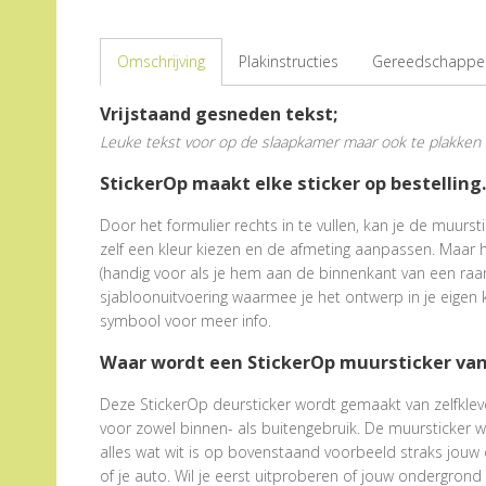
Omschrijving
Plakinstructies
Gereedschappen
Vrijstaand gesneden tekst;
Leuke tekst voor op de slaapkamer maar ook te plakken
StickerOp maakt elke sticker op bestelling.
Door het formulier rechts in te vullen, kan je de muur
zelf een kleur kiezen en de afmeting aanpassen. Maar he
(handig voor als je hem aan de binnenkant van een raa
sjabloonuitvoering waarmee je het ontwerp in je eigen k
symbool voor meer info.
Waar wordt een StickerOp muursticker va
Deze StickerOp deursticker wordt gemaakt van zelfklevend
voor zowel binnen- als buitengebruik. De muursticker 
alles wat wit is op bovenstaand voorbeeld straks jouw 
of je auto. Wil je eerst uitproberen of jouw ondergrond 