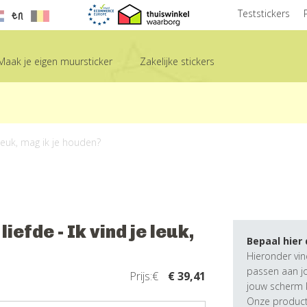
en
Teststickers
Maak je eigen muursticker
Zakelijke stickers
e leuk, mag ik je houden?
efde - Ik vind je leuk,
Bepaal hier
Hieronder vin
passen aan j
Prijs:€
€ 39,41
jouw scherm k
Onze producte