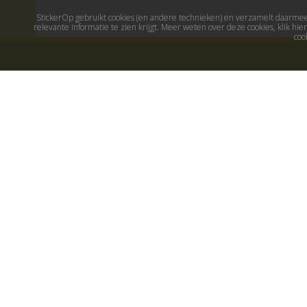
StickerOp gebruikt cookies (en andere technieken) en verzamelt daarmee 
relevante informatie te zien krijgt. Meer weten over deze cookies, klik h
coo
Muurstickers
Populaire stick
Muurstickers kinderkamer
Maak je eigen sticker
Muurstickers babykamer
Muurstickers
Muurstickers wereld
Decoratiestickers