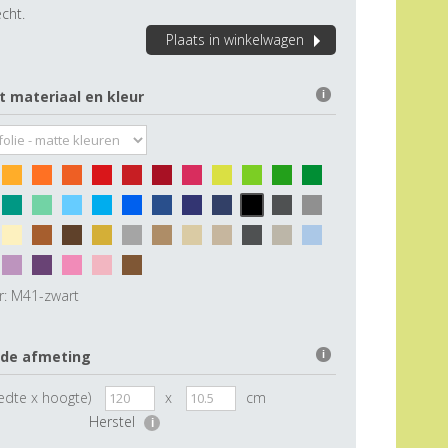
cht.
Plaats in winkelwagen
t materiaal en kleur
i
r:
M41-zwart
 de afmeting
i
edte x hoogte)
x
cm
Herstel
i