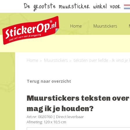
De grootste muursticker winkel voor
Home
Muurstickers
Home
Muurstickers
teksten over liefde - Ik vind j
Terug naar overzicht
Muurstickers teksten over li
mag ik je houden?
Art.nr: 0020760 |
Direct leverbaar
Afmeting: 120 x 10.5 cm