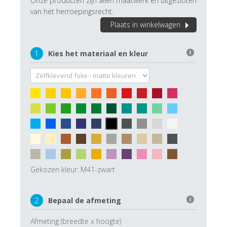
Onze producten zijn allen maatwerk en uitgesloten
van het herroepingsrecht.
Plaats in winkelwagen
1
Kies het materiaal en kleur
i
Gekozen kleur:
M41-zwart
2
Bepaal de afmeting
i
Afmeting (breedte x hoogte)