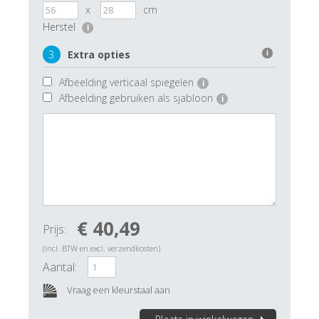
x
cm
Herstel
i
3
Extra opties
i
Afbeelding verticaal spiegelen
i
Afbeelding gebruiken als sjabloon
i
€ 40,49
Prijs:
(incl. BTW en excl. verzendkosten)
Aantal:
Vraag een kleurstaal aan