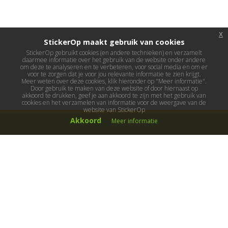
x
StickerOp maakt gebruik van cookies
StickerOp gebruikt cookies (en andere technieken) en verzamelt
daarmee informatie over het gebruik van de website onder andere
om deze te analyseren en te verbeteren, voor social media en om er
voor te zorgen dat je voor jou relevante informatie te zien krijgt.
Meer weten over deze cookies, klik hieronder op "Meer informatie".
Door gebruik te maken van deze website of door hiernaast op
akkoord te drukken, geef je aan akkoord te zijn met het gebruik van
cookies en het verzamelen van informatie voor de weergave van de
website van StickerOp
Akkoord
Meer informatie
Muurstickers
Muurstickers kinderkamer
Muurstickers babykamer
Muurstickers wereld