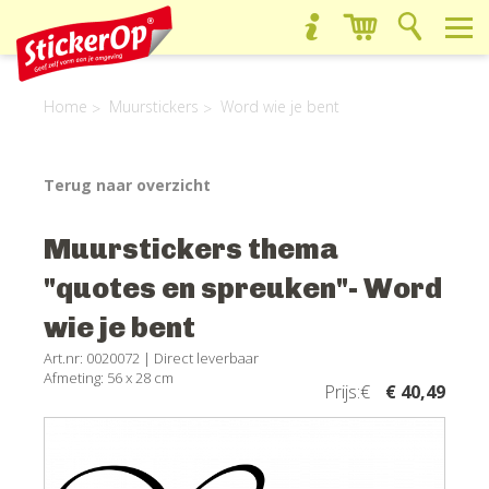
Home
Muurstickers
Word wie je bent
Terug naar overzicht
Muurstickers thema
"quotes en spreuken"- Word
wie je bent
Art.nr: 0020072 |
Direct leverbaar
Afmeting: 56 x 28 cm
Prijs:€
€ 40,49