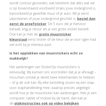
wordt contour gesneden, wat betekent dat alles wat wit
is op bovenstaand voorbeeld straks jouw ondergrond is,
bijvoorbeeld je geverfde muur of je auto. Wil je eerst
uitproberen of jouw ondergrond geschikt is,
bestel dan
eerst de proefsticker
. De 5 euro die je hiervoor
betaalt, krijg je retour als je een grote sticker bestelt.
Ook kan je met de
gratis muursticker
kleurstaal
eerst testen of de kleur die je voor ogen had
wel echt bij je interieur past.
Is het opplakken van muurstickers echt zo
makkelijk?
Het aanbrengen van StickerOp muurstickers is
eenvoudig. Wij kunnen ons voorstellen dat je je afvraagt –
misschien omdat je denkt twee linkerhanden te hebben
– of jij dit ook kan. Bij elke bestelling sturen wij een stap-
voor-staphandleiding mee, waarop precies uitgelegd
wordt hoe je de muursticker kan aanbrengen. Heb je een
computer, tablet of mobiel bij de hand, dan kan je
de
plakinstructies ook op video bekijken
.